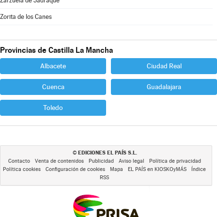
Zarzuela de Jadraque
Zorita de los Canes
Provincias de Castilla La Mancha
Albacete
Ciudad Real
Cuenca
Guadalajara
Toledo
EDICIONES EL PAÍS S.L.
©
Contacto
Venta de contenidos
Publicidad
Aviso legal
Política de privacidad
Política cookies
Configuración de cookies
Mapa
EL PAÍS en KIOSKOyMÁS
Índice
RSS