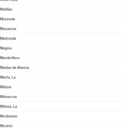
Matillas
Mazarete
Mazuecos
Medranda
Megina
Membrillera
Miedes de Atienza
Mierla, La
Millana
Milmarcos
Miñosa, La
Mirabueno
Miralrío