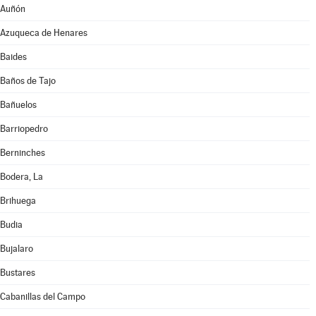
Auñón
Azuqueca de Henares
Baides
Baños de Tajo
Bañuelos
Barriopedro
Berninches
Bodera, La
Brihuega
Budia
Bujalaro
Bustares
Cabanillas del Campo