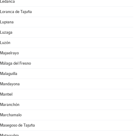
Ledanca
Loranca de Tajuña
Lupiana
Luzaga
Luzón
Majaelrayo
Málaga del Fresno
Malaguilla
Mandayona
Mantiel
Maranchón
Marchamalo
Masegoso de Tajuña
Matarrubia