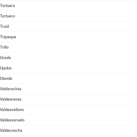
Tortuera
Tortuero
Traíd
Trijueque
Trillo
Uceda
Ujados
Utande
Valdarachas
Valdearenas
Valdeavellano
Valdeaveruelo
Valdeconcha