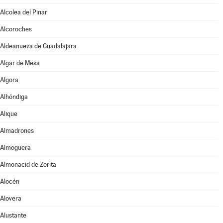
Alcolea del Pinar
Alcoroches
Aldeanueva de Guadalajara
Algar de Mesa
Algora
Alhóndiga
Alique
Almadrones
Almoguera
Almonacid de Zorita
Alocén
Alovera
Alustante