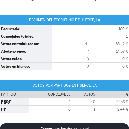
PSOE
PP
RESUMEN DEL ESCRUTINIO DE HUERCE, LA
Escrutado:
100 %
Concejales totales:
1
Votos contabilizados:
41
85,42 %
Abstenciones:
7
14,58 %
Votos nulos:
0
0 %
Votos en blanco:
0
0 %
VOTOS POR PARTIDOS EN HUERCE, LA
PARTIDO
CONCEJALES
VOTOS
%
PSOE
1
40
97,56 %
PP
0
1
2,44 %
Descárgate los datos en xml