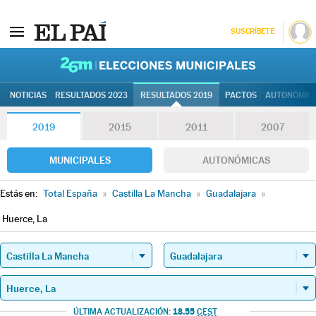
SUSCRÍBETE
26M | Elec
NOTICIAS
RESULTADOS 2023
RESULTADOS 2019
PACTOS
AUTONÓMIC
2019
2015
2011
2007
MUNICIPALES
AUTONÓMICAS
Estás en:
Total España
»
Castilla La Mancha
»
Guadalajara
»
Huerce, La
18.55
ÚLTIMA ACTUALIZACIÓN:
CEST