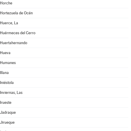
Horche
Hortezuela de Océn
Huerce, La
Huérmeces del Cerro
Huertahernando
Hueva
Humanes
Illana
Iniéstola
Inviernas, Las
Irueste
Jadraque
Jirueque