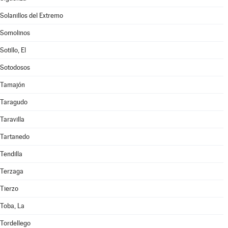
Solanillos del Extremo
Somolinos
Sotillo, El
Sotodosos
Tamajón
Taragudo
Taravilla
Tartanedo
Tendilla
Terzaga
Tierzo
Toba, La
Tordellego