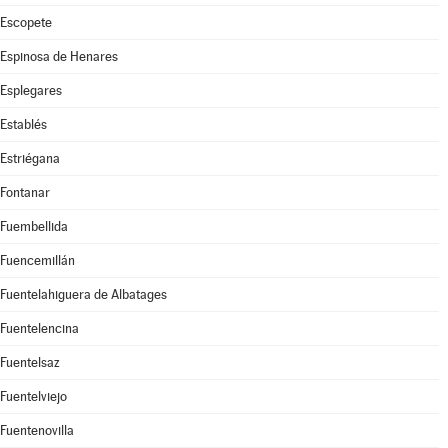
Escopete
Espinosa de Henares
Esplegares
Establés
Estriégana
Fontanar
Fuembellida
Fuencemillán
Fuentelahiguera de Albatages
Fuentelencina
Fuentelsaz
Fuentelviejo
Fuentenovilla