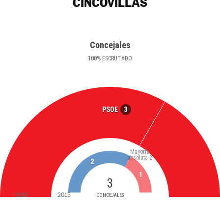
CINCOVILLAS
Concejales
100
%
ESCRUTADO
3
PSOE
Mayoría
absoluta
2
2
1
3
2019
2015
CONCEJALES