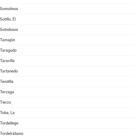
Somolinos
Sotillo, El
Sotodosos
Tamajón
Taragudo
Taravilla
Tartanedo
Tendilla
Terzaga
Tierzo
Toba, La
Tordellego
Tordelrábano