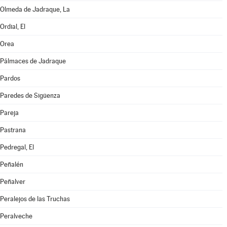
Olmeda de Jadraque, La
Ordial, El
Orea
Pálmaces de Jadraque
Pardos
Paredes de Sigüenza
Pareja
Pastrana
Pedregal, El
Peñalén
Peñalver
Peralejos de las Truchas
Peralveche