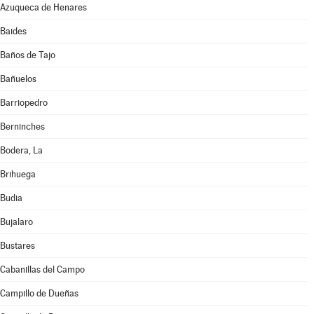
Azuqueca de Henares
Baides
Baños de Tajo
Bañuelos
Barriopedro
Berninches
Bodera, La
Brihuega
Budia
Bujalaro
Bustares
Cabanillas del Campo
Campillo de Dueñas