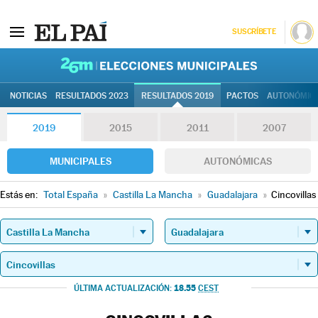
SUSCRÍBETE
26M | Elec
NOTICIAS
RESULTADOS 2023
RESULTADOS 2019
PACTOS
AUTONÓMIC
2019
2015
2011
2007
MUNICIPALES
AUTONÓMICAS
Estás en:
Total España
»
Castilla La Mancha
»
Guadalajara
»
Cincovillas
18.55
ÚLTIMA ACTUALIZACIÓN:
CEST