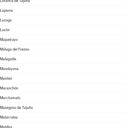
Loranca de Tajuña
Lupiana
Luzaga
Luzón
Majaelrayo
Málaga del Fresno
Malaguilla
Mandayona
Mantiel
Maranchón
Marchamalo
Masegoso de Tajuña
Matarrubia
Matillas