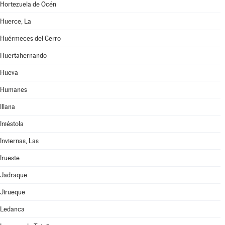
Hortezuela de Océn
Huerce, La
Huérmeces del Cerro
Huertahernando
Hueva
Humanes
Illana
Iniéstola
Inviernas, Las
Irueste
Jadraque
Jirueque
Ledanca