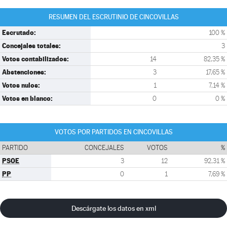
RESUMEN DEL ESCRUTINIO DE CINCOVILLAS
Escrutado:
100 %
Concejales totales:
3
Votos contabilizados:
14
82,35 %
Abstenciones:
3
17,65 %
Votos nulos:
1
7,14 %
Votos en blanco:
0
0 %
VOTOS POR PARTIDOS EN CINCOVILLAS
PARTIDO
CONCEJALES
VOTOS
%
PSOE
3
12
92,31 %
PP
0
1
7,69 %
Descárgate los datos en xml