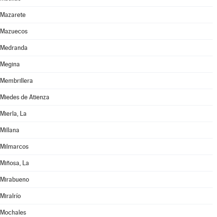
Mazarete
Mazuecos
Medranda
Megina
Membrillera
Miedes de Atienza
Mierla, La
Millana
Milmarcos
Miñosa, La
Mirabueno
Miralrío
Mochales