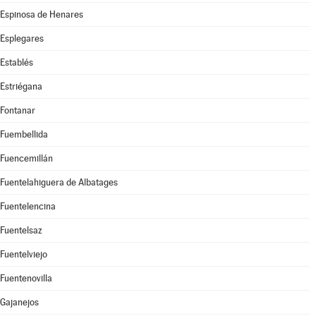
Espinosa de Henares
Esplegares
Establés
Estriégana
Fontanar
Fuembellida
Fuencemillán
Fuentelahiguera de Albatages
Fuentelencina
Fuentelsaz
Fuentelviejo
Fuentenovilla
Gajanejos