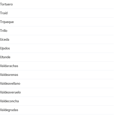
Tortuero
Traíd
Trijueque
Trillo
Uceda
Ujados
Utande
Valdarachas
Valdearenas
Valdeavellano
Valdeaveruelo
Valdeconcha
Valdegrudas