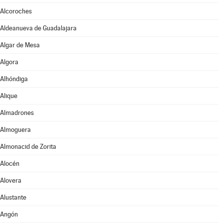
Alcoroches
Aldeanueva de Guadalajara
Algar de Mesa
Algora
Alhóndiga
Alique
Almadrones
Almoguera
Almonacid de Zorita
Alocén
Alovera
Alustante
Angón