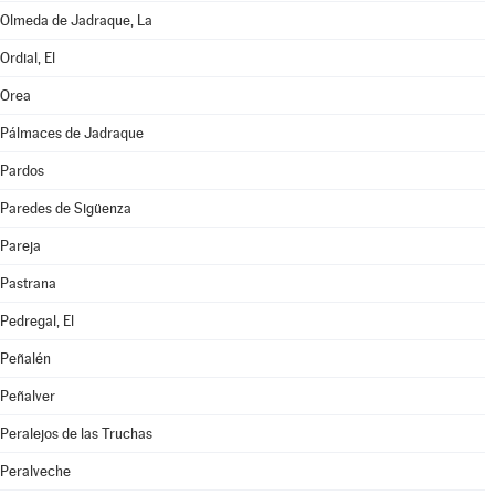
Olmeda de Jadraque, La
Ordial, El
Orea
Pálmaces de Jadraque
Pardos
Paredes de Sigüenza
Pareja
Pastrana
Pedregal, El
Peñalén
Peñalver
Peralejos de las Truchas
Peralveche