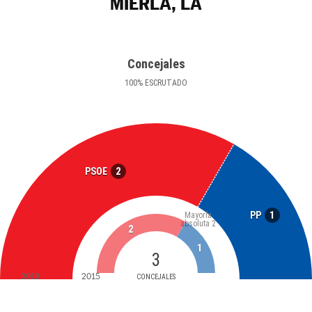
MIERLA, LA
Concejales
100
%
ESCRUTADO
2
PSOE
1
PP
Mayoría
absoluta
2
2
1
3
2019
2015
CONCEJALES