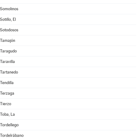
Somolinos
Sotillo, El
Sotodosos
Tamajón
Taragudo
Taravilla
Tartanedo
Tendilla
Terzaga
Tierzo
Toba, La
Tordellego
Tordelrábano