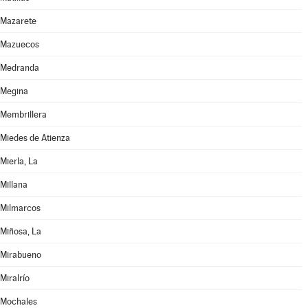
Mazarete
Mazuecos
Medranda
Megina
Membrillera
Miedes de Atienza
Mierla, La
Millana
Milmarcos
Miñosa, La
Mirabueno
Miralrío
Mochales