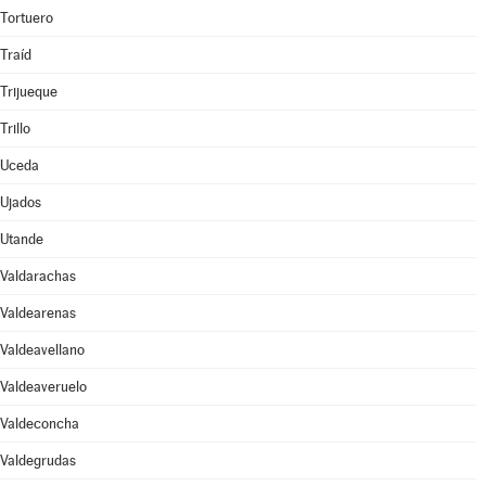
Tortuero
Traíd
Trijueque
Trillo
Uceda
Ujados
Utande
Valdarachas
Valdearenas
Valdeavellano
Valdeaveruelo
Valdeconcha
Valdegrudas