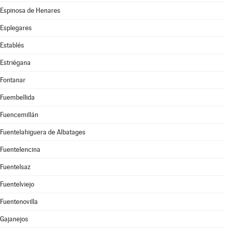
Espinosa de Henares
Esplegares
Establés
Estriégana
Fontanar
Fuembellida
Fuencemillán
Fuentelahiguera de Albatages
Fuentelencina
Fuentelsaz
Fuentelviejo
Fuentenovilla
Gajanejos