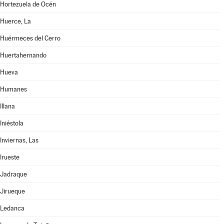
Hortezuela de Océn
Huerce, La
Huérmeces del Cerro
Huertahernando
Hueva
Humanes
Illana
Iniéstola
Inviernas, Las
Irueste
Jadraque
Jirueque
Ledanca