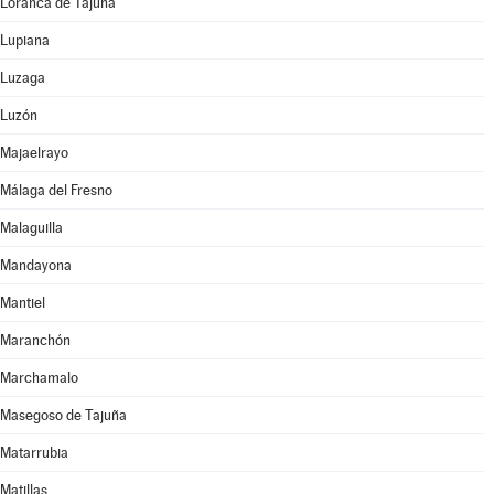
Loranca de Tajuña
Lupiana
Luzaga
Luzón
Majaelrayo
Málaga del Fresno
Malaguilla
Mandayona
Mantiel
Maranchón
Marchamalo
Masegoso de Tajuña
Matarrubia
Matillas