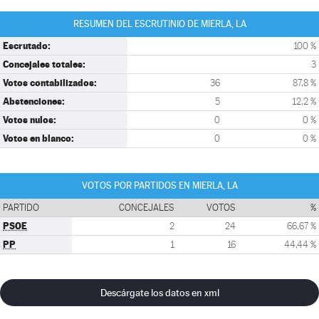
RESUMEN DEL ESCRUTINIO DE MIERLA, LA
Escrutado:
100 %
Concejales totales:
3
Votos contabilizados:
36
87,8 %
Abstenciones:
5
12,2 %
Votos nulos:
0
0 %
Votos en blanco:
0
0 %
VOTOS POR PARTIDOS EN MIERLA, LA
PARTIDO
CONCEJALES
VOTOS
%
PSOE
2
24
66,67 %
PP
1
16
44,44 %
Descárgate los datos en xml