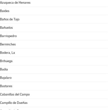
Azuqueca de Henares
Baides
Baños de Tajo
Bañuelos
Barriopedro
Berninches
Bodera, La
Brihuega
Budia
Bujalaro
Bustares
Cabanillas del Campo
Campillo de Dueñas