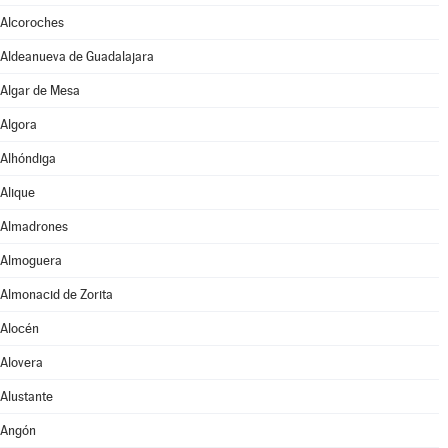
Alcoroches
Aldeanueva de Guadalajara
Algar de Mesa
Algora
Alhóndiga
Alique
Almadrones
Almoguera
Almonacid de Zorita
Alocén
Alovera
Alustante
Angón