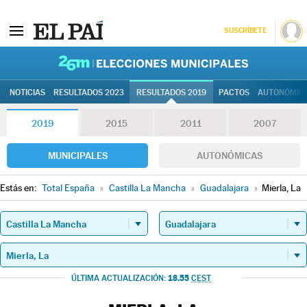
SUSCRÍBETE
26M | Elec
NOTICIAS
RESULTADOS 2023
RESULTADOS 2019
PACTOS
AUTONÓMIC
2019
2015
2011
2007
MUNICIPALES
AUTONÓMICAS
Estás en:
Total España
»
Castilla La Mancha
»
Guadalajara
»
Mierla, La
18.55
ÚLTIMA ACTUALIZACIÓN:
CEST