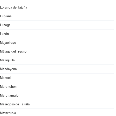
Loranca de Tajuña
Lupiana
Luzaga
Luzón
Majaelrayo
Málaga del Fresno
Malaguilla
Mandayona
Mantiel
Maranchón
Marchamalo
Masegoso de Tajuña
Matarrubia