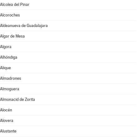
Alcolea del Pinar
Alcoroches
Aldeanueva de Guadalajara
Algar de Mesa
Algora
Alhóndiga
Alique
Almadrones
Almoguera
Almonacid de Zorita
Alocén
Alovera
Alustante