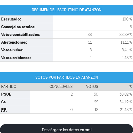
RESUMEN DEL ESCRUTINIO DE ATANZÓN
Escrutado:
100 %
Concejales totales:
3
Votos contabilizados:
88
88,89 %
Abstenciones:
11
11,11 %
Votos nulos:
3
3,41 %
Votos en blanco:
1
1,18 %
VOTOS POR PARTIDOS EN ATANZÓN
PARTIDO
CONCEJALES
VOTOS
%
PSOE
2
50
58,82 %
Cs
1
29
34,12 %
PP
0
18
21,18 %
Descárgate los datos en xml