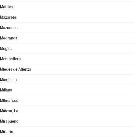
Matillas
Mazarete
Mazuecos
Medranda
Megina
Membrillera
Miedes de Atienza
Mierla, La
Millana
Milmarcos
Miñosa, La
Mirabueno
Miralrío