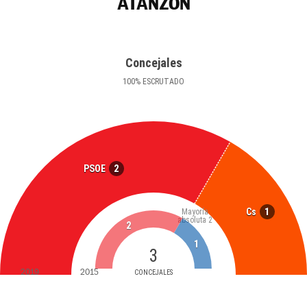
ATANZÓN
Concejales
100
%
ESCRUTADO
2
PSOE
1
Cs
Mayoría
absoluta
2
2
1
3
2019
2015
CONCEJALES