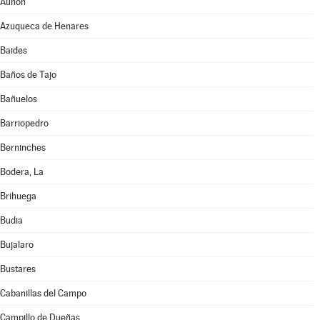
Auñón
Azuqueca de Henares
Baides
Baños de Tajo
Bañuelos
Barriopedro
Berninches
Bodera, La
Brihuega
Budia
Bujalaro
Bustares
Cabanillas del Campo
Campillo de Dueñas