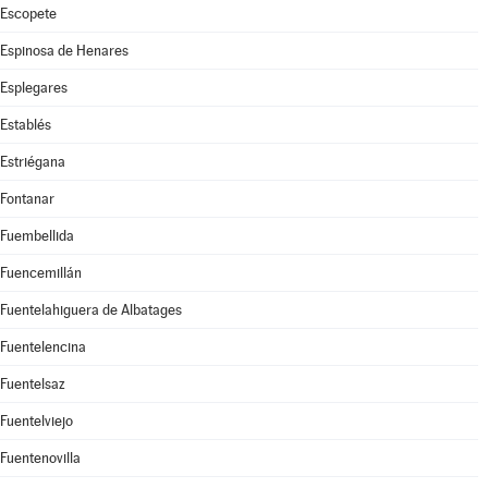
Escopete
Espinosa de Henares
Esplegares
Establés
Estriégana
Fontanar
Fuembellida
Fuencemillán
Fuentelahiguera de Albatages
Fuentelencina
Fuentelsaz
Fuentelviejo
Fuentenovilla