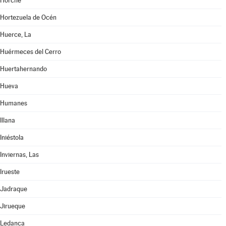
Horche
Hortezuela de Océn
Huerce, La
Huérmeces del Cerro
Huertahernando
Hueva
Humanes
Illana
Iniéstola
Inviernas, Las
Irueste
Jadraque
Jirueque
Ledanca