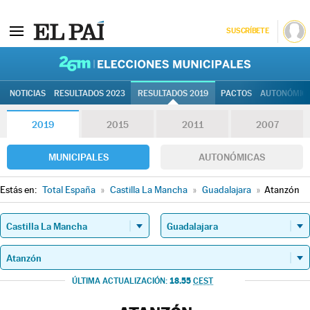
SUSCRÍBETE
26M | Elec
NOTICIAS
RESULTADOS 2023
RESULTADOS 2019
PACTOS
AUTONÓMIC
2019
2015
2011
2007
MUNICIPALES
AUTONÓMICAS
Estás en:
Total España
»
Castilla La Mancha
»
Guadalajara
»
Atanzón
18.55
ÚLTIMA ACTUALIZACIÓN:
CEST