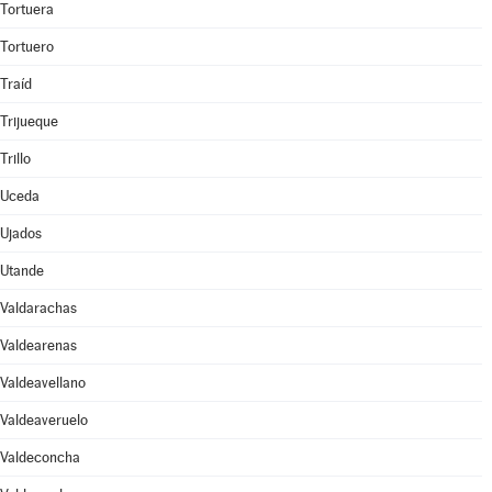
Tortuera
Tortuero
Traíd
Trijueque
Trillo
Uceda
Ujados
Utande
Valdarachas
Valdearenas
Valdeavellano
Valdeaveruelo
Valdeconcha