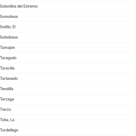
Solanillos del Extremo
Somolinos
Sotillo, El
Sotodosos
Tamajón
Taragudo
Taravilla
Tartanedo
Tendilla
Terzaga
Tierzo
Toba, La
Tordellego