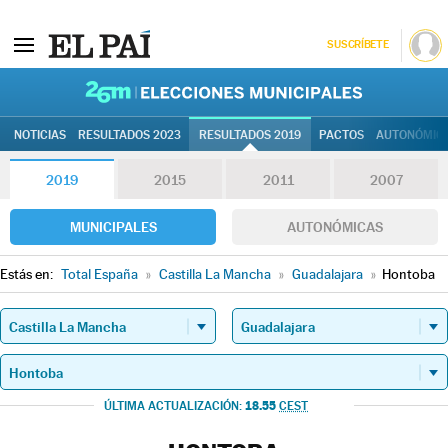
SUSCRÍBETE
26M | Elec
NOTICIAS
RESULTADOS 2023
RESULTADOS 2019
PACTOS
AUTONÓMIC
2019
2015
2011
2007
MUNICIPALES
AUTONÓMICAS
Estás en:
Total España
»
Castilla La Mancha
»
Guadalajara
»
Hontoba
18.55
ÚLTIMA ACTUALIZACIÓN:
CEST