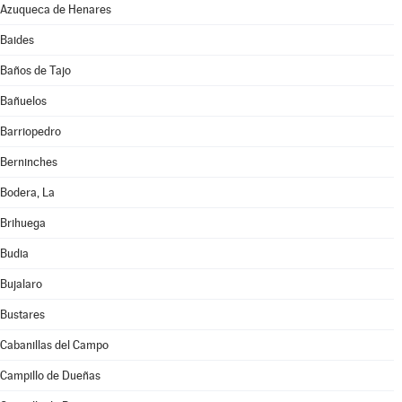
Azuqueca de Henares
Baides
Baños de Tajo
Bañuelos
Barriopedro
Berninches
Bodera, La
Brihuega
Budia
Bujalaro
Bustares
Cabanillas del Campo
Campillo de Dueñas