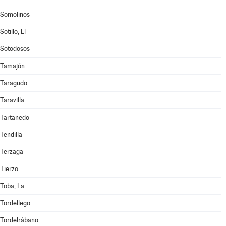
Somolinos
Sotillo, El
Sotodosos
Tamajón
Taragudo
Taravilla
Tartanedo
Tendilla
Terzaga
Tierzo
Toba, La
Tordellego
Tordelrábano