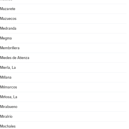
Mazarete
Mazuecos
Medranda
Megina
Membrillera
Miedes de Atienza
Mierla, La
Millana
Milmarcos
Miñosa, La
Mirabueno
Miralrío
Mochales