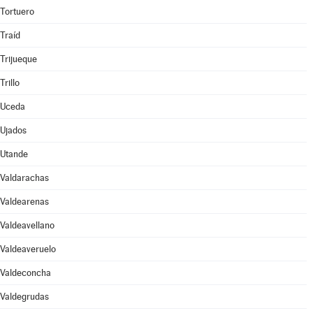
Tortuero
Traíd
Trijueque
Trillo
Uceda
Ujados
Utande
Valdarachas
Valdearenas
Valdeavellano
Valdeaveruelo
Valdeconcha
Valdegrudas