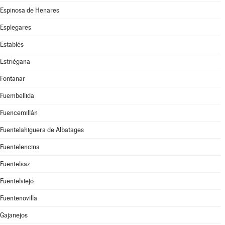
Espinosa de Henares
Esplegares
Establés
Estriégana
Fontanar
Fuembellida
Fuencemillán
Fuentelahiguera de Albatages
Fuentelencina
Fuentelsaz
Fuentelviejo
Fuentenovilla
Gajanejos