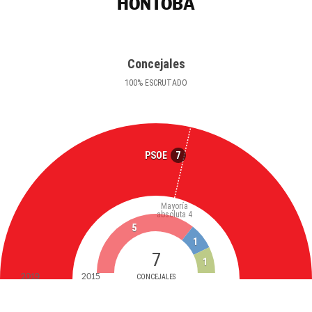
HONTOBA
Concejales
100
%
ESCRUTADO
7
PSOE
Mayoría
absoluta
4
5
1
7
1
2019
2015
CONCEJALES