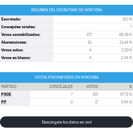
RESUMEN DEL ESCRUTINIO DE HONTOBA
Escrutado:
100 %
Concejales totales:
7
Votos contabilizados:
175
68,36 %
Abstenciones:
81
31,64 %
Votos nulos:
4
2,29 %
Votos en blanco:
4
2,34 %
VOTOS POR PARTIDOS EN HONTOBA
PARTIDO
CONCEJALES
VOTOS
%
PSOE
7
150
87,72 %
PP
0
17
9,94 %
Descárgate los datos en xml