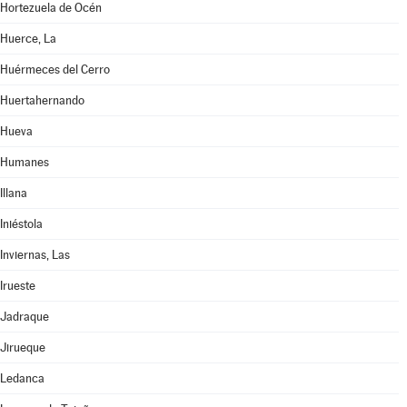
Hortezuela de Océn
Huerce, La
Huérmeces del Cerro
Huertahernando
Hueva
Humanes
Illana
Iniéstola
Inviernas, Las
Irueste
Jadraque
Jirueque
Ledanca