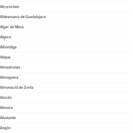
Alcoroches
Aldeanueva de Guadalajara
Algar de Mesa
Algora
Alhóndiga
Alique
Almadrones
Almoguera
Almonacid de Zorita
Alocén
Alovera
Alustante
Angón