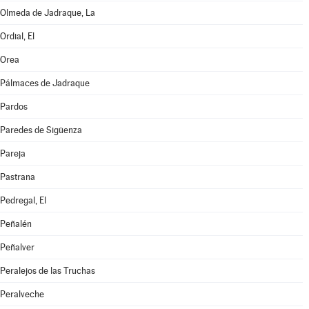
Olmeda de Jadraque, La
Ordial, El
Orea
Pálmaces de Jadraque
Pardos
Paredes de Sigüenza
Pareja
Pastrana
Pedregal, El
Peñalén
Peñalver
Peralejos de las Truchas
Peralveche