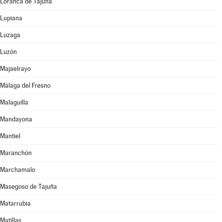
Loranca de Tajuña
Lupiana
Luzaga
Luzón
Majaelrayo
Málaga del Fresno
Malaguilla
Mandayona
Mantiel
Maranchón
Marchamalo
Masegoso de Tajuña
Matarrubia
Matillas