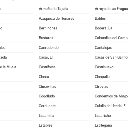
s
Armuña de Tajuña
Arroyo de las Fragua
Azuqueca de Henares
Baides
ro
Berninches
Bodera, La
Bustares
Cabanillas del Camp
los
Canredondo
Cantalojas
ceda
Casar, El
Casas de San Galind
de la Muela
Castilforte
Castilnuevo
Checa
Chequilla
Cincovillas
Ciruelas
Cogolludo
Condemios de Abajo
Corduente
Cubillo de Uceda, El
Escamilla
Escariche
s
Establés
Estriégana