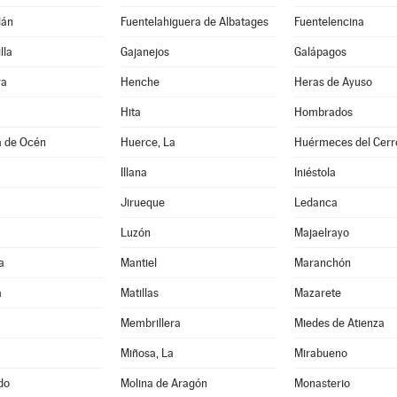
lán
Fuentelahiguera de Albatages
Fuentelencina
lla
Gajanejos
Galápagos
ra
Henche
Heras de Ayuso
Hita
Hombrados
a de Océn
Huerce, La
Huérmeces del Cerr
Illana
Iniéstola
Jirueque
Ledanca
Luzón
Majaelrayo
a
Mantiel
Maranchón
a
Matillas
Mazarete
Membrillera
Miedes de Atienza
Miñosa, La
Mirabueno
do
Molina de Aragón
Monasterio