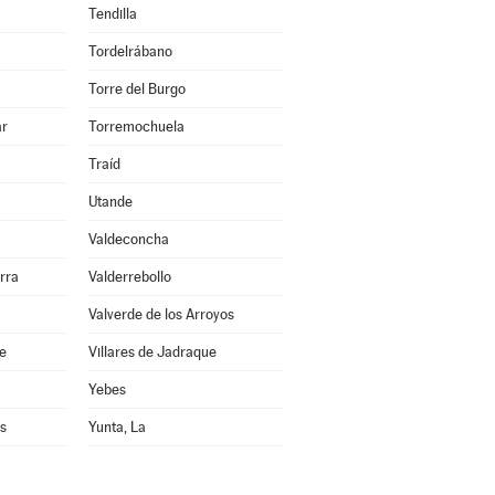
Tendilla
Tordelrábano
Torre del Burgo
ar
Torremochuela
Traíd
Utande
Valdeconcha
rra
Valderrebollo
Valverde de los Arroyos
re
Villares de Jadraque
Yebes
s
Yunta, La