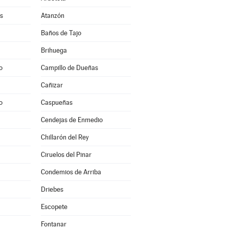
s
Atanzón
Baños de Tajo
Brihuega
o
Campillo de Dueñas
Cañizar
o
Caspueñas
Cendejas de Enmedio
Chillarón del Rey
Ciruelos del Pinar
Condemios de Arriba
Driebes
Escopete
Fontanar