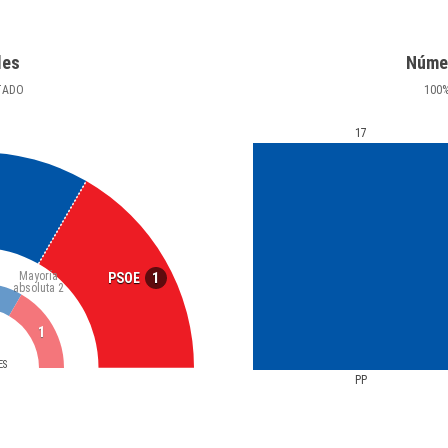
les
Núme
TADO
100
17
Mayoría
1
PSOE
absoluta
2
1
ES
PP