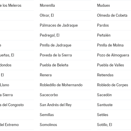
de los Meleros
Morenilla
Muduex
Olivar, El
Olmeda de Cobeta
Pálmaces de Jadraque
Pardos
Pedregal, El
Peñalén
e
Pinilla de Jadraque
Pinilla de Molina
eñas, El
Poveda de la Sierra
Pozo de Almoguera
dondos
Puebla de Beleña
Puebla de Valles
 El
Renera
Retiendas
 Llano
Robledillo de Mohernando
Robledo de Corpes
a Sierra
Sacecorbo
Sacedón
s del Congosto
San Andrés del Rey
Santiuste
Semillas
Setiles
 del Extremo
Somolinos
Sotillo, El