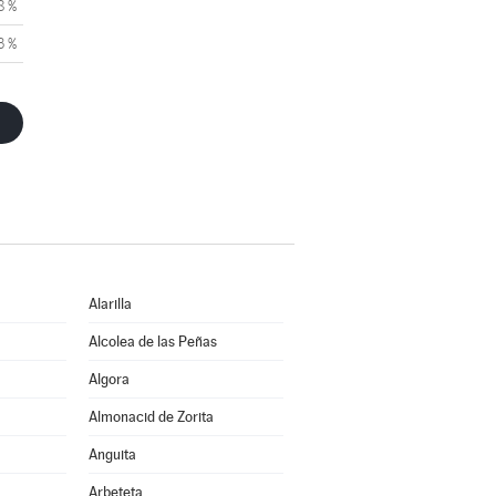
8 %
3 %
Alarilla
Alcolea de las Peñas
Algora
Almonacid de Zorita
Anguita
Arbeteta