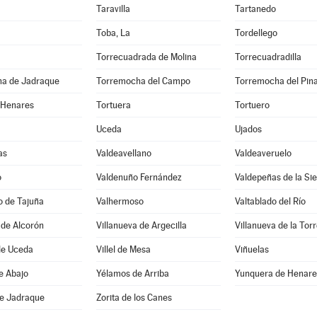
Taravilla
Tartanedo
Toba, La
Tordellego
Torrecuadrada de Molina
Torrecuadradilla
a de Jadraque
Torremocha del Campo
Torremocha del Pin
 Henares
Tortuera
Tortuero
Uceda
Ujados
as
Valdeavellano
Valdeaveruelo
o
Valdenuño Fernández
Valdepeñas de la Sie
o de Tajuña
Valhermoso
Valtablado del Río
 de Alcorón
Villanueva de Argecilla
Villanueva de la Tor
de Uceda
Villel de Mesa
Viñuelas
e Abajo
Yélamos de Arriba
Yunquera de Henare
de Jadraque
Zorita de los Canes