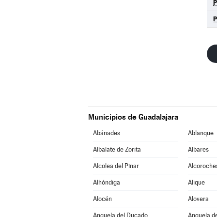
Municipios de Guadalajara
Abánades
Ablanque
Albalate de Zorita
Albares
Alcolea del Pinar
Alcoroche
Alhóndiga
Alique
Alocén
Alovera
Anquela del Ducado
Anquela de