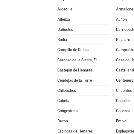
Argecilla
Armallone
Atienza
Auñón
Bañuelos
Barrioped
Budia
Bujalaro
Campillo de Ranas
Campisába
Cardoso de la Sierra, El
Casa de U
Castejón de Henares
Castellar 
Cendejas de la Torre
Centenera
Chiloeches
Cifuentes
Cobeta
Cogollor
Congostrina
Copernal
Durón
Embid
Espinosa de Henares
Esplegare