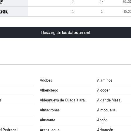
PP
2
17
65,3
PSOE
1
5
19,2
Descárgate los datos en xml
Adobes
Alaminos
Albendiego
Alcocer
s
Aldeanueva de Guadalajara
Algar de Mesa
Almadrones
Almoguera
Alustante
Angón
l Pedregal
Aranzueque
Arbancón