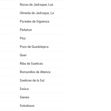
Navas de Jadraque, Las
Olmeda de Jadraque, La
Paredes de Sigüenza
Peñalver
Pioz
Pozo de Guadalajara
Quer
Riba de Saelices
Romanillos de Atienza
Saelices de la Sal
Saúca
Sienes
Sotodosos