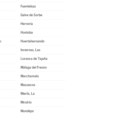
Fuentelsaz
Galve de Sorbe
Herrería
Hontoba
o
Huertahernando
Inviernas, Las
Loranca de Tajuña
Málaga del Fresno
Marchamalo
Mazuecos
Mierla, La
Miralrío
Mondéjar