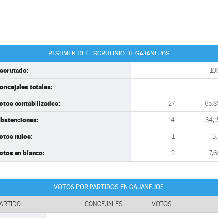
RESUMEN DEL ESCRUTINIO DE GAJANEJOS
scrutado:
10
oncejales totales:
otos contabilizados:
27
65,8
bstenciones:
14
34,1
otos nulos:
1
3,
otos en blanco:
2
7,6
VOTOS POR PARTIDOS EN GAJANEJOS
ARTIDO
CONCEJALES
VOTOS