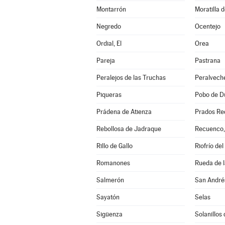
Montarrón
Moratilla 
Negredo
Ocentejo
Ordial, El
Orea
Pareja
Pastrana
Peralejos de las Truchas
Peralvech
Piqueras
Pobo de Du
Prádena de Atienza
Prados Re
Rebollosa de Jadraque
Recuenco,
Rillo de Gallo
Riofrío del
Romanones
Rueda de l
Salmerón
San André
Sayatón
Selas
Sigüenza
Solanillos