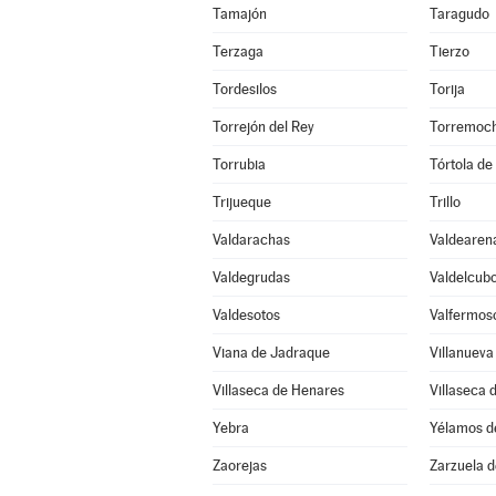
Tamajón
Taragudo
Terzaga
Tierzo
Tordesilos
Torija
Torrejón del Rey
Torremoch
Torrubia
Tórtola de
Trijueque
Trillo
Valdarachas
Valdearen
Valdegrudas
Valdelcub
Valdesotos
Valfermos
Viana de Jadraque
Villanueva
Villaseca de Henares
Villaseca 
Yebra
Yélamos d
Zaorejas
Zarzuela 