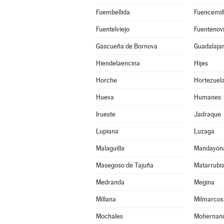
Fuembellida
Fuencemil
Fuentelviejo
Fuentenovi
Gascueña de Bornova
Guadalaja
Hiendelaencina
Hijes
Horche
Hortezuel
Hueva
Humanes
Irueste
Jadraque
Lupiana
Luzaga
Malaguilla
Mandayon
Masegoso de Tajuña
Matarrubi
Medranda
Megina
Millana
Milmarcos
Mochales
Mohernan