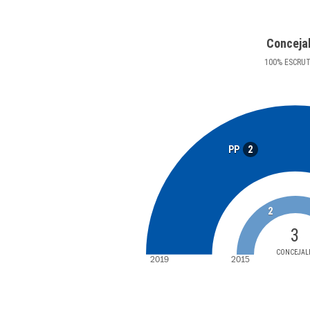
Conceja
100
%
ESCRU
2
PP
2
3
CONCEJAL
2019
2015