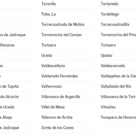
Taravilla
Tartanedo
Toba, La
Tordellego
Torrecuadrada de Molina
Torrecuadradilla
a de Jadraque
Torremocha del Campo
Torremocha del Pin
 Henares
Tortuera
Tortuero
Uceda
Ujados
as
Valdeavellano
Valdeaveruelo
o
Valdenuño Fernández
Valdepeñas de la Sie
o de Tajuña
Valhermoso
Valtablado del Río
 de Alcorón
Villanueva de Argecilla
Villanueva de la Tor
de Uceda
Villel de Mesa
Viñuelas
e Abajo
Yélamos de Arriba
Yunquera de Henare
de Jadraque
Zorita de los Canes