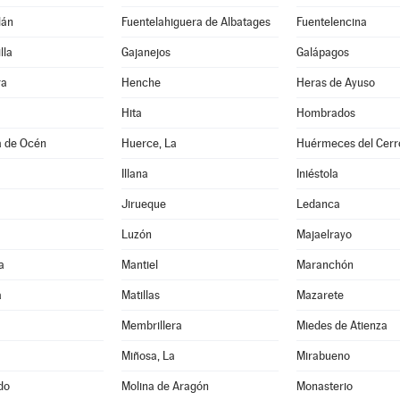
lán
Fuentelahiguera de Albatages
Fuentelencina
lla
Gajanejos
Galápagos
ra
Henche
Heras de Ayuso
Hita
Hombrados
a de Océn
Huerce, La
Huérmeces del Cerr
Illana
Iniéstola
Jirueque
Ledanca
Luzón
Majaelrayo
a
Mantiel
Maranchón
a
Matillas
Mazarete
Membrillera
Miedes de Atienza
Miñosa, La
Mirabueno
do
Molina de Aragón
Monasterio