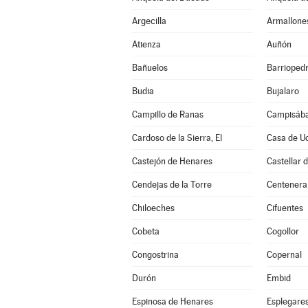
Argecilla
Armallone
Atienza
Auñón
Bañuelos
Barrioped
Budia
Bujalaro
Campillo de Ranas
Campisába
Cardoso de la Sierra, El
Casa de U
Castejón de Henares
Castellar 
Cendejas de la Torre
Centenera
Chiloeches
Cifuentes
Cobeta
Cogollor
Congostrina
Copernal
Durón
Embid
Espinosa de Henares
Esplegare