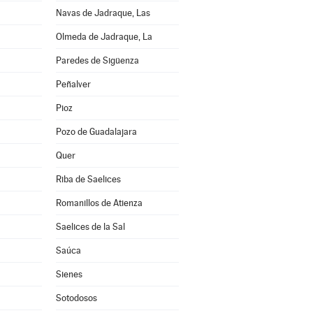
Navas de Jadraque, Las
Olmeda de Jadraque, La
Paredes de Sigüenza
Peñalver
Pioz
Pozo de Guadalajara
Quer
Riba de Saelices
Romanillos de Atienza
Saelices de la Sal
Saúca
Sienes
Sotodosos