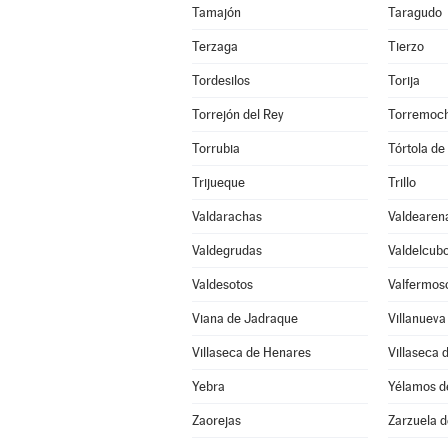
Tamajón
Taragudo
Terzaga
Tierzo
Tordesilos
Torija
Torrejón del Rey
Torremoch
Torrubia
Tórtola de
Trijueque
Trillo
Valdarachas
Valdearen
Valdegrudas
Valdelcub
Valdesotos
Valfermos
Viana de Jadraque
Villanueva
Villaseca de Henares
Villaseca 
Yebra
Yélamos d
Zaorejas
Zarzuela 