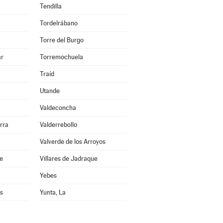
Tendilla
Tordelrábano
Torre del Burgo
ar
Torremochuela
Traíd
Utande
Valdeconcha
rra
Valderrebollo
Valverde de los Arroyos
re
Villares de Jadraque
Yebes
s
Yunta, La