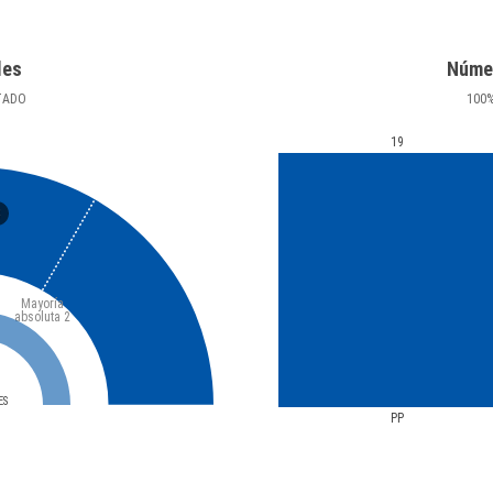
les
Núme
TADO
100
19
3
Mayoría
absoluta
2
ES
PP