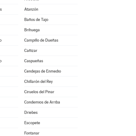
s
Atanzón
Baños de Tajo
Brihuega
o
Campillo de Dueñas
Cañizar
o
Caspueñas
Cendejas de Enmedio
Chillarón del Rey
Ciruelos del Pinar
Condemios de Arriba
Driebes
Escopete
Fontanar