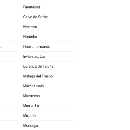
Fuentelsaz
Galve de Sorbe
Herrería
Hontoba
o
Huertahernando
Inviernas, Las
Loranca de Tajuña
Málaga del Fresno
Marchamalo
Mazuecos
Mierla, La
Miralrío
Mondéjar