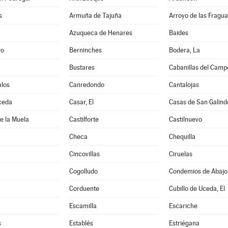
s
Armuña de Tajuña
Arroyo de las Fragua
Azuqueca de Henares
Baides
ro
Berninches
Bodera, La
Bustares
Cabanillas del Camp
los
Canredondo
Cantalojas
ceda
Casar, El
Casas de San Galind
de la Muela
Castilforte
Castilnuevo
Checa
Chequilla
Cincovillas
Ciruelas
Cogolludo
Condemios de Abajo
Corduente
Cubillo de Uceda, El
Escamilla
Escariche
s
Establés
Estriégana