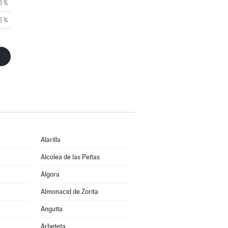
8 %
5 %
Alarilla
Alcolea de las Peñas
Algora
Almonacid de Zorita
Anguita
Arbeteta