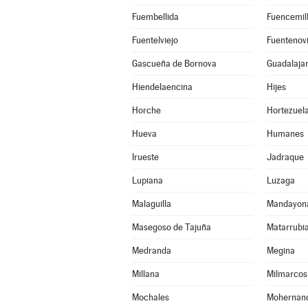
Fuembellida
Fuencemil
Fuentelviejo
Fuentenovi
Gascueña de Bornova
Guadalaja
Hiendelaencina
Hijes
Horche
Hortezuel
Hueva
Humanes
Irueste
Jadraque
Lupiana
Luzaga
Malaguilla
Mandayon
Masegoso de Tajuña
Matarrubi
Medranda
Megina
Millana
Milmarcos
Mochales
Mohernan