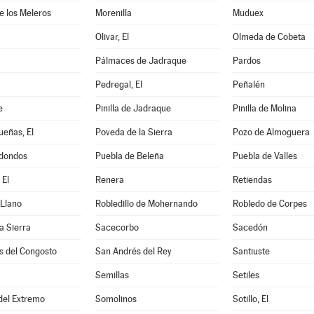
de los Meleros
Morenilla
Muduex
Olivar, El
Olmeda de Cobeta
Pálmaces de Jadraque
Pardos
Pedregal, El
Peñalén
e
Pinilla de Jadraque
Pinilla de Molina
eñas, El
Poveda de la Sierra
Pozo de Almoguera
dondos
Puebla de Beleña
Puebla de Valles
 El
Renera
Retiendas
 Llano
Robledillo de Mohernando
Robledo de Corpes
a Sierra
Sacecorbo
Sacedón
s del Congosto
San Andrés del Rey
Santiuste
Semillas
Setiles
 del Extremo
Somolinos
Sotillo, El