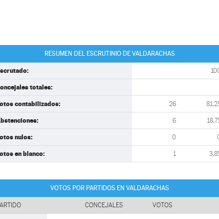
RESUMEN DEL ESCRUTINIO DE VALDARACHAS
scrutado:
10
oncejales totales:
otos contabilizados:
26
81,2
bstenciones:
6
18,7
otos nulos:
0
otos en blanco:
1
3,8
VOTOS POR PARTIDOS EN VALDARACHAS
ARTIDO
CONCEJALES
VOTOS