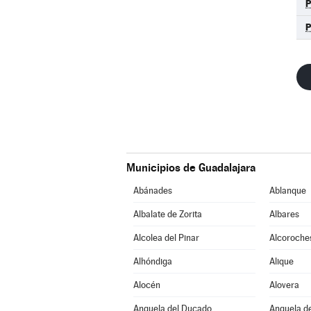
Municipios de Guadalajara
Abánades
Ablanque
Albalate de Zorita
Albares
Alcolea del Pinar
Alcoroche
Alhóndiga
Alique
Alocén
Alovera
Anquela del Ducado
Anquela de