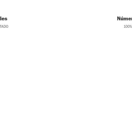
les
Númer
TADO
100
%