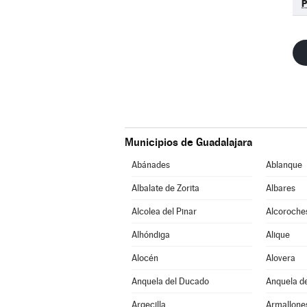
Municipios de Guadalajara
Abánades
Ablanque
Albalate de Zorita
Albares
Alcolea del Pinar
Alcoroche
Alhóndiga
Alique
Alocén
Alovera
Anquela del Ducado
Anquela de
Argecilla
Armallone