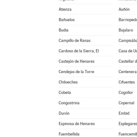
Atienza
Auñón
Bañuelos
Barrioped
Budia
Bujalaro
Campillo de Ranas
Campisába
Cardoso de la Sierra, El
Casa de U
Castejón de Henares
Castellar 
Cendejas de la Torre
Centenera
Chiloeches
Cifuentes
Cobeta
Cogollor
Congostrina
Copernal
Durón
Embid
Espinosa de Henares
Esplegare
Fuembellida
Fuencemil