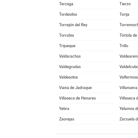
Terzaga
Tierzo
Tordesilos
Torija
Torrejón del Rey
Torremoch
Torrubia
Tórtola de
Trijueque
Trillo
Valdarachas
Valdearen
Valdegrudas
Valdelcub
Valdesotos
Valfermos
Viana de Jadraque
Villanueva
Villaseca de Henares
Villaseca 
Yebra
Yélamos d
Zaorejas
Zarzuela 