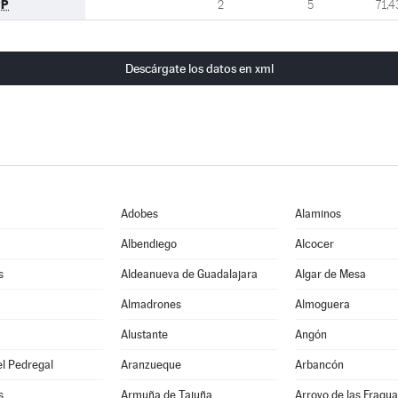
PP
2
5
71,4
Descárgate los datos en xml
Adobes
Alaminos
Albendiego
Alcocer
s
Aldeanueva de Guadalajara
Algar de Mesa
Almadrones
Almoguera
Alustante
Angón
l Pedregal
Aranzueque
Arbancón
s
Armuña de Tajuña
Arroyo de las Fragua