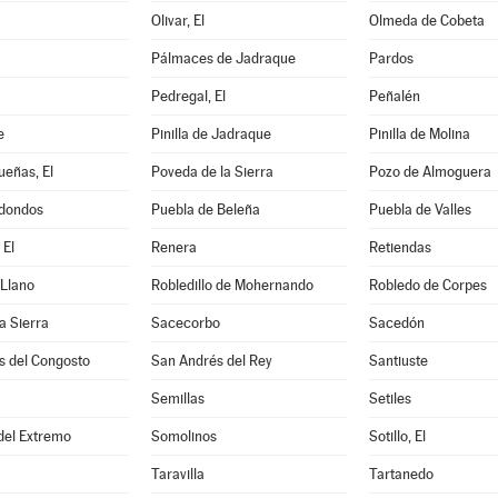
Olivar, El
Olmeda de Cobeta
Pálmaces de Jadraque
Pardos
Pedregal, El
Peñalén
e
Pinilla de Jadraque
Pinilla de Molina
eñas, El
Poveda de la Sierra
Pozo de Almoguera
dondos
Puebla de Beleña
Puebla de Valles
 El
Renera
Retiendas
 Llano
Robledillo de Mohernando
Robledo de Corpes
a Sierra
Sacecorbo
Sacedón
s del Congosto
San Andrés del Rey
Santiuste
Semillas
Setiles
 del Extremo
Somolinos
Sotillo, El
Taravilla
Tartanedo