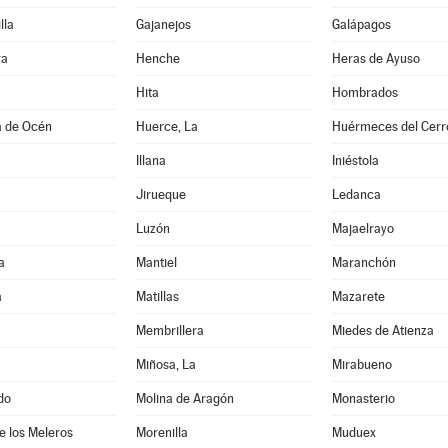
lla
Gajanejos
Galápagos
ra
Henche
Heras de Ayuso
Hita
Hombrados
a de Océn
Huerce, La
Huérmeces del Cerr
Illana
Iniéstola
Jirueque
Ledanca
Luzón
Majaelrayo
a
Mantiel
Maranchón
a
Matillas
Mazarete
Membrillera
Miedes de Atienza
Miñosa, La
Mirabueno
do
Molina de Aragón
Monasterio
de los Meleros
Morenilla
Muduex