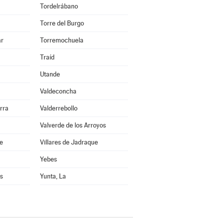
Tordelrábano
Torre del Burgo
ar
Torremochuela
Traíd
Utande
Valdeconcha
rra
Valderrebollo
Valverde de los Arroyos
re
Villares de Jadraque
Yebes
s
Yunta, La