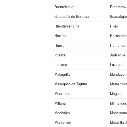
Fuentelviejo
Fuentenovi
Gascueña de Bornova
Guadalaja
Hiendelaencina
Hijes
Horche
Hortezuel
Hueva
Humanes
Irueste
Jadraque
Lupiana
Luzaga
Malaguilla
Mandayon
Masegoso de Tajuña
Matarrubi
Medranda
Megina
Millana
Milmarcos
Mochales
Mohernan
Montarrón
Moratilla 