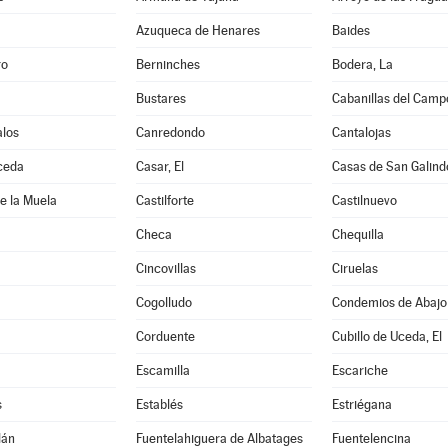
Azuqueca de Henares
Baides
ro
Berninches
Bodera, La
Bustares
Cabanillas del Camp
los
Canredondo
Cantalojas
ceda
Casar, El
Casas de San Galind
de la Muela
Castilforte
Castilnuevo
Checa
Chequilla
Cincovillas
Ciruelas
Cogolludo
Condemios de Abajo
Corduente
Cubillo de Uceda, El
Escamilla
Escariche
s
Establés
Estriégana
lán
Fuentelahiguera de Albatages
Fuentelencina