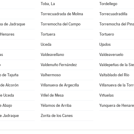
Toba, La
Tordellego
Torrecuadrada de Molina
Torrecuadradilla
a de Jadraque
Torremocha del Campo
Torremocha del Pin
 Henares
Tortuera
Tortuero
Uceda
Ujados
as
Valdeavellano
Valdeaveruelo
o
Valdenuño Fernández
Valdepeñas de la Sie
o de Tajuña
Valhermoso
Valtablado del Río
 de Alcorón
Villanueva de Argecilla
Villanueva de la Tor
de Uceda
Villel de Mesa
Viñuelas
e Abajo
Yélamos de Arriba
Yunquera de Henare
de Jadraque
Zorita de los Canes