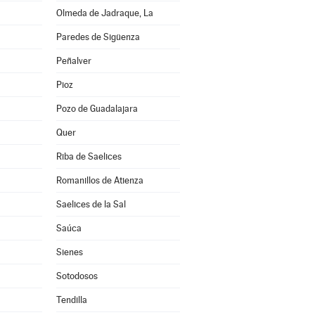
Olmeda de Jadraque, La
Paredes de Sigüenza
Peñalver
Pioz
Pozo de Guadalajara
Quer
Riba de Saelices
Romanillos de Atienza
Saelices de la Sal
Saúca
Sienes
Sotodosos
Tendilla