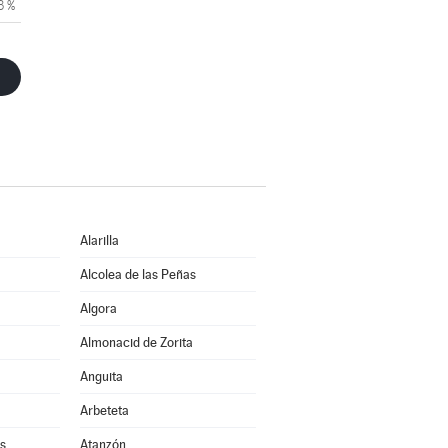
3 %
Alarilla
Alcolea de las Peñas
Algora
Almonacid de Zorita
Anguita
Arbeteta
s
Atanzón