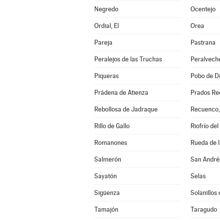
Negredo
Ocentejo
Ordial, El
Orea
Pareja
Pastrana
Peralejos de las Truchas
Peralvech
Piqueras
Pobo de Du
Prádena de Atienza
Prados Re
Rebollosa de Jadraque
Recuenco,
Rillo de Gallo
Riofrío del
Romanones
Rueda de l
Salmerón
San André
Sayatón
Selas
Sigüenza
Solanillos
Tamajón
Taragudo