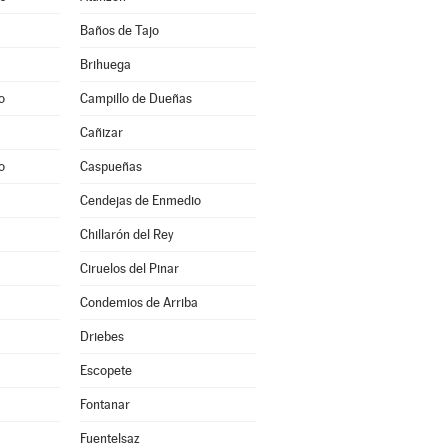
Baños de Tajo
Brihuega
o
Campillo de Dueñas
Cañizar
o
Caspueñas
Cendejas de Enmedio
Chillarón del Rey
Ciruelos del Pinar
Condemios de Arriba
Driebes
Escopete
Fontanar
Fuentelsaz