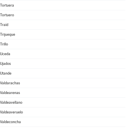
Tortuera
Tortuero
Traíd
Trijueque
Trillo
Uceda
Ujados
Utande
Valdarachas
Valdearenas
Valdeavellano
Valdeaveruelo
Valdeconcha