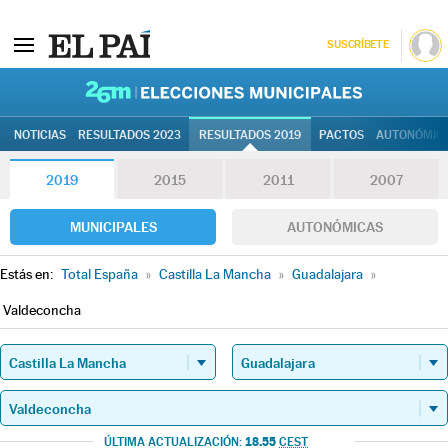
SUSCRÍBETE
26M | Elec
NOTICIAS
RESULTADOS 2023
RESULTADOS 2019
PACTOS
AUTONÓMIC
2019
2015
2011
2007
MUNICIPALES
AUTONÓMICAS
Estás en:
Total España
»
Castilla La Mancha
»
Guadalajara
»
Valdeconcha
18.55
ÚLTIMA ACTUALIZACIÓN:
CEST