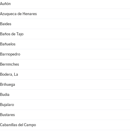
Auñón
Azuqueca de Henares
Baides
Baños de Tajo
Bañuelos
Barriopedro
Berninches
Bodera, La
Brihuega
Budia
Bujalaro
Bustares
Cabanillas del Campo