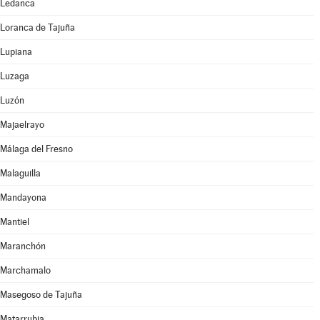
Ledanca
Loranca de Tajuña
Lupiana
Luzaga
Luzón
Majaelrayo
Málaga del Fresno
Malaguilla
Mandayona
Mantiel
Maranchón
Marchamalo
Masegoso de Tajuña
Matarrubia