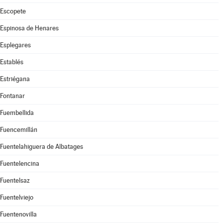
Escopete
Espinosa de Henares
Esplegares
Establés
Estriégana
Fontanar
Fuembellida
Fuencemillán
Fuentelahiguera de Albatages
Fuentelencina
Fuentelsaz
Fuentelviejo
Fuentenovilla