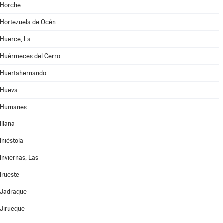
Horche
Hortezuela de Océn
Huerce, La
Huérmeces del Cerro
Huertahernando
Hueva
Humanes
Illana
Iniéstola
Inviernas, Las
Irueste
Jadraque
Jirueque