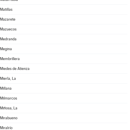
Matillas
Mazarete
Mazuecos
Medranda
Megina
Membrillera
Miedes de Atienza
Mierla, La
Millana
Milmarcos
Miñosa, La
Mirabueno
Miralrío