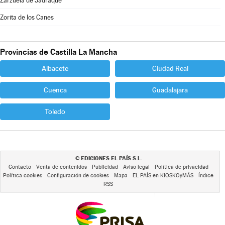
Zarzuela de Jadraque
Zorita de los Canes
Provincias de Castilla La Mancha
Albacete
Ciudad Real
Cuenca
Guadalajara
Toledo
EDICIONES EL PAÍS S.L.
©
Contacto
Venta de contenidos
Publicidad
Aviso legal
Política de privacidad
Política cookies
Configuración de cookies
Mapa
EL PAÍS en KIOSKOyMÁS
Índice
RSS