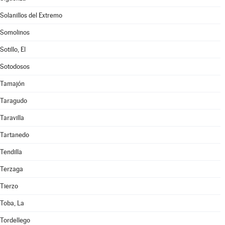
Solanillos del Extremo
Somolinos
Sotillo, El
Sotodosos
Tamajón
Taragudo
Taravilla
Tartanedo
Tendilla
Terzaga
Tierzo
Toba, La
Tordellego