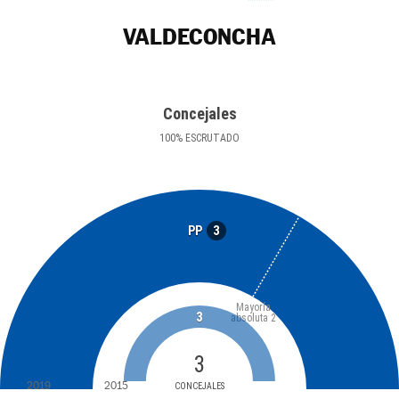
VALDECONCHA
Concejales
100
%
ESCRUTADO
3
PP
Mayoría
3
absoluta
2
3
2019
2015
CONCEJALES