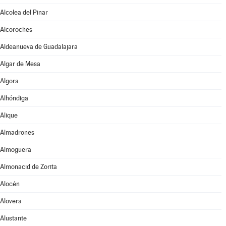
Alcolea del Pinar
Alcoroches
Aldeanueva de Guadalajara
Algar de Mesa
Algora
Alhóndiga
Alique
Almadrones
Almoguera
Almonacid de Zorita
Alocén
Alovera
Alustante