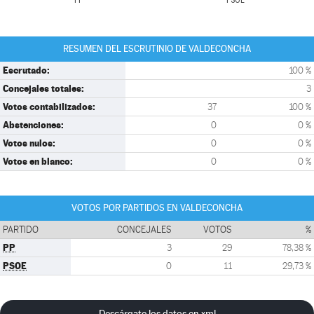
PP
PSOE
RESUMEN DEL ESCRUTINIO DE VALDECONCHA
Escrutado:
100 %
Concejales totales:
3
Votos contabilizados:
37
100 %
Abstenciones:
0
0 %
Votos nulos:
0
0 %
Votos en blanco:
0
0 %
VOTOS POR PARTIDOS EN VALDECONCHA
PARTIDO
CONCEJALES
VOTOS
%
PP
3
29
78,38 %
PSOE
0
11
29,73 %
Descárgate los datos en xml