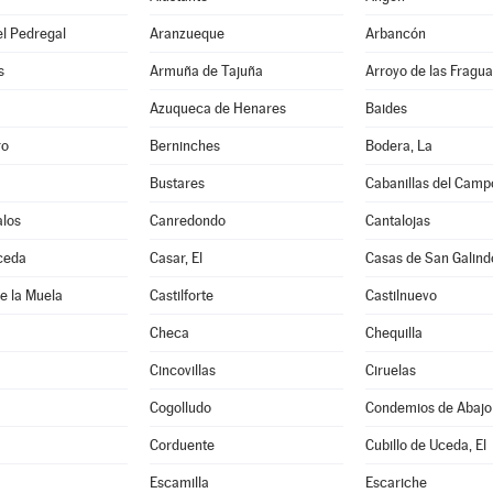
l Pedregal
Aranzueque
Arbancón
s
Armuña de Tajuña
Arroyo de las Fragua
Azuqueca de Henares
Baides
ro
Berninches
Bodera, La
Bustares
Cabanillas del Camp
los
Canredondo
Cantalojas
ceda
Casar, El
Casas de San Galind
de la Muela
Castilforte
Castilnuevo
Checa
Chequilla
Cincovillas
Ciruelas
Cogolludo
Condemios de Abajo
Corduente
Cubillo de Uceda, El
Escamilla
Escariche