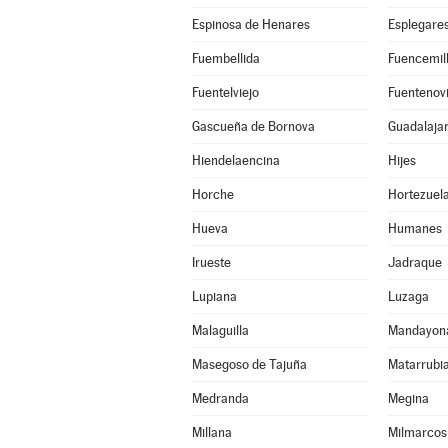
Espinosa de Henares
Esplegare
Fuembellida
Fuencemil
Fuentelviejo
Fuentenovi
Gascueña de Bornova
Guadalaja
Hiendelaencina
Hijes
Horche
Hortezuel
Hueva
Humanes
Irueste
Jadraque
Lupiana
Luzaga
Malaguilla
Mandayon
Masegoso de Tajuña
Matarrubi
Medranda
Megina
Millana
Milmarcos