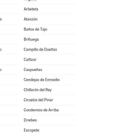
Arbeteta
s
Atanzón
Baños de Tajo
Brihuega
o
Campillo de Dueñas
Cañizar
o
Caspueñas
Cendejas de Enmedio
Chillarón del Rey
Ciruelos del Pinar
Condemios de Arriba
Driebes
Escopete