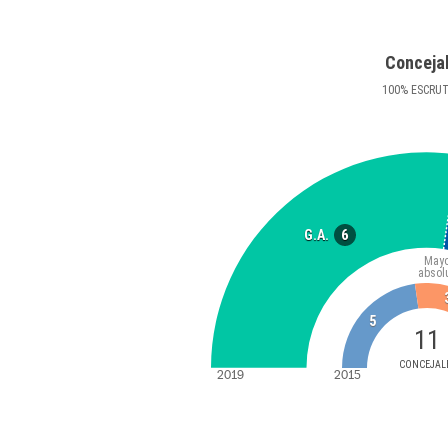
Conceja
100
%
ESCRU
6
G.A.
Mayo
absol
5
11
CONCEJAL
2019
2015