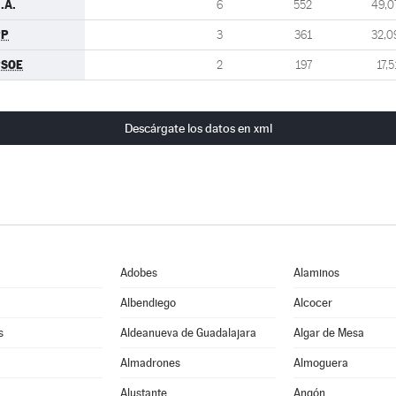
.A.
6
552
49,0
PP
3
361
32,0
PSOE
2
197
17,5
Descárgate los datos en xml
Adobes
Alaminos
Albendiego
Alcocer
s
Aldeanueva de Guadalajara
Algar de Mesa
Almadrones
Almoguera
Alustante
Angón