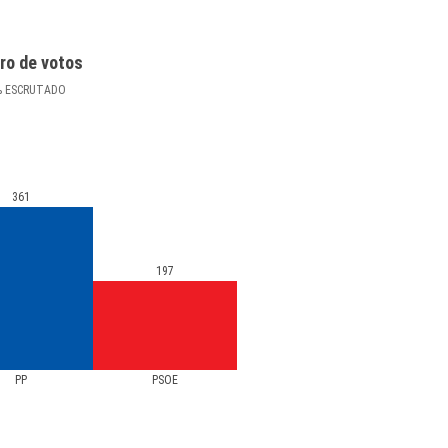
ro de votos
%
ESCRUTADO
361
197
PP
PSOE