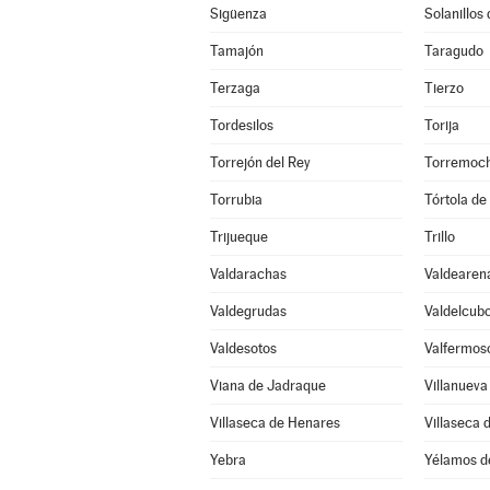
Sigüenza
Solanillos
Tamajón
Taragudo
Terzaga
Tierzo
Tordesilos
Torija
Torrejón del Rey
Torremoch
Torrubia
Tórtola de
Trijueque
Trillo
Valdarachas
Valdearen
Valdegrudas
Valdelcub
Valdesotos
Valfermos
Viana de Jadraque
Villanueva
Villaseca de Henares
Villaseca 
Yebra
Yélamos d