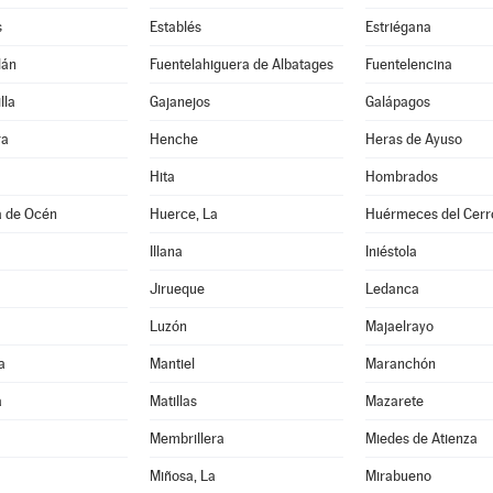
s
Establés
Estriégana
lán
Fuentelahiguera de Albatages
Fuentelencina
lla
Gajanejos
Galápagos
ra
Henche
Heras de Ayuso
Hita
Hombrados
a de Océn
Huerce, La
Huérmeces del Cerr
Illana
Iniéstola
Jirueque
Ledanca
Luzón
Majaelrayo
a
Mantiel
Maranchón
a
Matillas
Mazarete
Membrillera
Miedes de Atienza
Miñosa, La
Mirabueno