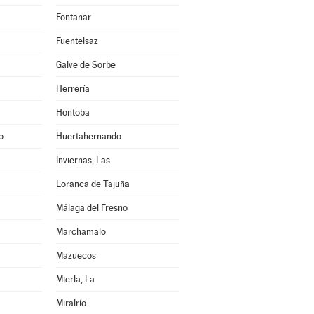
Fontanar
Fuentelsaz
Galve de Sorbe
Herrería
Hontoba
o
Huertahernando
Inviernas, Las
Loranca de Tajuña
Málaga del Fresno
Marchamalo
Mazuecos
Mierla, La
Miralrío