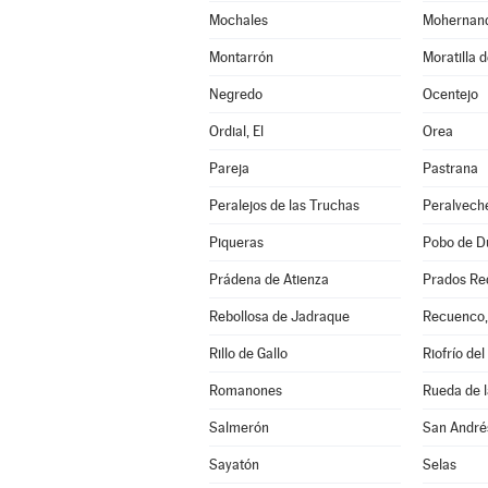
Mochales
Mohernan
Montarrón
Moratilla 
Negredo
Ocentejo
Ordial, El
Orea
Pareja
Pastrana
Peralejos de las Truchas
Peralvech
Piqueras
Pobo de Du
Prádena de Atienza
Prados Re
Rebollosa de Jadraque
Recuenco,
Rillo de Gallo
Riofrío del
Romanones
Rueda de l
Salmerón
San André
Sayatón
Selas