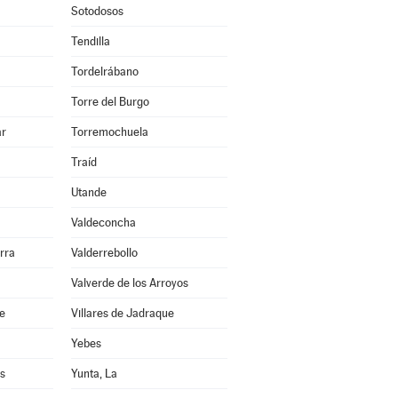
Sotodosos
Tendilla
Tordelrábano
Torre del Burgo
ar
Torremochuela
Traíd
Utande
Valdeconcha
rra
Valderrebollo
Valverde de los Arroyos
re
Villares de Jadraque
Yebes
s
Yunta, La