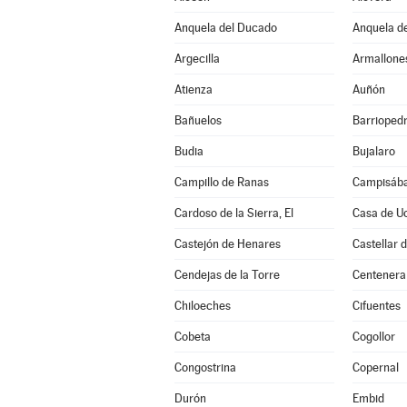
Anquela del Ducado
Anquela de
Argecilla
Armallone
Atienza
Auñón
Bañuelos
Barrioped
Budia
Bujalaro
Campillo de Ranas
Campisába
Cardoso de la Sierra, El
Casa de U
Castejón de Henares
Castellar 
Cendejas de la Torre
Centenera
Chiloeches
Cifuentes
Cobeta
Cogollor
Congostrina
Copernal
Durón
Embid