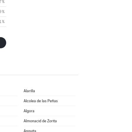
7 %
9 %
1 %
Alarilla
Alcolea de las Peñas
Algora
Almonacid de Zorita
Anguita