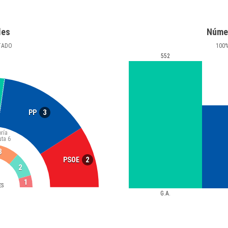
les
Núme
TADO
100
552
3
PP
ría
uta
6
3
2
PSOE
2
1
ES
G.A.