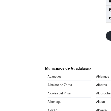
G
Municipios de Guadalajara
Abánades
Ablanque
Albalate de Zorita
Albares
Alcolea del Pinar
Alcoroche
Alhóndiga
Alique
Alocén
Alovera