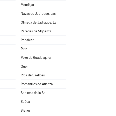
Mondéjar
Navas de Jadraque, Las
Olmeda de Jadraque, La
Paredes de Sigüenza
Peñalver
Pioz
Pozo de Guadalajara
Quer
Riba de Saelices
Romanillos de Atienza
Saelices de la Sal
Saúca
Sienes