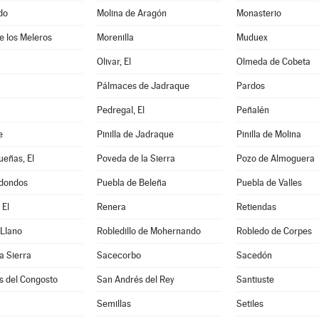
do
Molina de Aragón
Monasterio
de los Meleros
Morenilla
Muduex
Olivar, El
Olmeda de Cobeta
Pálmaces de Jadraque
Pardos
Pedregal, El
Peñalén
e
Pinilla de Jadraque
Pinilla de Molina
eñas, El
Poveda de la Sierra
Pozo de Almoguera
dondos
Puebla de Beleña
Puebla de Valles
 El
Renera
Retiendas
 Llano
Robledillo de Mohernando
Robledo de Corpes
a Sierra
Sacecorbo
Sacedón
s del Congosto
San Andrés del Rey
Santiuste
Semillas
Setiles