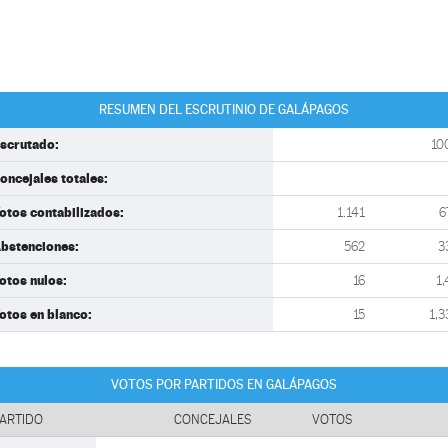
RESUMEN DEL ESCRUTINIO DE GALÁPAGOS
scrutado:
10
oncejales totales:
otos contabilizados:
1.141
6
bstenciones:
562
3
otos nulos:
16
1,
otos en blanco:
15
1,3
VOTOS POR PARTIDOS EN GALÁPAGOS
ARTIDO
CONCEJALES
VOTOS