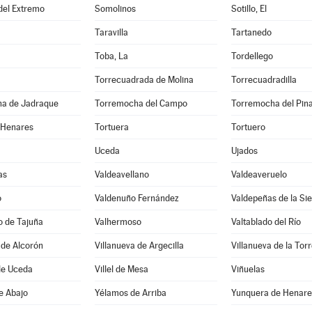
 del Extremo
Somolinos
Sotillo, El
Taravilla
Tartanedo
Toba, La
Tordellego
Torrecuadrada de Molina
Torrecuadradilla
a de Jadraque
Torremocha del Campo
Torremocha del Pin
 Henares
Tortuera
Tortuero
Uceda
Ujados
as
Valdeavellano
Valdeaveruelo
o
Valdenuño Fernández
Valdepeñas de la Sie
o de Tajuña
Valhermoso
Valtablado del Río
 de Alcorón
Villanueva de Argecilla
Villanueva de la Tor
de Uceda
Villel de Mesa
Viñuelas
e Abajo
Yélamos de Arriba
Yunquera de Henare