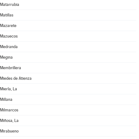
Matarrubia
Matillas
Mazarete
Mazuecos
Medranda
Megina
Membrillera
Miedes de Atienza
Mierla, La
Millana
Milmarcos
Miñosa, La
Mirabueno