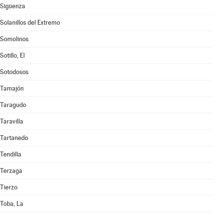
Sigüenza
Solanillos del Extremo
Somolinos
Sotillo, El
Sotodosos
Tamajón
Taragudo
Taravilla
Tartanedo
Tendilla
Terzaga
Tierzo
Toba, La