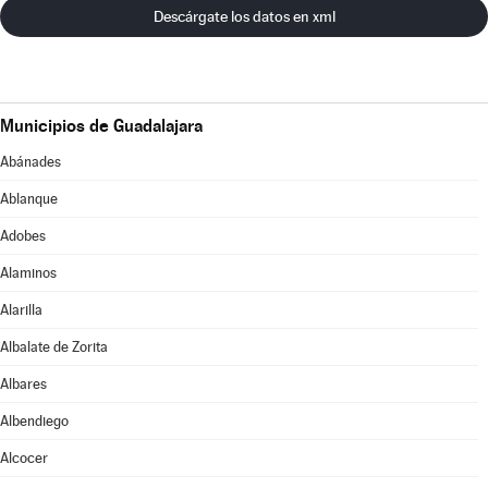
Descárgate los datos en xml
Municipios de Guadalajara
Abánades
Ablanque
Adobes
Alaminos
Alarilla
Albalate de Zorita
Albares
Albendiego
Alcocer