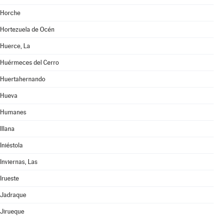
Horche
Hortezuela de Océn
Huerce, La
Huérmeces del Cerro
Huertahernando
Hueva
Humanes
Illana
Iniéstola
Inviernas, Las
Irueste
Jadraque
Jirueque