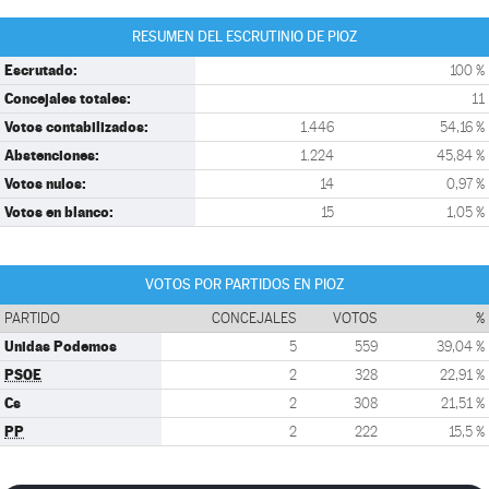
RESUMEN DEL ESCRUTINIO DE PIOZ
Escrutado:
100 %
Concejales totales:
11
Votos contabilizados:
1.446
54,16 %
Abstenciones:
1.224
45,84 %
Votos nulos:
14
0,97 %
Votos en blanco:
15
1,05 %
VOTOS POR PARTIDOS EN PIOZ
PARTIDO
CONCEJALES
VOTOS
%
Unidas Podemos
5
559
39,04 %
PSOE
2
328
22,91 %
Cs
2
308
21,51 %
PP
2
222
15,5 %