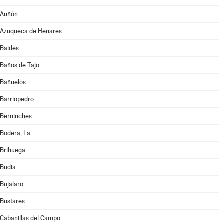
Auñón
Azuqueca de Henares
Baides
Baños de Tajo
Bañuelos
Barriopedro
Berninches
Bodera, La
Brihuega
Budia
Bujalaro
Bustares
Cabanillas del Campo