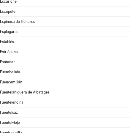
Escariche
Escopete
Espinosa de Henares
Esplegares
Establés
Estriégana
Fontanar
Fuembellida
Fuencemillán
Fuentelahiguera de Albatages
Fuentelencina
Fuentelsaz
Fuentelviejo
Fuentenovilla