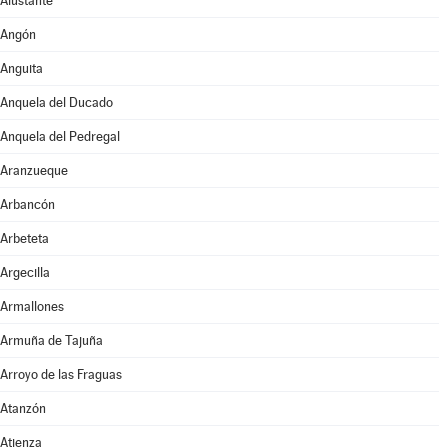
Alustante
Angón
Anguita
Anquela del Ducado
Anquela del Pedregal
Aranzueque
Arbancón
Arbeteta
Argecilla
Armallones
Armuña de Tajuña
Arroyo de las Fraguas
Atanzón
Atienza