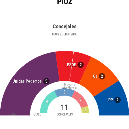
PIOZ
Concejales
100
%
ESCRUTADO
2
PSOE
2
Cs
5
Unidas Podemos
Mayoría
absoluta
6
3
3
2
PP
4
11
1
2019
2015
CONCEJALES