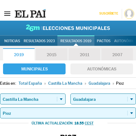
SUSCRÍBETE
26M | Elec
NOTICIAS
RESULTADOS 2023
RESULTADOS 2019
PACTOS
AUTONÓMIC
2019
2015
2011
2007
MUNICIPALES
AUTONÓMICAS
Estás en:
Total España
»
Castilla La Mancha
»
Guadalajara
»
Pioz
18.55
ÚLTIMA ACTUALIZACIÓN:
CEST