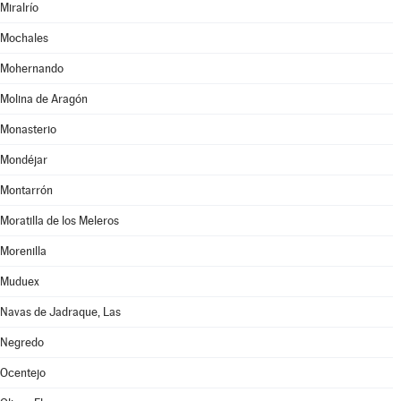
Miralrío
Mochales
Mohernando
Molina de Aragón
Monasterio
Mondéjar
Montarrón
Moratilla de los Meleros
Morenilla
Muduex
Navas de Jadraque, Las
Negredo
Ocentejo