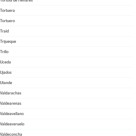
Tórtola de Henares
Tortuera
Tortuero
Traíd
Trijueque
Trillo
Uceda
Ujados
Utande
Valdarachas
Valdearenas
Valdeavellano
Valdeaveruelo
Valdeconcha