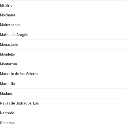
Miralrío
Mochales
Mohernando
Molina de Aragón
Monasterio
Mondéjar
Montarrón
Moratilla de los Meleros
Morenilla
Muduex
Navas de Jadraque, Las
Negredo
Ocentejo