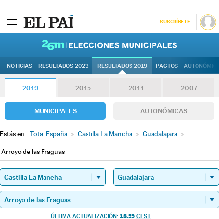
SUSCRÍBETE
26M | Elec
NOTICIAS
RESULTADOS 2023
RESULTADOS 2019
PACTOS
AUTONÓMIC
2019
2015
2011
2007
MUNICIPALES
AUTONÓMICAS
Estás en:
Total España
»
Castilla La Mancha
»
Guadalajara
»
Arroyo de las Fraguas
18.55
ÚLTIMA ACTUALIZACIÓN:
CEST