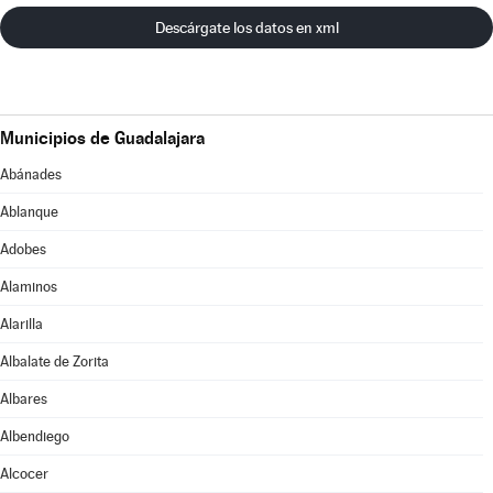
Descárgate los datos en xml
Municipios de Guadalajara
Abánades
Ablanque
Adobes
Alaminos
Alarilla
Albalate de Zorita
Albares
Albendiego
Alcocer