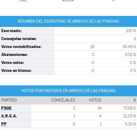
PSOE
A.R.G.A.
PP
RESUMEN DEL ESCRUTINIO DE ARROYO DE LAS FRAGUAS
Escrutado:
100 %
Concejales totales:
3
Votos contabilizados:
19
90,48 %
Abstenciones:
2
9,52 %
Votos nulos:
0
0 %
Votos en blanco:
0
0 %
VOTOS POR PARTIDOS EN ARROYO DE LAS FRAGUAS
PARTIDO
CONCEJALES
VOTOS
%
PSOE
2
14
73,68 %
A.R.G.A.
1
4
21,05 %
PP
0
1
5,26 %