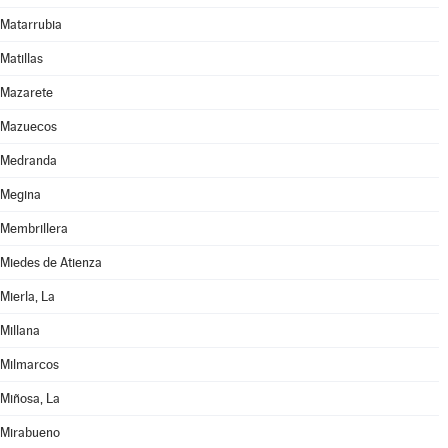
Matarrubia
Matillas
Mazarete
Mazuecos
Medranda
Megina
Membrillera
Miedes de Atienza
Mierla, La
Millana
Milmarcos
Miñosa, La
Mirabueno