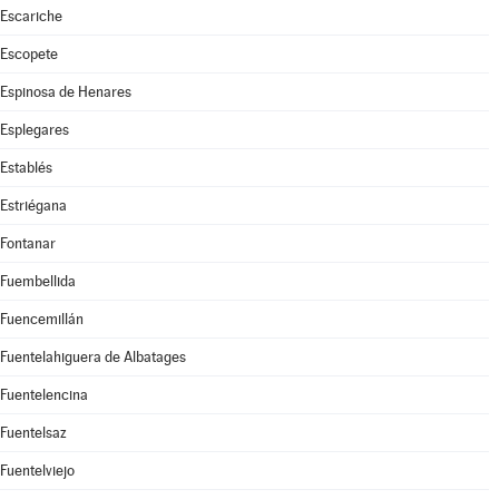
Escariche
Escopete
Espinosa de Henares
Esplegares
Establés
Estriégana
Fontanar
Fuembellida
Fuencemillán
Fuentelahiguera de Albatages
Fuentelencina
Fuentelsaz
Fuentelviejo