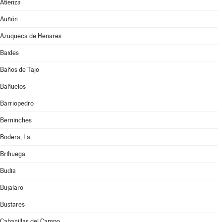
Atienza
Auñón
Azuqueca de Henares
Baides
Baños de Tajo
Bañuelos
Barriopedro
Berninches
Bodera, La
Brihuega
Budia
Bujalaro
Bustares
Cabanillas del Campo