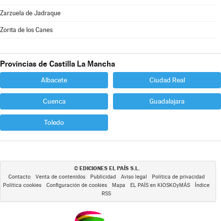
Zarzuela de Jadraque
Zorita de los Canes
Provincias de Castilla La Mancha
Albacete
Ciudad Real
Cuenca
Guadalajara
Toledo
EDICIONES EL PAÍS S.L.
©
Contacto
Venta de contenidos
Publicidad
Aviso legal
Política de privacidad
Política cookies
Configuración de cookies
Mapa
EL PAÍS en KIOSKOyMÁS
Índice
RSS