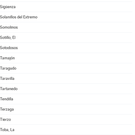
Sigüenza
Solanillos del Extremo
Somolinos
Sotillo, El
Sotodosos
Tamajón
Taragudo
Taravilla
Tartanedo
Tendilla
Terzaga
Tierzo
Toba, La