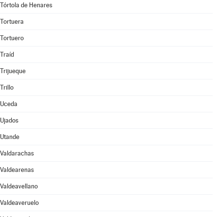
Tórtola de Henares
Tortuera
Tortuero
Traíd
Trijueque
Trillo
Uceda
Ujados
Utande
Valdarachas
Valdearenas
Valdeavellano
Valdeaveruelo