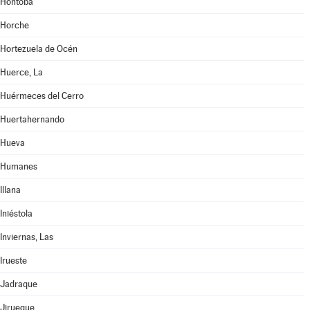
Hontoba
Horche
Hortezuela de Océn
Huerce, La
Huérmeces del Cerro
Huertahernando
Hueva
Humanes
Illana
Iniéstola
Inviernas, Las
Irueste
Jadraque
Jirueque