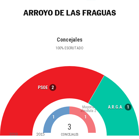
ARROYO DE LAS FRAGUAS
Concejales
100
%
ESCRUTADO
2
PSOE
1
A.R.G.A.
Mayoría
absoluta
2
1
1
3
2019
2015
CONCEJALES