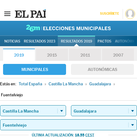
SUSCRÍBETE
26M | Elec
NOTICIAS
RESULTADOS 2023
RESULTADOS 2019
PACTOS
AUTONÓMIC
2019
2015
2011
2007
MUNICIPALES
AUTONÓMICAS
Estás en:
Total España
»
Castilla La Mancha
»
Guadalajara
»
Fuentelviejo
18.55
ÚLTIMA ACTUALIZACIÓN:
CEST