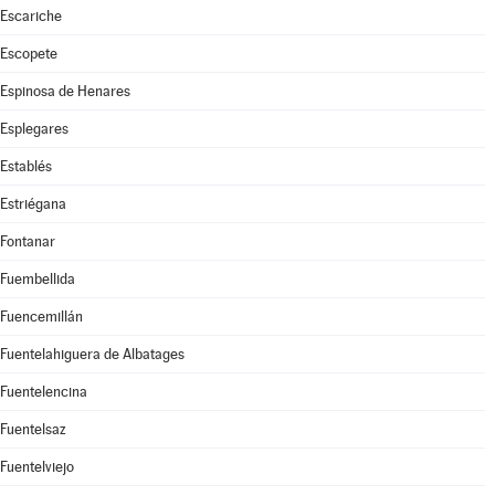
Escariche
Escopete
Espinosa de Henares
Esplegares
Establés
Estriégana
Fontanar
Fuembellida
Fuencemillán
Fuentelahiguera de Albatages
Fuentelencina
Fuentelsaz
Fuentelviejo