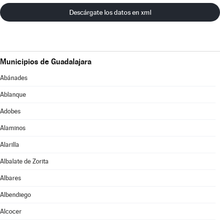
Descárgate los datos en xml
Municipios de Guadalajara
Abánades
Ablanque
Adobes
Alaminos
Alarilla
Albalate de Zorita
Albares
Albendiego
Alcocer