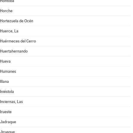
Hontoba
Horche
Hortezuela de Océn
Huerce, La
Huérmeces del Cerro
Huertahernando
Hueva
Humanes
Illana
Iniéstola
Inviernas, Las
Irueste
Jadraque
Jirueque