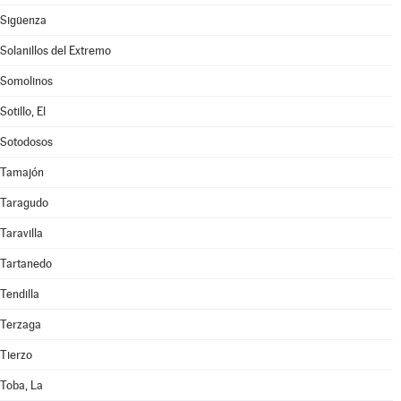
Sigüenza
Solanillos del Extremo
Somolinos
Sotillo, El
Sotodosos
Tamajón
Taragudo
Taravilla
Tartanedo
Tendilla
Terzaga
Tierzo
Toba, La