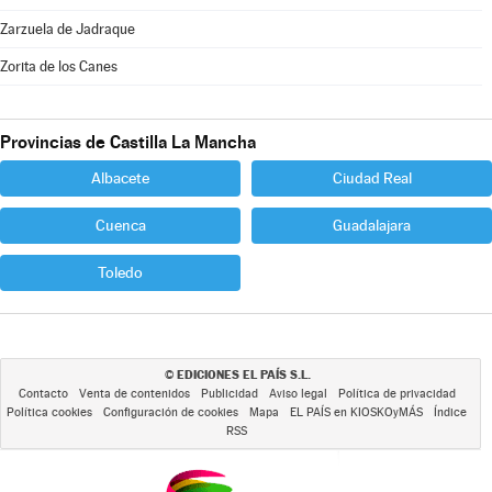
Zarzuela de Jadraque
Zorita de los Canes
Provincias de Castilla La Mancha
Albacete
Ciudad Real
Cuenca
Guadalajara
Toledo
EDICIONES EL PAÍS S.L.
©
Contacto
Venta de contenidos
Publicidad
Aviso legal
Política de privacidad
Política cookies
Configuración de cookies
Mapa
EL PAÍS en KIOSKOyMÁS
Índice
RSS