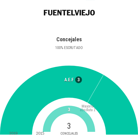
FUENTELVIEJO
Concejales
100
%
ESCRUTADO
3
A.E.F
Mayoría
3
absoluta
2
3
2019
2015
CONCEJALES