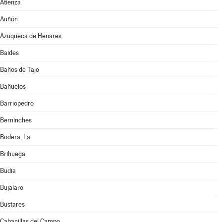
Atienza
Auñón
Azuqueca de Henares
Baides
Baños de Tajo
Bañuelos
Barriopedro
Berninches
Bodera, La
Brihuega
Budia
Bujalaro
Bustares
Cabanillas del Campo