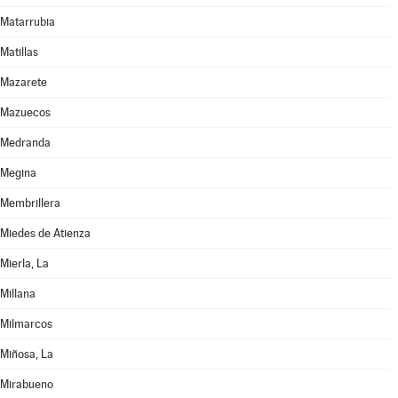
Matarrubia
Matillas
Mazarete
Mazuecos
Medranda
Megina
Membrillera
Miedes de Atienza
Mierla, La
Millana
Milmarcos
Miñosa, La
Mirabueno