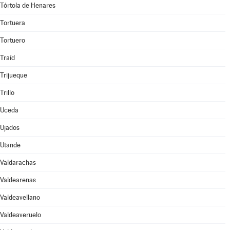
Tórtola de Henares
Tortuera
Tortuero
Traíd
Trijueque
Trillo
Uceda
Ujados
Utande
Valdarachas
Valdearenas
Valdeavellano
Valdeaveruelo