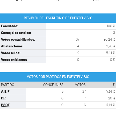
A.E.F
PP
PSOE
RESUMEN DEL ESCRUTINIO DE FUENTELVIEJO
Escrutado:
100 %
Concejales totales:
3
Votos contabilizados:
37
90,24 %
Abstenciones:
4
9,76 %
Votos nulos:
2
5,41 %
Votos en blanco:
0
0 %
VOTOS POR PARTIDOS EN FUENTELVIEJO
PARTIDO
CONCEJALES
VOTOS
%
A.E.F
3
27
77,14 %
PP
0
7
20 %
PSOE
0
6
17,14 %