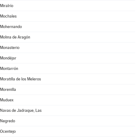
Miralrío
Mochales
Mohernando
Molina de Aragón
Monasterio
Mondéjar
Montarrón
Moratilla de los Meleros
Morenilla
Muduex
Navas de Jadraque, Las
Negredo
Ocentejo