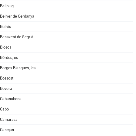
Bellpuig
Bellver de Cerdanya
Bellvís
Benavent de Segrià
Biosca
Bòrdes, es
Borges Blanques, les
Bossòst
Bovera
Cabanabona
Cabó
Camarasa
Canejan