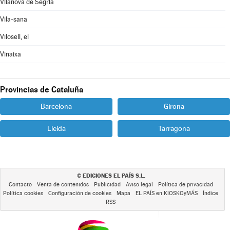
Vilanova de Segrià
Vila-sana
Vilosell, el
Vinaixa
Provincias de Cataluña
Barcelona
Girona
Lleida
Tarragona
EDICIONES EL PAÍS S.L.
©
Contacto
Venta de contenidos
Publicidad
Aviso legal
Política de privacidad
Política cookies
Configuración de cookies
Mapa
EL PAÍS en KIOSKOyMÁS
Índice
RSS