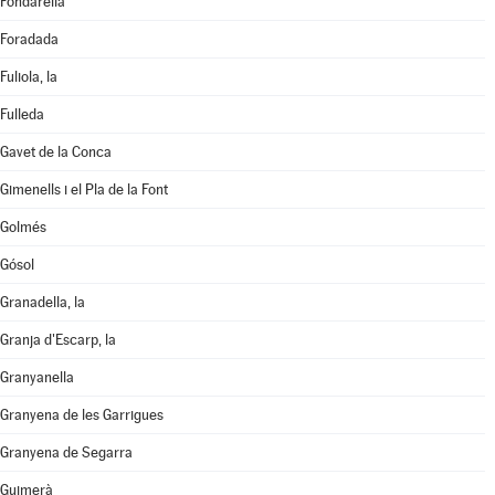
Fondarella
Foradada
Fuliola, la
Fulleda
Gavet de la Conca
Gimenells i el Pla de la Font
Golmés
Gósol
Granadella, la
Granja d'Escarp, la
Granyanella
Granyena de les Garrigues
Granyena de Segarra
Guimerà