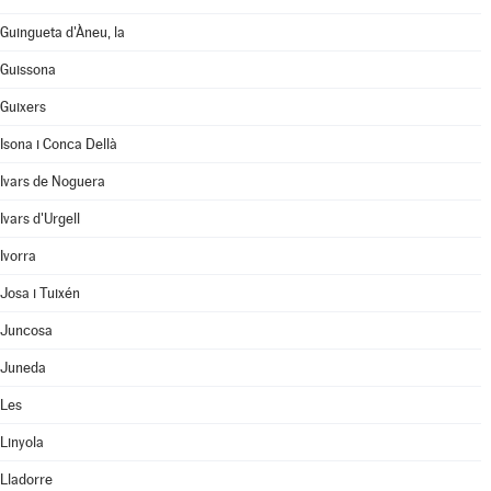
Guingueta d'Àneu, la
Guissona
Guixers
Isona i Conca Dellà
Ivars de Noguera
Ivars d'Urgell
Ivorra
Josa i Tuixén
Juncosa
Juneda
Les
Linyola
Lladorre