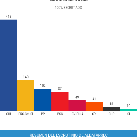
100
%
ESCRUTADO
413
140
102
87
49
41
18
10
CiU
ERC-Cat Sí
PP
PSC
ICV-EUiA
C's
CUP
SI
RESUMEN DEL ESCRUTINIO DE ALBATÀRREC