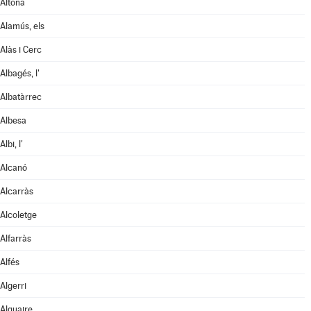
Aitona
Alamús, els
Alàs i Cerc
Albagés, l'
Albatàrrec
Albesa
Albi, l'
Alcanó
Alcarràs
Alcoletge
Alfarràs
Alfés
Algerri
Alguaire