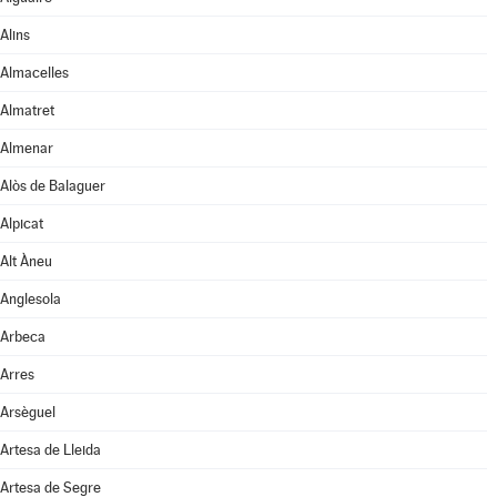
Alins
Almacelles
Almatret
Almenar
Alòs de Balaguer
Alpicat
Alt Àneu
Anglesola
Arbeca
Arres
Arsèguel
Artesa de Lleida
Artesa de Segre