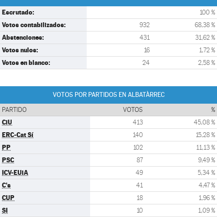
Escrutado:
100 %
Votos contabilizados:
932
68,38 %
Abstenciones:
431
31,62 %
Votos nulos:
16
1,72 %
Votos en blanco:
24
2,58 %
VOTOS POR PARTIDOS EN ALBATÀRREC
PARTIDO
VOTOS
%
CiU
413
45,08 %
ERC-Cat Sí
140
15,28 %
PP
102
11,13 %
PSC
87
9,49 %
ICV-EUiA
49
5,34 %
C's
41
4,47 %
CUP
18
1,96 %
SI
10
1,09 %