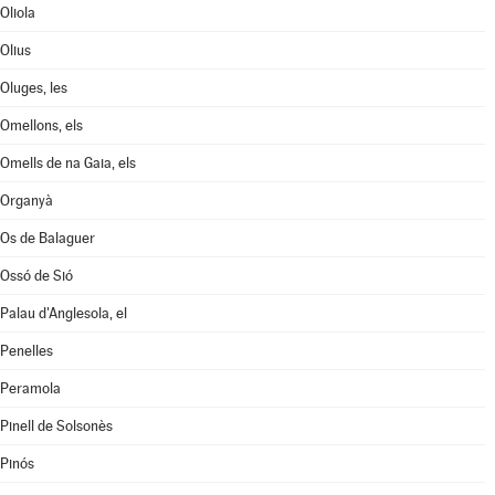
Oliola
Olius
Oluges, les
Omellons, els
Omells de na Gaia, els
Organyà
Os de Balaguer
Ossó de Sió
Palau d'Anglesola, el
Penelles
Peramola
Pinell de Solsonès
Pinós