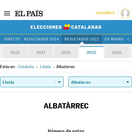
SUSCRÍBETE
Elecciones Cat
DIRECTO
RESULTADOS 2024
RESULTADOS 2021
EN MAPAS
C
2021
2017
2015
2012
2010
Estás en:
Cataluña
»
Lleida
»
Albatàrrec
ALBATÀRREC
Número de votos