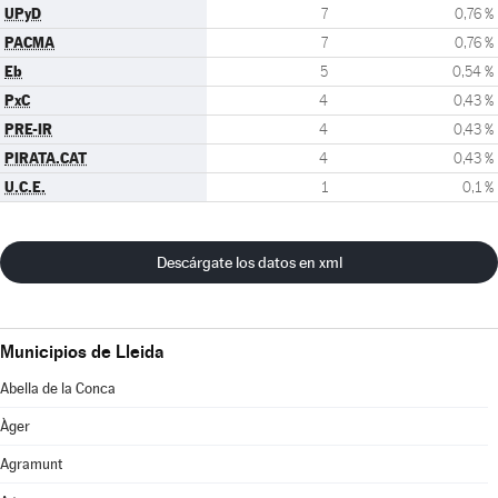
UPyD
7
0,76 %
PACMA
7
0,76 %
Eb
5
0,54 %
PxC
4
0,43 %
PRE-IR
4
0,43 %
PIRATA.CAT
4
0,43 %
U.C.E.
1
0,1 %
Descárgate los datos en xml
Municipios de Lleida
Abella de la Conca
Àger
Agramunt