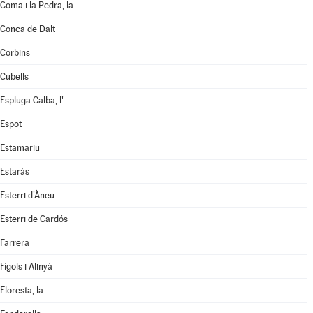
Coma i la Pedra, la
Conca de Dalt
Corbins
Cubells
Espluga Calba, l'
Espot
Estamariu
Estaràs
Esterri d'Àneu
Esterri de Cardós
Farrera
Fígols i Alinyà
Floresta, la