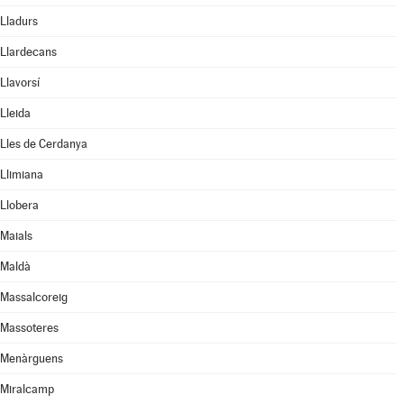
Lladurs
Llardecans
Llavorsí
Lleida
Lles de Cerdanya
Llimiana
Llobera
Maials
Maldà
Massalcoreig
Massoteres
Menàrguens
Miralcamp