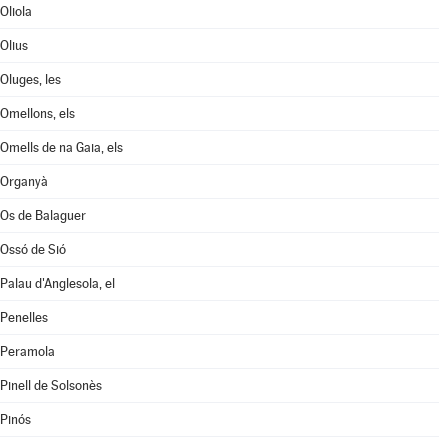
Oliola
Olius
Oluges, les
Omellons, els
Omells de na Gaia, els
Organyà
Os de Balaguer
Ossó de Sió
Palau d'Anglesola, el
Penelles
Peramola
Pinell de Solsonès
Pinós