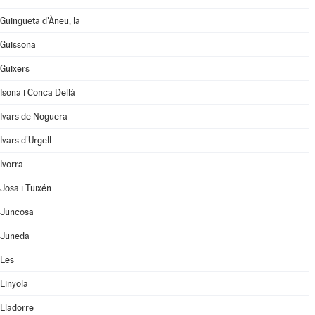
Guingueta d'Àneu, la
Guissona
Guixers
Isona i Conca Dellà
Ivars de Noguera
Ivars d'Urgell
Ivorra
Josa i Tuixén
Juncosa
Juneda
Les
Linyola
Lladorre