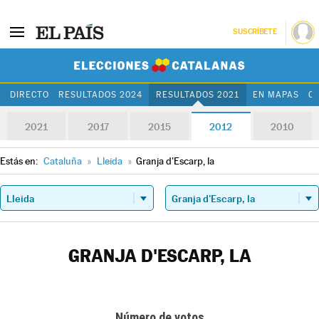
SUSCRÍBETE
Elecciones Cat
DIRECTO
RESULTADOS 2024
RESULTADOS 2021
EN MAPAS
C
2021
2017
2015
2012
2010
Estás en:
Cataluña
»
Lleida
»
Granja d'Escarp, la
GRANJA D'ESCARP, LA
Número de votos