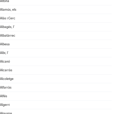
Aitona
Alamús, els
Alàs i Cerc
Albagés, l'
Albatàrrec
Albesa
Albi, l'
Alcanó
Alcarràs
Alcoletge
Alfarràs
Alfés
Algerri
Alguaire