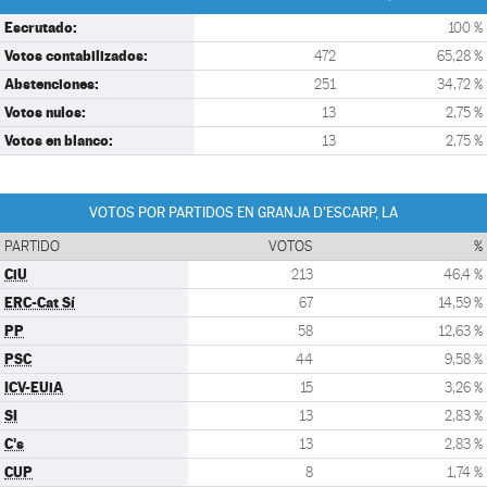
Escrutado:
100 %
Votos contabilizados:
472
65,28 %
Abstenciones:
251
34,72 %
Votos nulos:
13
2,75 %
Votos en blanco:
13
2,75 %
VOTOS POR PARTIDOS EN GRANJA D'ESCARP, LA
PARTIDO
VOTOS
%
CiU
213
46,4 %
ERC-Cat Sí
67
14,59 %
PP
58
12,63 %
PSC
44
9,58 %
ICV-EUiA
15
3,26 %
SI
13
2,83 %
C's
13
2,83 %
CUP
8
1,74 %