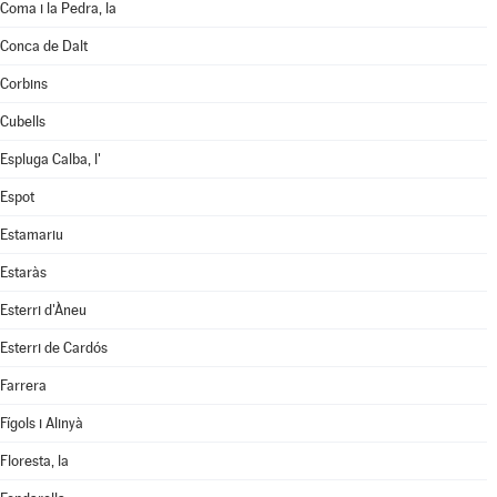
Coma i la Pedra, la
Conca de Dalt
Corbins
Cubells
Espluga Calba, l'
Espot
Estamariu
Estaràs
Esterri d'Àneu
Esterri de Cardós
Farrera
Fígols i Alinyà
Floresta, la