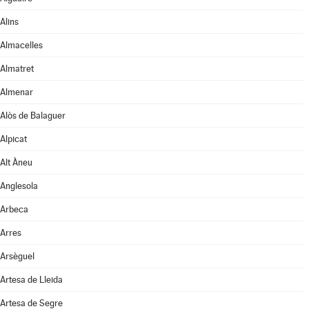
Alins
Almacelles
Almatret
Almenar
Alòs de Balaguer
Alpicat
Alt Àneu
Anglesola
Arbeca
Arres
Arsèguel
Artesa de Lleida
Artesa de Segre