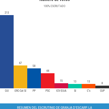
100
%
ESCRUTADO
213
67
58
44
15
13
13
8
CiU
ERC-Cat Sí
PP
PSC
ICV-EUiA
SI
C's
CUP
RESUMEN DEL ESCRUTINIO DE GRANJA D'ESCARP, LA