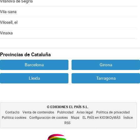
Vilanova de Segrià
Vila-sana
Vilosell, el
Vinaixa
Provincias de Cataluña
Barcelona
Girona
Lleida
Tarragona
EDICIONES EL PAÍS S.L.
©
Contacto
Venta de contenidos
Publicidad
Aviso legal
Política de privacidad
Política cookies
Configuración de cookies
Mapa
EL PAÍS en KIOSKOyMÁS
Índice
RSS