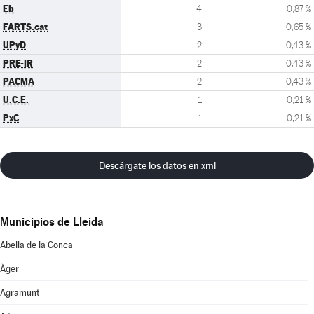
Eb
4
0,87 %
FARTS.cat
3
0,65 %
UPyD
2
0,43 %
PRE-IR
2
0,43 %
PACMA
2
0,43 %
U.C.E.
1
0,21 %
PxC
1
0,21 %
Descárgate los datos en xml
Municipios de Lleida
Abella de la Conca
Àger
Agramunt