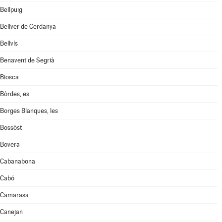
Bellpuig
Bellver de Cerdanya
Bellvís
Benavent de Segrià
Biosca
Bòrdes, es
Borges Blanques, les
Bossòst
Bovera
Cabanabona
Cabó
Camarasa
Canejan