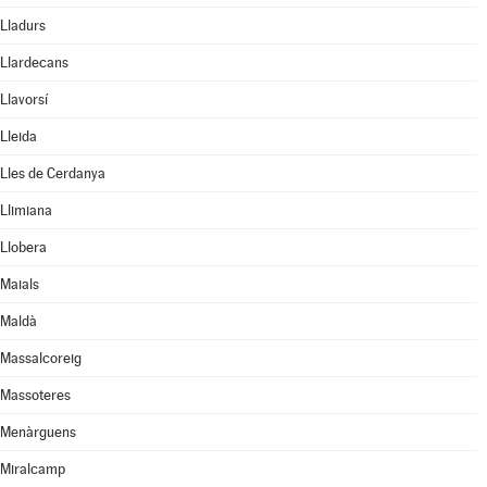
Lladurs
Llardecans
Llavorsí
Lleida
Lles de Cerdanya
Llimiana
Llobera
Maials
Maldà
Massalcoreig
Massoteres
Menàrguens
Miralcamp