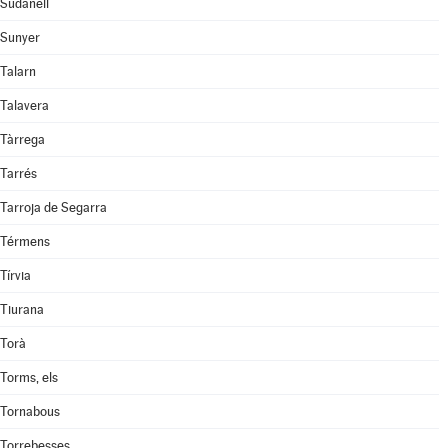
Sudanell
Sunyer
Talarn
Talavera
Tàrrega
Tarrés
Tarroja de Segarra
Térmens
Tírvia
Tiurana
Torà
Torms, els
Tornabous
Torrebesses