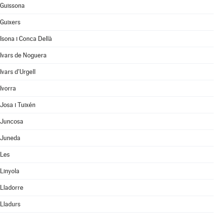
Guissona
Guixers
Isona i Conca Dellà
Ivars de Noguera
Ivars d'Urgell
Ivorra
Josa i Tuixén
Juncosa
Juneda
Les
Linyola
Lladorre
Lladurs