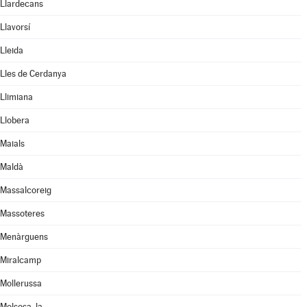
Llardecans
Llavorsí
Lleida
Lles de Cerdanya
Llimiana
Llobera
Maials
Maldà
Massalcoreig
Massoteres
Menàrguens
Miralcamp
Mollerussa
Molsosa, la