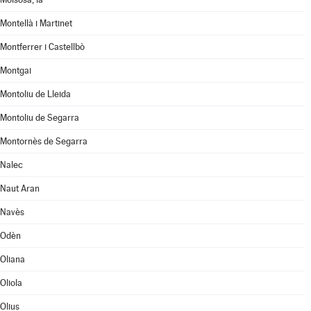
Montellà i Martinet
Montferrer i Castellbò
Montgai
Montoliu de Lleida
Montoliu de Segarra
Montornès de Segarra
Nalec
Naut Aran
Navès
Odèn
Oliana
Oliola
Olius