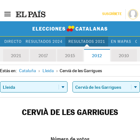
SUSCRÍBETE
Elecciones Cat
DIRECTO
RESULTADOS 2024
RESULTADOS 2021
EN MAPAS
C
2021
2017
2015
2012
2010
Estás en:
Cataluña
»
Lleida
»
Cervià de les Garrigues
CERVIÀ DE LES GARRIGUES
Número de votos