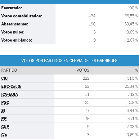
Escrutado:
100 %
Votos contabilizados:
434
69,55 %
Abstenciones:
190
30,45 %
Votos nulos:
3
0,69 %
Votos en blanco:
9
2,07 %
VOTOS POR PARTIDOS EN CERVIÀ DE LES GARRIGUES
PARTIDO
VOTOS
%
CiU
222
51,5 %
ERC-Cat Sí
92
21,34 %
ICV-EUiA
31
7,19 %
PSC
25
5,8 %
SI
17
3,94 %
PP
16
3,71 %
CUP
9
2,08 %
C's
3
0,69 %