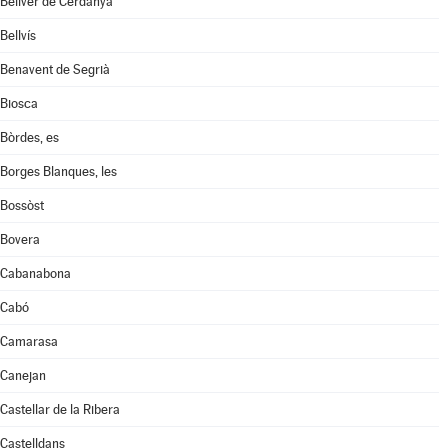
Bellver de Cerdanya
Bellvís
Benavent de Segrià
Biosca
Bòrdes, es
Borges Blanques, les
Bossòst
Bovera
Cabanabona
Cabó
Camarasa
Canejan
Castellar de la Ribera
Castelldans