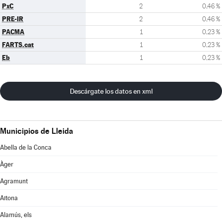
PxC
2
0,46 %
PRE-IR
2
0,46 %
PACMA
1
0,23 %
FARTS.cat
1
0,23 %
Eb
1
0,23 %
Descárgate los datos en xml
Municipios de Lleida
Abella de la Conca
Àger
Agramunt
Aitona
Alamús, els