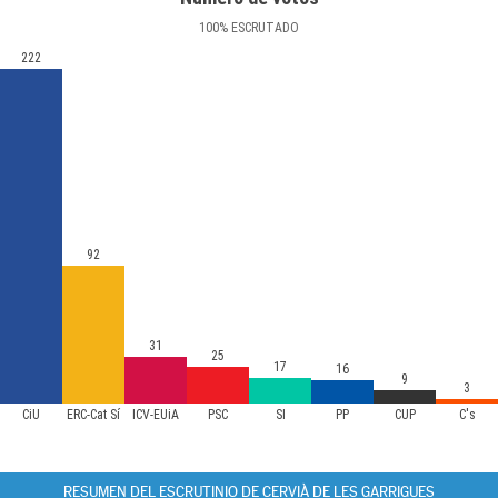
100
%
ESCRUTADO
222
92
31
25
17
16
9
3
CiU
ERC-Cat Sí
ICV-EUiA
PSC
SI
PP
CUP
C's
RESUMEN DEL ESCRUTINIO DE CERVIÀ DE LES GARRIGUES