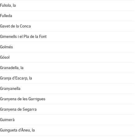
Fuliola, la
Fulleda
Gavet de la Conca
Gimenells i el Pla de la Font
Golmés
Gósol
Granadella, la
Granja d'Escarp, la
Granyanella
Granyena de les Garrigues
Granyena de Segarra
Guimerà
Guingueta d'Àneu, la