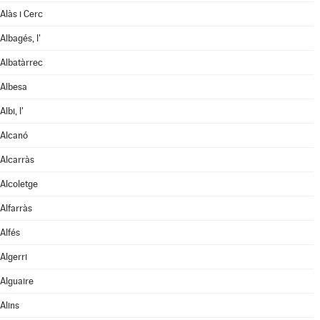
Alàs i Cerc
Albagés, l'
Albatàrrec
Albesa
Albi, l'
Alcanó
Alcarràs
Alcoletge
Alfarràs
Alfés
Algerri
Alguaire
Alins