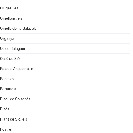
Oluges, les
Omellons, els
Omells de na Gaia, els
Organyà
Os de Balaguer
Ossó de Sió
Palau d'Anglesola, el
Penelles
Peramola
Pinell de Solsonès
Pinós
Plans de Sió, els
Poal, el