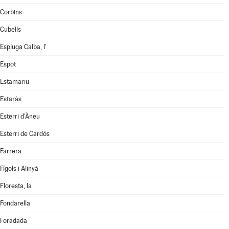
Corbins
Cubells
Espluga Calba, l'
Espot
Estamariu
Estaràs
Esterri d'Àneu
Esterri de Cardós
Farrera
Fígols i Alinyà
Floresta, la
Fondarella
Foradada