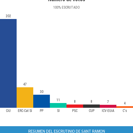
100
%
ESCRUTADO
202
47
30
11
8
8
7
4
CiU
ERC-Cat Sí
PP
SI
PSC
CUP
ICV-EUiA
C's
RESUMEN DEL ESCRUTINIO DE SANT RAMON