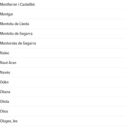
Montferrer i Castellbò
Montgai
Montoliu de Lleida
Montoliu de Segarra
Montornès de Segarra
Nalec
Naut Aran
Navès
Odèn
Oliana
Oliola
Olius
Oluges, les