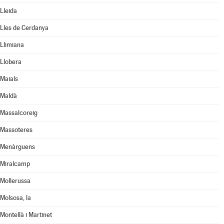
Lleida
Lles de Cerdanya
Llimiana
Llobera
Maials
Maldà
Massalcoreig
Massoteres
Menàrguens
Miralcamp
Mollerussa
Molsosa, la
Montellà i Martinet