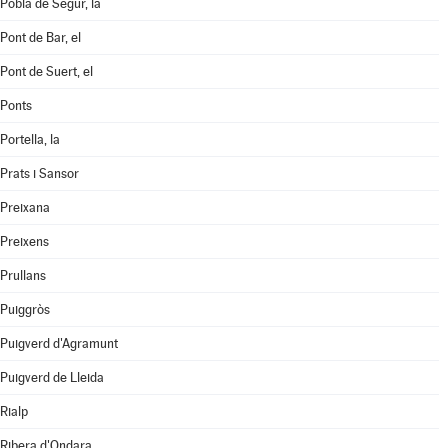
Pobla de Segur, la
Pont de Bar, el
Pont de Suert, el
Ponts
Portella, la
Prats i Sansor
Preixana
Preixens
Prullans
Puiggròs
Puigverd d'Agramunt
Puigverd de Lleida
Rialp
Ribera d'Ondara