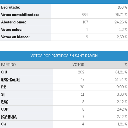
Escrutado:
100 %
Votos contabilizados:
334
75,74 %
Abstenciones:
107
24,26 %
Votos nulos:
4
1,2 %
Votos en blanco:
9
2,69 %
VOTOS POR PARTIDOS EN SANT RAMON
PARTIDO
VOTOS
%
CiU
202
61,21 %
ERC-Cat Sí
47
14,24 %
PP
30
9,09 %
SI
11
3,33 %
PSC
8
2,42 %
CUP
8
2,42 %
ICV-EUiA
7
2,12 %
C's
4
1,21 %