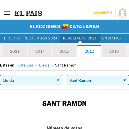
SUSCRÍBETE
Elecciones Cat
DIRECTO
RESULTADOS 2024
RESULTADOS 2021
EN MAPAS
C
2021
2017
2015
2012
2010
Estás en:
Cataluña
»
Lleida
»
Sant Ramon
SANT RAMON
Número de votos