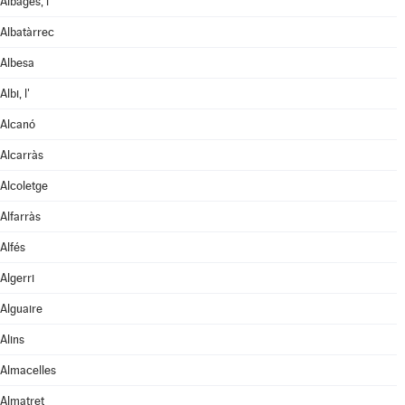
Albagés, l'
Albatàrrec
Albesa
Albi, l'
Alcanó
Alcarràs
Alcoletge
Alfarràs
Alfés
Algerri
Alguaire
Alins
Almacelles
Almatret