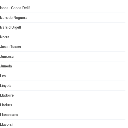
Isona i Conca Dellà
Ivars de Noguera
Ivars d'Urgell
Ivorra
Josa i Tuixén
Juncosa
Juneda
Les
Linyola
Lladorre
Lladurs
Llardecans
Llavorsí