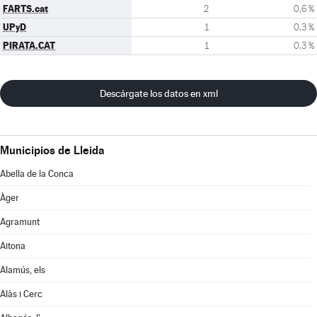
FARTS.cat
2
0,6 %
UPyD
1
0,3 %
PIRATA.CAT
1
0,3 %
Descárgate los datos en xml
Municipios de Lleida
Abella de la Conca
Àger
Agramunt
Aitona
Alamús, els
Alàs i Cerc