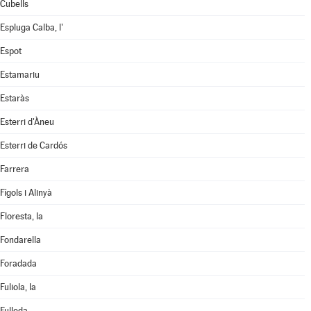
Cubells
Espluga Calba, l'
Espot
Estamariu
Estaràs
Esterri d'Àneu
Esterri de Cardós
Farrera
Fígols i Alinyà
Floresta, la
Fondarella
Foradada
Fuliola, la
Fulleda