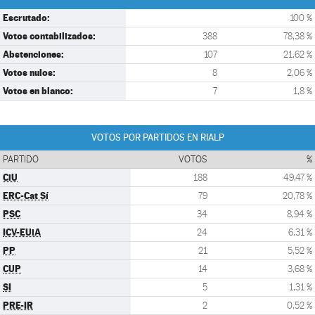
Escrutado:
100 %
Votos contabilizados:
388
78,38 %
Abstenciones:
107
21,62 %
Votos nulos:
8
2,06 %
Votos en blanco:
7
1,8 %
VOTOS POR PARTIDOS EN RIALP
PARTIDO
VOTOS
%
CiU
188
49,47 %
ERC-Cat Sí
79
20,78 %
PSC
34
8,94 %
ICV-EUiA
24
6,31 %
PP
21
5,52 %
CUP
14
3,68 %
SI
5
1,31 %
PRE-IR
2
0,52 %