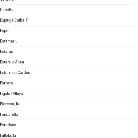
Cubells
Espluga Calba, l'
Espot
Estamariu
Estaràs
Esterri d'Àneu
Esterri de Cardós
Farrera
Fígols i Alinyà
Floresta, la
Fondarella
Foradada
Fuliola, la