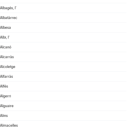
Albagés, l'
Albatàrrec
Albesa
Albi, l'
Alcanó
Alcarràs
Alcoletge
Alfarràs
Alfés
Algerri
Alguaire
Alins
Almacelles