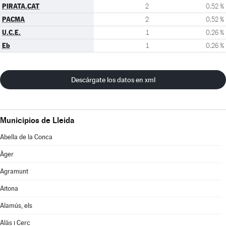
PIRATA.CAT
2
0,52 %
PACMA
2
0,52 %
U.C.E.
1
0,26 %
Eb
1
0,26 %
Descárgate los datos en xml
Municipios de Lleida
Abella de la Conca
Àger
Agramunt
Aitona
Alamús, els
Alàs i Cerc