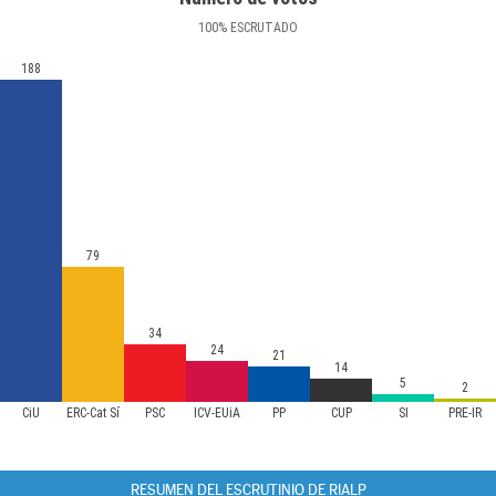
100
%
ESCRUTADO
188
79
34
24
21
14
5
2
CiU
ERC-Cat Sí
PSC
ICV-EUiA
PP
CUP
SI
PRE-IR
RESUMEN DEL ESCRUTINIO DE RIALP