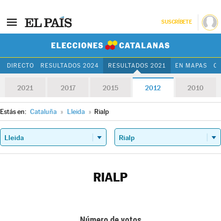
SUSCRÍBETE
Elecciones Cat
DIRECTO
RESULTADOS 2024
RESULTADOS 2021
EN MAPAS
C
2021
2017
2015
2012
2010
Estás en:
Cataluña
»
Lleida
»
Rialp
RIALP
Número de votos