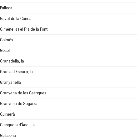
Fulleda
Gavet de la Conca
Gimenells i el Pla de la Font
Golmés
Gósol
Granadella, la
Granja d'Escarp, la
Granyanella
Granyena de les Garrigues
Granyena de Segarra
Guimerà
Guingueta d'Àneu, la
Guissona