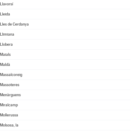
Llavorsí
Lleida
Lles de Cerdanya
Llimiana
Llobera
Maials
Maldà
Massalcoreig
Massoteres
Menàrguens
Miralcamp
Mollerussa
Molsosa, la