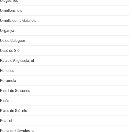
Oluges, les
Omellons, els
Omells de na Gaia, els
Organyà
Os de Balaguer
Ossó de Sió
Palau d'Anglesola, el
Penelles
Peramola
Pinell de Solsonès
Pinós
Plans de Sió, els
Poal, el
Pobla de Cérvoles, la