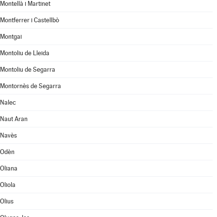
Montellà i Martinet
Montferrer i Castellbò
Montgai
Montoliu de Lleida
Montoliu de Segarra
Montornès de Segarra
Nalec
Naut Aran
Navès
Odèn
Oliana
Oliola
Olius