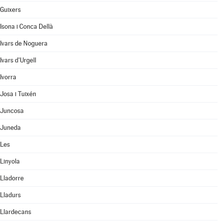
Guixers
Isona i Conca Dellà
Ivars de Noguera
Ivars d'Urgell
Ivorra
Josa i Tuixén
Juncosa
Juneda
Les
Linyola
Lladorre
Lladurs
Llardecans