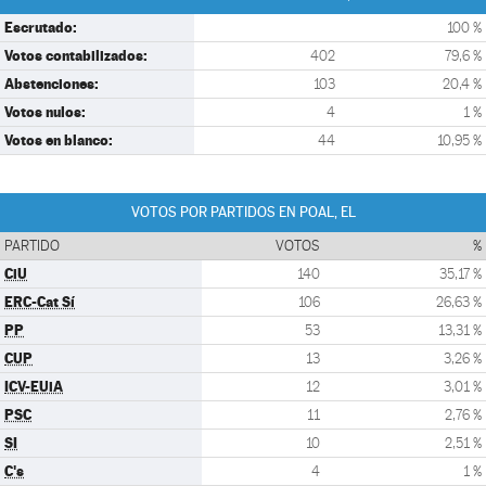
Escrutado:
100 %
Votos contabilizados:
402
79,6 %
Abstenciones:
103
20,4 %
Votos nulos:
4
1 %
Votos en blanco:
44
10,95 %
VOTOS POR PARTIDOS EN POAL, EL
PARTIDO
VOTOS
%
CiU
140
35,17 %
ERC-Cat Sí
106
26,63 %
PP
53
13,31 %
CUP
13
3,26 %
ICV-EUiA
12
3,01 %
PSC
11
2,76 %
SI
10
2,51 %
C's
4
1 %