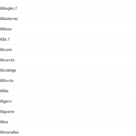
Albagés, l'
Albatàrrec
Albesa
Albi, l'
Alcanó
Alcarràs
Alcoletge
Alfarràs
Alfés
Algerri
Alguaire
Alins
Almacelles