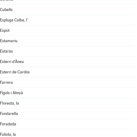
Cubells
Espluga Calba, l'
Espot
Estamariu
Estaràs
Esterri d'Àneu
Esterri de Cardós
Farrera
Fígols i Alinyà
Floresta, la
Fondarella
Foradada
Fuliola, la