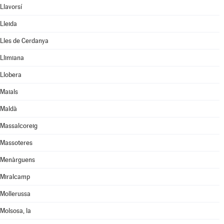
Llavorsí
Lleida
Lles de Cerdanya
Llimiana
Llobera
Maials
Maldà
Massalcoreig
Massoteres
Menàrguens
Miralcamp
Mollerussa
Molsosa, la