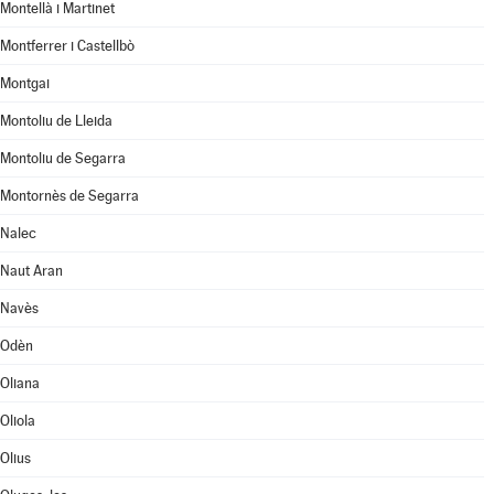
Montellà i Martinet
Montferrer i Castellbò
Montgai
Montoliu de Lleida
Montoliu de Segarra
Montornès de Segarra
Nalec
Naut Aran
Navès
Odèn
Oliana
Oliola
Olius