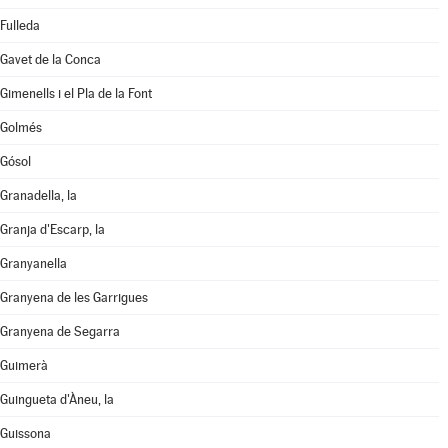
Fulleda
Gavet de la Conca
Gimenells i el Pla de la Font
Golmés
Gósol
Granadella, la
Granja d'Escarp, la
Granyanella
Granyena de les Garrigues
Granyena de Segarra
Guimerà
Guingueta d'Àneu, la
Guissona