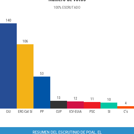
100
%
ESCRUTADO
140
106
53
13
12
11
10
4
CiU
ERC-Cat Sí
PP
CUP
ICV-EUiA
PSC
SI
C's
RESUMEN DEL ESCRUTINIO DE POAL, EL