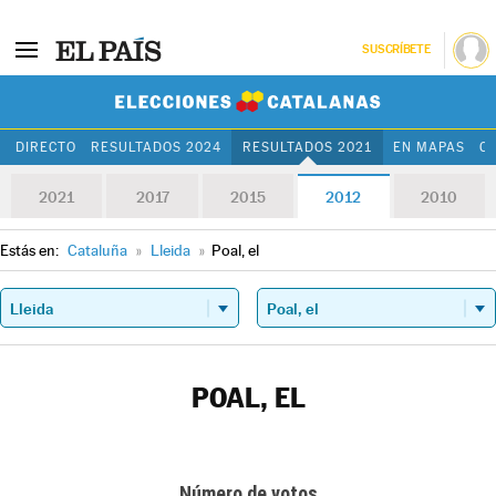
SUSCRÍBETE
Elecciones Cat
DIRECTO
RESULTADOS 2024
RESULTADOS 2021
EN MAPAS
C
2021
2017
2015
2012
2010
Estás en:
Cataluña
»
Lleida
»
Poal, el
POAL, EL
Número de votos