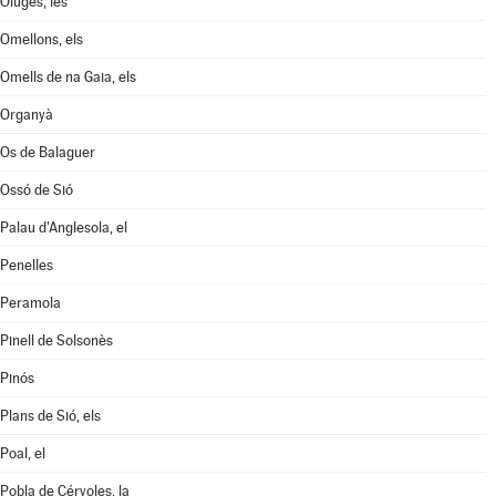
Oluges, les
Omellons, els
Omells de na Gaia, els
Organyà
Os de Balaguer
Ossó de Sió
Palau d'Anglesola, el
Penelles
Peramola
Pinell de Solsonès
Pinós
Plans de Sió, els
Poal, el
Pobla de Cérvoles, la