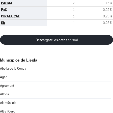
PACMA
2
0,5 %
PxC
1
0,25 %
PIRATA.CAT
1
0,25 %
Eb
1
0,25 %
Descárgate los datos en xml
Municipios de Lleida
Abella de la Conca
Àger
Agramunt
Aitona
Alamús, els
Alàs i Cerc