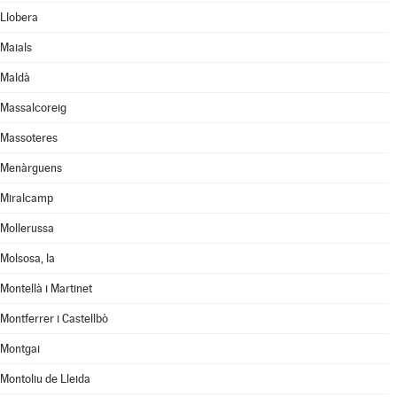
Llobera
Maials
Maldà
Massalcoreig
Massoteres
Menàrguens
Miralcamp
Mollerussa
Molsosa, la
Montellà i Martinet
Montferrer i Castellbò
Montgai
Montoliu de Lleida