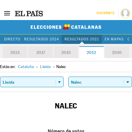
SUSCRÍBETE
Elecciones Cat
DIRECTO
RESULTADOS 2024
RESULTADOS 2021
EN MAPAS
C
2021
2017
2015
2012
2010
Estás en:
Cataluña
»
Lleida
»
Nalec
NALEC
Número de votos