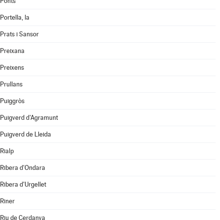
Ponts
Portella, la
Prats i Sansor
Preixana
Preixens
Prullans
Puiggròs
Puigverd d'Agramunt
Puigverd de Lleida
Rialp
Ribera d'Ondara
Ribera d'Urgellet
Riner
Riu de Cerdanya