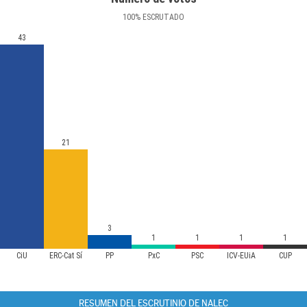
100
%
ESCRUTADO
43
21
3
1
1
1
1
CiU
ERC-Cat Sí
PP
PxC
PSC
ICV-EUiA
CUP
RESUMEN DEL ESCRUTINIO DE NALEC