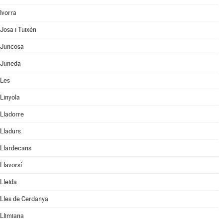
Ivorra
Josa i Tuixén
Juncosa
Juneda
Les
Linyola
Lladorre
Lladurs
Llardecans
Llavorsí
Lleida
Lles de Cerdanya
Llimiana