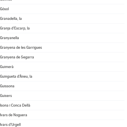
Gósol
Granadella, la
Granja d'Escarp, la
Granyanella
Granyena de les Garrigues
Granyena de Segarra
Guimerà
Guingueta d'Àneu, la
Guissona
Guixers
Isona i Conca Dellà
Ivars de Noguera
Ivars d'Urgell