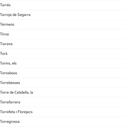
Tarrés
Tarroja de Segarra
Térmens
Tírvia
Tiurana
Torà
Torms, els
Tornabous
Torrebesses
Torre de Cabdella, la
Torrefarrera
Torrefeta i Florejacs
Torregrossa