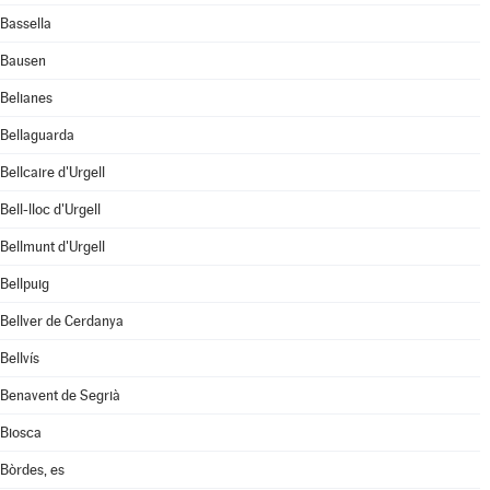
Bassella
Bausen
Belianes
Bellaguarda
Bellcaire d'Urgell
Bell-lloc d'Urgell
Bellmunt d'Urgell
Bellpuig
Bellver de Cerdanya
Bellvís
Benavent de Segrià
Biosca
Bòrdes, es