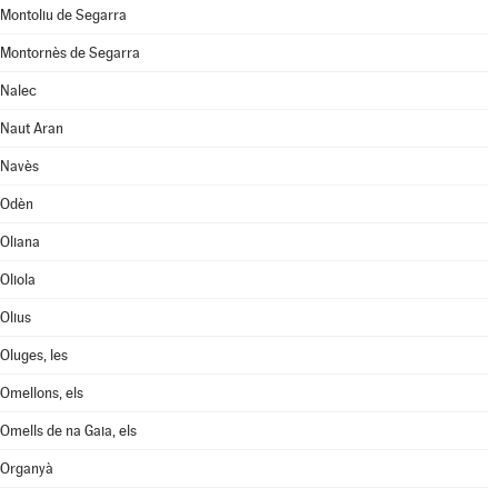
Montoliu de Segarra
Montornès de Segarra
Nalec
Naut Aran
Navès
Odèn
Oliana
Oliola
Olius
Oluges, les
Omellons, els
Omells de na Gaia, els
Organyà