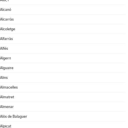
Alcanó
Alcarràs
Alcoletge
Alfarràs
Alfés
Algerri
Alguaire
Alins
Almacelles
Almatret
Almenar
Alòs de Balaguer
Alpicat