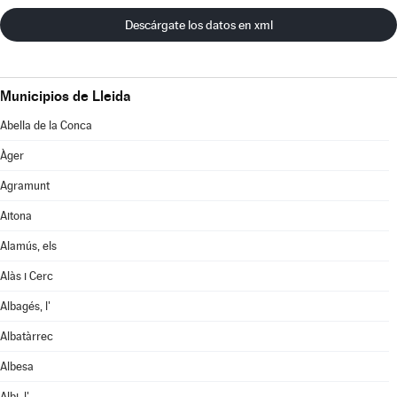
Descárgate los datos en xml
Municipios de Lleida
Abella de la Conca
Àger
Agramunt
Aitona
Alamús, els
Alàs i Cerc
Albagés, l'
Albatàrrec
Albesa
Albi, l'