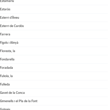
Estamariu
Estaràs
Esterri d'Àneu
Esterri de Cardós
Farrera
Fígols i Alinyà
Floresta, la
Fondarella
Foradada
Fuliola, la
Fulleda
Gavet de la Conca
Gimenells i el Pla de la Font
Golmés