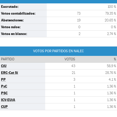
Escrutado:
100 %
Votos contabilizados:
73
79,35 %
Abstenciones:
19
20,65 %
Votos nulos:
0
0 %
Votos en blanco:
2
2,74 %
VOTOS POR PARTIDOS EN NALEC
PARTIDO
VOTOS
%
CiU
43
58,9 %
ERC-Cat Sí
21
28,76 %
PP
3
4,1 %
PxC
1
1,36 %
PSC
1
1,36 %
ICV-EUiA
1
1,36 %
CUP
1
1,36 %