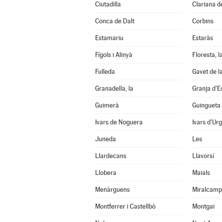
Ciutadilla
Clariana d
Conca de Dalt
Corbins
Estamariu
Estaràs
Fígols i Alinyà
Floresta, l
Fulleda
Gavet de l
Granadella, la
Granja d'E
Guimerà
Guingueta 
Ivars de Noguera
Ivars d'Urg
Juneda
Les
Llardecans
Llavorsí
Llobera
Maials
Menàrguens
Miralcamp
Montferrer i Castellbò
Montgai