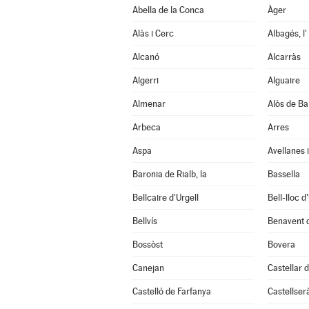
Abella de la Conca
Àger
Alàs i Cerc
Albagés, l'
Alcanó
Alcarràs
Algerri
Alguaire
Almenar
Alòs de Ba
Arbeca
Arres
Aspa
Avellanes i
Baronia de Rialb, la
Bassella
Bellcaire d'Urgell
Bell-lloc d
Bellvís
Benavent 
Bossòst
Bovera
Canejan
Castellar d
Castelló de Farfanya
Castellser