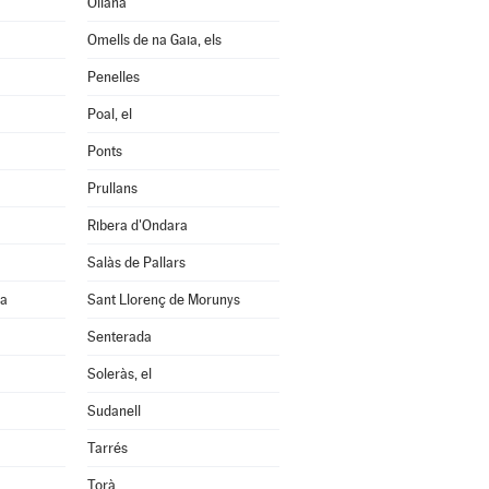
Oliana
Omells de na Gaia, els
Penelles
Poal, el
Ponts
Prullans
Ribera d'Ondara
Salàs de Pallars
na
Sant Llorenç de Morunys
Senterada
Soleràs, el
Sudanell
Tarrés
Torà