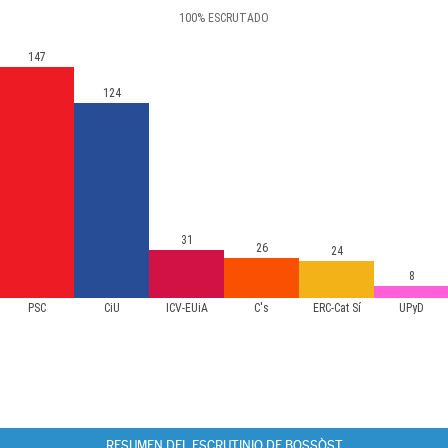
100
%
ESCRUTADO
147
124
31
26
24
8
PSC
CiU
ICV-EUiA
C's
ERC-Cat Sí
UPyD
RESUMEN DEL ESCRUTINIO DE BOSSÒST