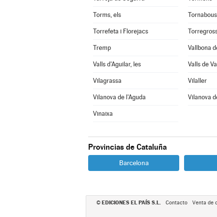
Torms, els
Tornabous
Torrefeta i Florejacs
Torregros
Tremp
Vallbona d
Valls d'Aguilar, les
Valls de Val
Vilagrassa
Vilaller
Vilanova de l'Aguda
Vilanova d
Vinaixa
Provincias de Cataluña
Barcelona
EDICIONES EL PAÍS S.L.
©
Contacto
Venta de 