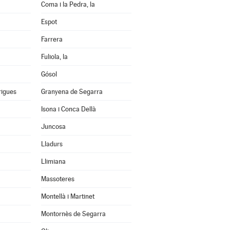
Coma i la Pedra, la
Espot
Farrera
Fuliola, la
Gósol
rigues
Granyena de Segarra
Isona i Conca Dellà
Juncosa
Lladurs
Llimiana
Massoteres
Montellà i Martinet
Montornès de Segarra