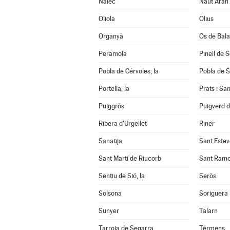
Nalec
Naut Aran
Oliola
Olius
Organyà
Os de Bal
Peramola
Pinell de 
Pobla de Cérvoles, la
Pobla de S
Portella, la
Prats i Sa
Puiggròs
Puigverd 
Ribera d'Urgellet
Riner
Sanaüja
Sant Estev
Sant Martí de Riucorb
Sant Ram
Sentiu de Sió, la
Seròs
Solsona
Soriguera
Sunyer
Talarn
Tarroja de Segarra
Térmens