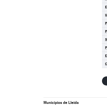
E
P
S
P
E
Municipios de Lleida