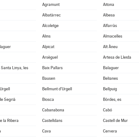
Agramunt
Aitona
Albatàrrec
Albesa
Alcoletge
Alfarràs
Alins
Almacelles
laguer
Alpicat
Alt Àneu
Arsèguel
Artesa de Lleida
 Santa Linya, les
Baix Pallars
Balaguer
Bausen
Belianes
'Urgell
Bellmunt d'Urgell
Bellpuig
de Segrià
Biosca
Bòrdes, es
Cabanabona
Cabó
e la Ribera
Castelldans
Castell de Mur
à
Cava
Cervera