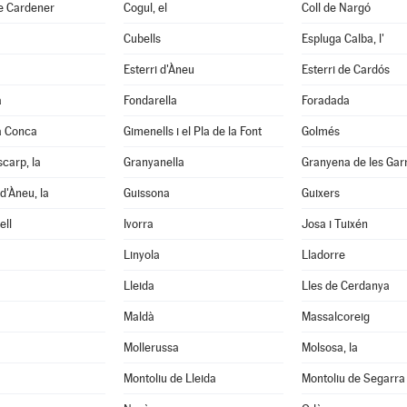
e Cardener
Cogul, el
Coll de Nargó
Cubells
Espluga Calba, l'
Esterri d'Àneu
Esterri de Cardós
a
Fondarella
Foradada
a Conca
Gimenells i el Pla de la Font
Golmés
scarp, la
Granyanella
Granyena de les Gar
d'Àneu, la
Guissona
Guixers
ell
Ivorra
Josa i Tuixén
Linyola
Lladorre
Lleida
Lles de Cerdanya
Maldà
Massalcoreig
Mollerussa
Molsosa, la
Montoliu de Lleida
Montoliu de Segarra