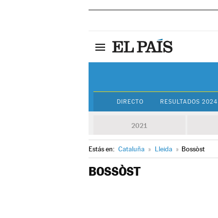
DIRECTO
RESULTADOS 2024
2021
Estás en:
Cataluña
»
Lleida
»
Bossòst
BOSSÒST