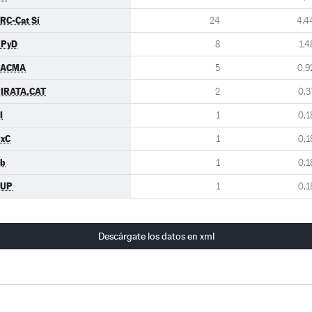
RC-Cat Sí
24
4,4
UPyD
8
1,4
PACMA
5
0,9
IRATA.CAT
2
0,3
I
1
0,1
xC
1
0,1
b
1
0,1
CUP
1
0,1
Descárgate los datos en xml