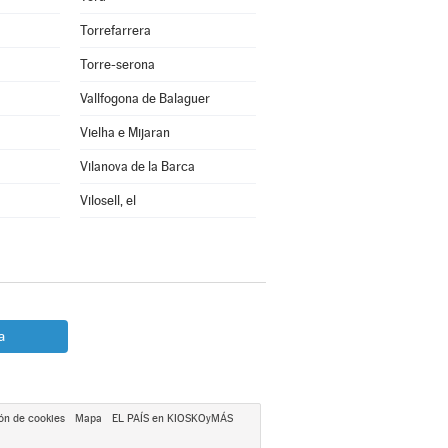
Torrefarrera
Torre-serona
Vallfogona de Balaguer
Vielha e Mijaran
Vilanova de la Barca
Vilosell, el
a
ón de cookies
Mapa
EL PAÍS en KIOSKOyMÁS