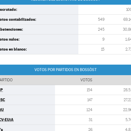
scrutado:
10
otos contabilizados:
549
69,1
bstenciones:
245
30,8
otos nulos:
9
1,6
otos en blanco:
15
2,7
VOTOS POR PARTIDOS EN BOSSÒST
ARTIDO
VOTOS
PP
154
28,5
PSC
147
27,2
iU
124
22,9
CV-EUiA
31
5,7
's
26
4,8