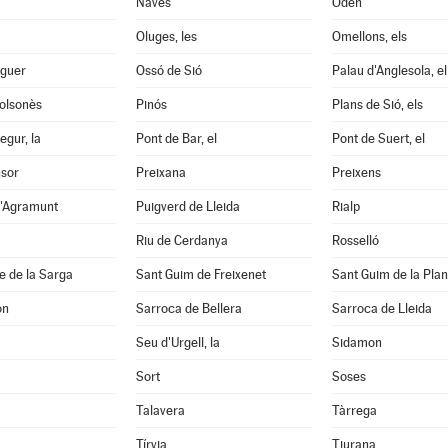
Navès
Odèn
Oluges, les
Omellons, els
aguer
Ossó de Sió
Palau d'Anglesola, el
Solsonès
Pinós
Plans de Sió, els
egur, la
Pont de Bar, el
Pont de Suert, el
nsor
Preixana
Preixens
d'Agramunt
Puigverd de Lleida
Rialp
Riu de Cerdanya
Rosselló
e de la Sarga
Sant Guim de Freixenet
Sant Guim de la Pla
on
Sarroca de Bellera
Sarroca de Lleida
Seu d'Urgell, la
Sidamon
Sort
Soses
Talavera
Tàrrega
Tírvia
Tiurana