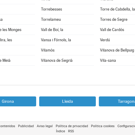
Torrebesses
Torre de Cabdella, la
sa
Torrelameu
Torres de Segre
e les Monges
Vall de Boí, la
Vall de Cardós
ira, les
Vansa i Fórnols, la
Verdú
Vilamòs
Vilanova de Bellpuig
e Meià
Vilanova de Segrià
Vila-sana
Girona
Lleida
Tarragon
contenidos
Publicidad
Aviso legal
Política de privacidad
Política cookies
Configuraci
Índice
RSS