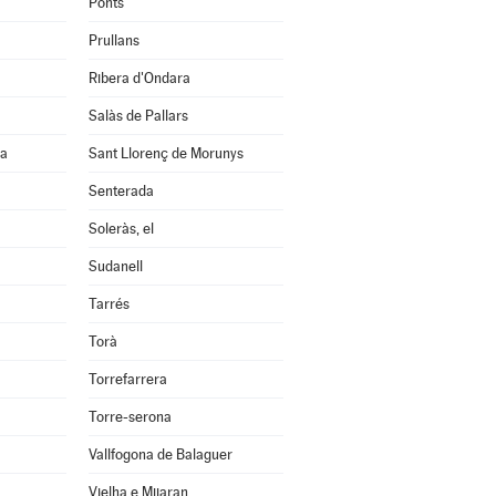
Ponts
Prullans
Ribera d'Ondara
Salàs de Pallars
na
Sant Llorenç de Morunys
Senterada
Soleràs, el
Sudanell
Tarrés
Torà
Torrefarrera
Torre-serona
Vallfogona de Balaguer
Vielha e Mijaran