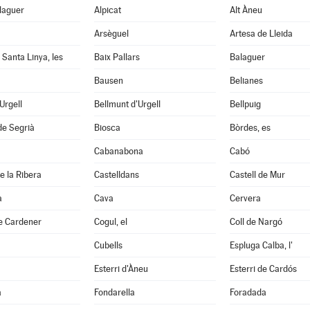
laguer
Alpicat
Alt Àneu
Arsèguel
Artesa de Lleida
 Santa Linya, les
Baix Pallars
Balaguer
Bausen
Belianes
'Urgell
Bellmunt d'Urgell
Bellpuig
de Segrià
Biosca
Bòrdes, es
Cabanabona
Cabó
e la Ribera
Castelldans
Castell de Mur
à
Cava
Cervera
e Cardener
Cogul, el
Coll de Nargó
Cubells
Espluga Calba, l'
Esterri d'Àneu
Esterri de Cardós
a
Fondarella
Foradada