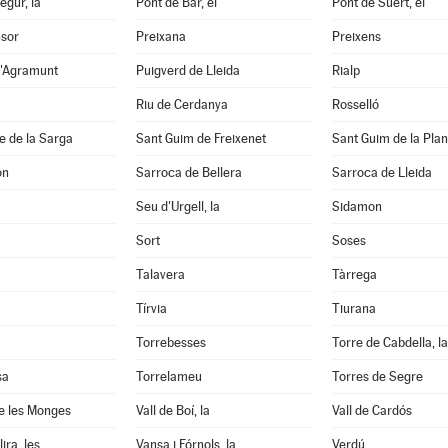
egur, la
Pont de Bar, el
Pont de Suert, el
nsor
Preixana
Preixens
d'Agramunt
Puigverd de Lleida
Rialp
Riu de Cerdanya
Rosselló
e de la Sarga
Sant Guim de Freixenet
Sant Guim de la Pla
on
Sarroca de Bellera
Sarroca de Lleida
Seu d'Urgell, la
Sidamon
Sort
Soses
Talavera
Tàrrega
Tírvia
Tiurana
Torrebesses
Torre de Cabdella, la
sa
Torrelameu
Torres de Segre
e les Monges
Vall de Boí, la
Vall de Cardós
ira, les
Vansa i Fórnols, la
Verdú