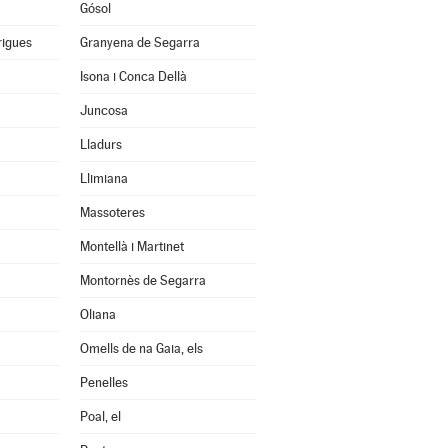
Gósol
rigues
Granyena de Segarra
Isona i Conca Dellà
Juncosa
Lladurs
Llimiana
Massoteres
Montellà i Martinet
Montornès de Segarra
Oliana
Omells de na Gaia, els
Penelles
Poal, el