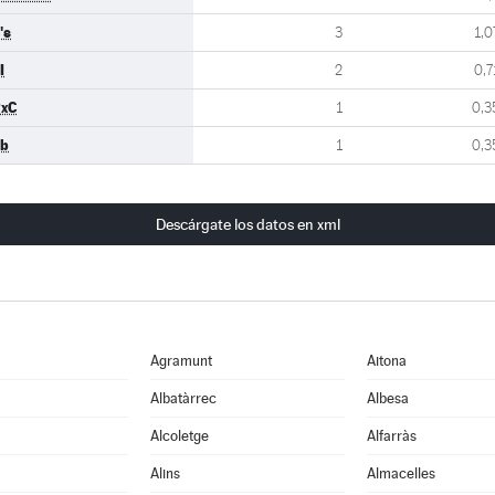
's
3
1,0
I
2
0,7
xC
1
0,3
b
1
0,3
Descárgate los datos en xml
Agramunt
Aitona
Albatàrrec
Albesa
Alcoletge
Alfarràs
Alins
Almacelles