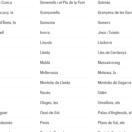
a Conca
Gimenells i el Pla de la Font
Golmés
scarp, la
Granyanella
Granyena de les Gar
d'Àneu, la
Guissona
Guixers
ell
Ivorra
Josa i Tuixén
Linyola
Lladorre
Lleida
Lles de Cerdanya
Maldà
Massalcoreig
Mollerussa
Molsosa, la
Montoliu de Lleida
Montoliu de Segarra
Navès
Odèn
Oluges, les
Omellons, els
aguer
Ossó de Sió
Palau d'Anglesola, el
Solsonès
Pinós
Plans de Sió, els