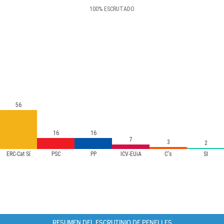
100
%
ESCRUTADO
56
16
16
7
3
2
ERC-Cat Sí
PSC
PP
ICV-EUiA
C's
SI
RESUMEN DEL ESCRUTINIO DE PENELLES