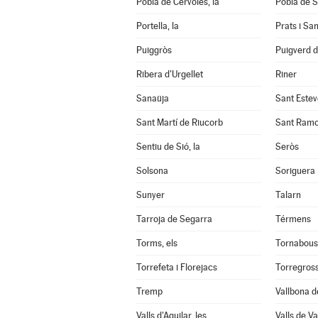
Pobla de Cérvoles, la
Pobla de S
Portella, la
Prats i Sa
Puiggròs
Puigverd 
Ribera d'Urgellet
Riner
Sanaüja
Sant Estev
Sant Martí de Riucorb
Sant Ram
Sentiu de Sió, la
Seròs
Solsona
Soriguera
Sunyer
Talarn
Tarroja de Segarra
Térmens
Torms, els
Tornabous
Torrefeta i Florejacs
Torregros
Tremp
Vallbona d
Valls d'Aguilar, les
Valls de Val