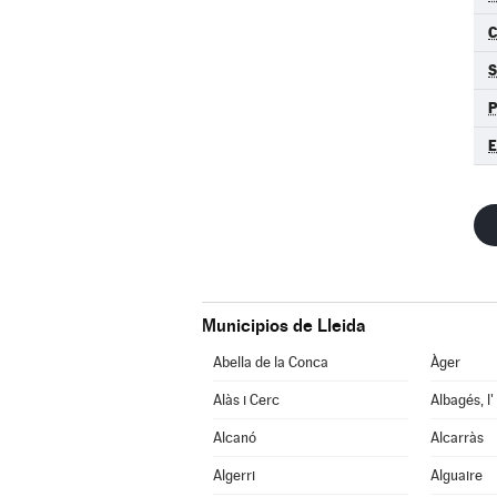
C
S
P
E
Municipios de Lleida
Abella de la Conca
Àger
Alàs i Cerc
Albagés, l'
Alcanó
Alcarràs
Algerri
Alguaire