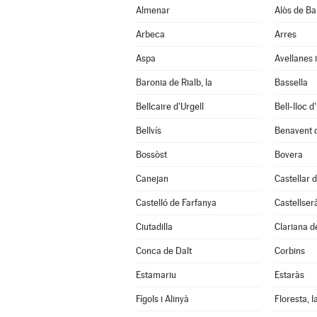
Almenar
Alòs de Ba
Arbeca
Arres
Aspa
Avellanes i
Baronia de Rialb, la
Bassella
Bellcaire d'Urgell
Bell-lloc d
Bellvís
Benavent 
Bossòst
Bovera
Canejan
Castellar d
Castelló de Farfanya
Castellser
Ciutadilla
Clariana d
Conca de Dalt
Corbins
Estamariu
Estaràs
Fígols i Alinyà
Floresta, l