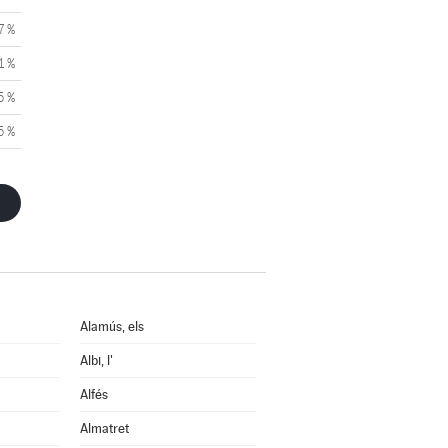
7 %
1 %
5 %
5 %
Alamús, els
Albi, l'
Alfés
Almatret