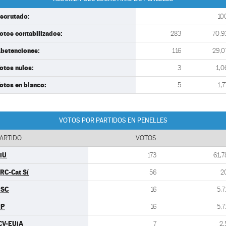
scrutado:
10
otos contabilizados:
283
70,9
bstenciones:
116
29,0
otos nulos:
3
1,0
otos en blanco:
5
1,7
VOTOS POR PARTIDOS EN PENELLES
ARTIDO
VOTOS
iU
173
61,7
RC-Cat Sí
56
2
PSC
16
5,7
PP
16
5,7
CV-EUiA
7
2,