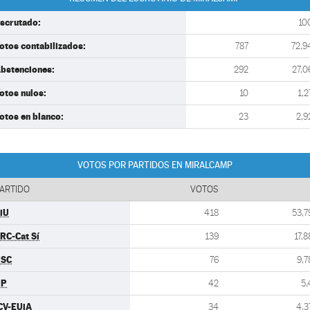
scrutado:
10
otos contabilizados:
787
72,9
bstenciones:
292
27,0
otos nulos:
10
1,2
otos en blanco:
23
2,9
VOTOS POR PARTIDOS EN MIRALCAMP
ARTIDO
VOTOS
iU
418
53,7
RC-Cat Sí
139
17,8
PSC
76
9,7
PP
42
5,
CV-EUiA
34
4,3