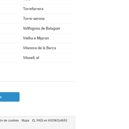
Torrefarrera
Torre-serona
Vallfogona de Balaguer
Vielha e Mijaran
Vilanova de la Barca
Vilosell, el
a
ón de cookies
Mapa
EL PAÍS en KIOSKOyMÁS