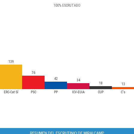
100
%
ESCRUTADO
139
76
42
34
18
13
ERC-Cat Sí
PSC
PP
ICV-EUiA
CUP
C's
RESUMEN DEL ESCRUTINIO DE MIRALCAMP