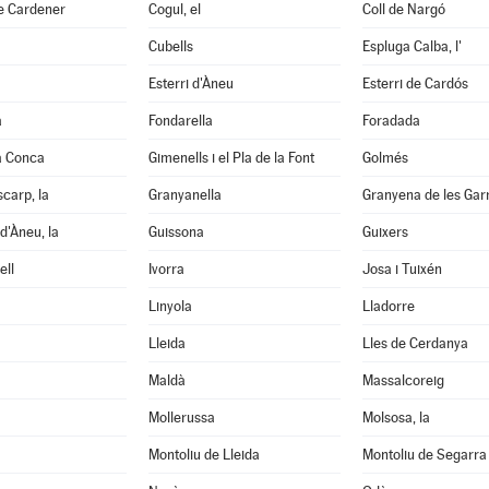
e Cardener
Cogul, el
Coll de Nargó
Cubells
Espluga Calba, l'
Esterri d'Àneu
Esterri de Cardós
a
Fondarella
Foradada
a Conca
Gimenells i el Pla de la Font
Golmés
scarp, la
Granyanella
Granyena de les Gar
d'Àneu, la
Guissona
Guixers
ell
Ivorra
Josa i Tuixén
Linyola
Lladorre
Lleida
Lles de Cerdanya
Maldà
Massalcoreig
Mollerussa
Molsosa, la
Montoliu de Lleida
Montoliu de Segarra