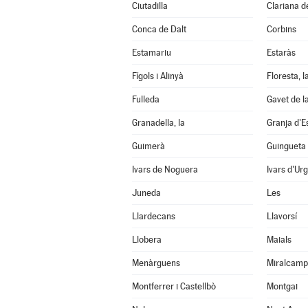
Ciutadilla
Clariana d
Conca de Dalt
Corbins
Estamariu
Estaràs
Fígols i Alinyà
Floresta, l
Fulleda
Gavet de l
Granadella, la
Granja d'E
Guimerà
Guingueta 
Ivars de Noguera
Ivars d'Urg
Juneda
Les
Llardecans
Llavorsí
Llobera
Maials
Menàrguens
Miralcamp
Montferrer i Castellbò
Montgai