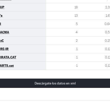
CUP
18
2,3
's
13
1,6
I
5
0,6
PACMA
4
0,5
xC
2
0,2
RE-IR
1
0,1
IRATA.CAT
1
0,1
ARTS.cat
1
0,1
Descárgate los datos en xml