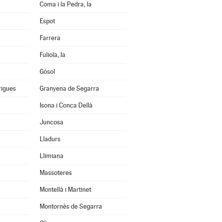
Coma i la Pedra, la
Espot
Farrera
Fuliola, la
Gósol
rigues
Granyena de Segarra
Isona i Conca Dellà
Juncosa
Lladurs
Llimiana
Massoteres
Montellà i Martinet
Montornès de Segarra