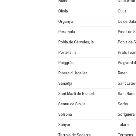
Nalec
Naut Aran
Oliola
Olius
Organyà
Os de Bal
Peramola
Pinell de 
Pobla de Cérvoles, la
Pobla de S
Portella, la
Prats i Sa
Puiggròs
Puigverd 
Ribera d'Urgellet
Riner
Sanaüja
Sant Estev
Sant Martí de Riucorb
Sant Ram
Sentiu de Sió, la
Seròs
Solsona
Soriguera
Sunyer
Talarn
Tarroja de Segarra
Térmens