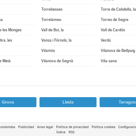
Torrebesses
Torre de Cabdella, la
sa
Torrelameu
Torres de Segre
e les Monges
Vall de Boí, la
Vall de Cardós
ira, les
Vansa i Fórnols, la
Verdú
Vilamòs
Vilanova de Bellpuig
e Meià
Vilanova de Segrià
Vila-sana
Girona
Lleida
Tarragon
contenidos
Publicidad
Aviso legal
Política de privacidad
Política cookies
Configuraci
Índice
RSS