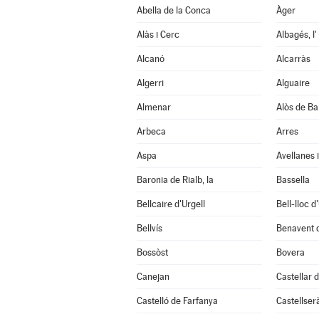
Abella de la Conca
Àger
Alàs i Cerc
Albagés, l'
Alcanó
Alcarràs
Algerri
Alguaire
Almenar
Alòs de Ba
Arbeca
Arres
Aspa
Avellanes i
Baronia de Rialb, la
Bassella
Bellcaire d'Urgell
Bell-lloc d
Bellvís
Benavent 
Bossòst
Bovera
Canejan
Castellar d
Castelló de Farfanya
Castellser