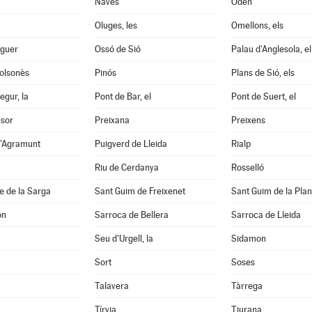
Navès
Odèn
Oluges, les
Omellons, els
aguer
Ossó de Sió
Palau d'Anglesola, el
Solsonès
Pinós
Plans de Sió, els
egur, la
Pont de Bar, el
Pont de Suert, el
nsor
Preixana
Preixens
d'Agramunt
Puigverd de Lleida
Rialp
Riu de Cerdanya
Rosselló
e de la Sarga
Sant Guim de Freixenet
Sant Guim de la Pla
on
Sarroca de Bellera
Sarroca de Lleida
Seu d'Urgell, la
Sidamon
Sort
Soses
Talavera
Tàrrega
Tírvia
Tiurana