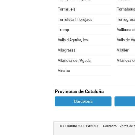
Torms, els
Tornabous
Torrefeta i Florejacs
Torregros
Tremp
Vallbona d
Valls d'Aguilar, les
Valls de Val
Vilagrassa
Vilaller
Vilanova de l'Aguda
Vilanova d
Vinaixa
Provincias de Cataluña
Barcelona
EDICIONES EL PAÍS S.L.
©
Contacto
Venta de 