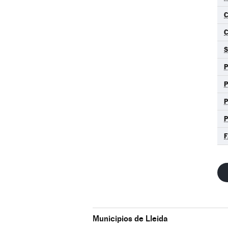
C
S
P
P
P
F
Municipios de Lleida