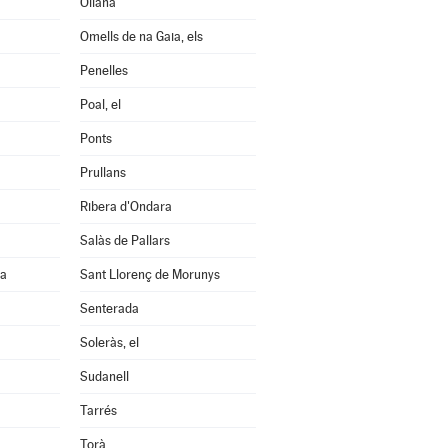
Oliana
Omells de na Gaia, els
Penelles
Poal, el
Ponts
Prullans
Ribera d'Ondara
Salàs de Pallars
na
Sant Llorenç de Morunys
Senterada
Soleràs, el
Sudanell
Tarrés
Torà