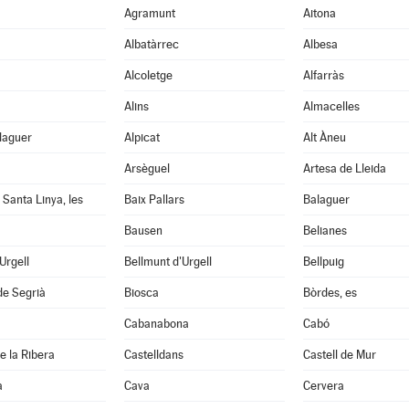
Agramunt
Aitona
Albatàrrec
Albesa
Alcoletge
Alfarràs
Alins
Almacelles
laguer
Alpicat
Alt Àneu
Arsèguel
Artesa de Lleida
 Santa Linya, les
Baix Pallars
Balaguer
Bausen
Belianes
'Urgell
Bellmunt d'Urgell
Bellpuig
de Segrià
Biosca
Bòrdes, es
Cabanabona
Cabó
e la Ribera
Castelldans
Castell de Mur
à
Cava
Cervera