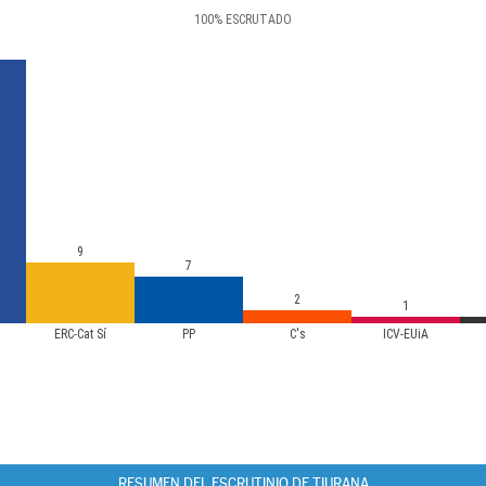
100
%
ESCRUTADO
9
7
2
1
ERC-Cat Sí
PP
C's
ICV-EUiA
RESUMEN DEL ESCRUTINIO DE TIURANA