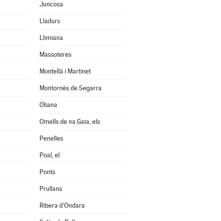
Juncosa
Lladurs
Llimiana
Massoteres
Montellà i Martinet
Montornès de Segarra
Oliana
Omells de na Gaia, els
Penelles
Poal, el
Ponts
Prullans
Ribera d'Ondara