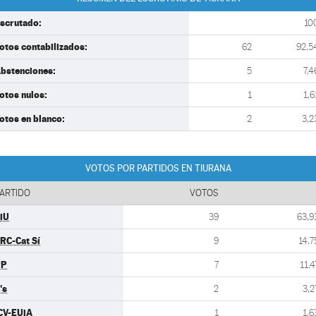
scrutado:
10
otos contabilizados:
62
92,5
bstenciones:
5
7,4
otos nulos:
1
1,6
otos en blanco:
2
3,2
VOTOS POR PARTIDOS EN TIURANA
ARTIDO
VOTOS
iU
39
63,9
RC-Cat Sí
9
14,7
PP
7
11,4
's
2
3,2
CV-EUiA
1
1,6