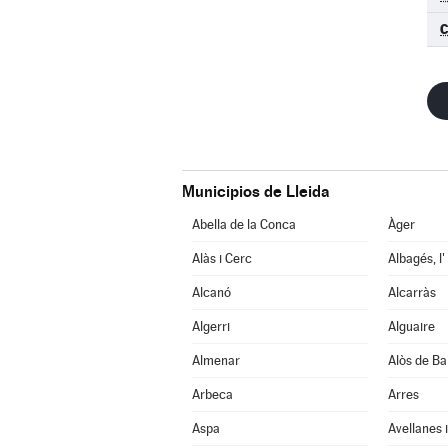
Municipios de Lleida
Abella de la Conca
Àger
Alàs i Cerc
Albagés, l'
Alcanó
Alcarràs
Algerri
Alguaire
Almenar
Alòs de Ba
Arbeca
Arres
Aspa
Avellanes i