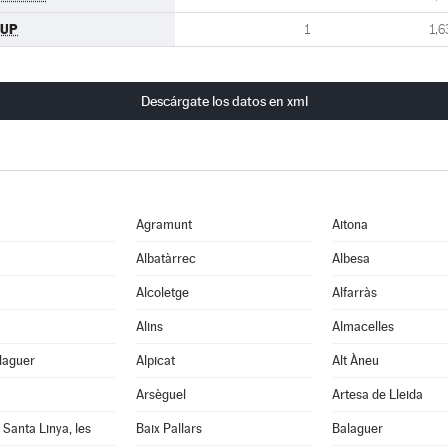
CUP
1
1,6
Descárgate los datos en xml
Agramunt
Aitona
Albatàrrec
Albesa
Alcoletge
Alfarràs
Alins
Almacelles
laguer
Alpicat
Alt Àneu
Arsèguel
Artesa de Lleida
 Santa Linya, les
Baix Pallars
Balaguer