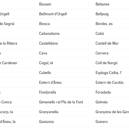
Bausen
Belianes
'Urgell
Bellmunt d'Urgell
Bellpuig
de Segrià
Biosca
Bòrdes, es
Cabanabona
Cabó
e la Ribera
Castelldans
Castell de Mur
à
Cava
Cervera
e Cardener
Cogul, el
Coll de Nargó
Cubells
Espluga Calba, l'
Esterri d'Àneu
Esterri de Cardós
a
Fondarella
Foradada
a Conca
Gimenells i el Pla de la Font
Golmés
scarp, la
Granyanella
Granyena de les Gar
d'Àneu, la
Guissona
Guixers