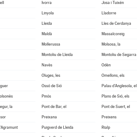
ell
Ivorra
Josa i Tuixén
Linyola
Lladorre
Lleida
Lles de Cerdanya
Maldà
Massalcoreig
Mollerussa
Molsosa, la
Montoliu de Lleida
Montoliu de Segarra
Navès
Odèn
Oluges, les
Omellons, els
aguer
Ossó de Sió
Palau d'Anglesola, el
Solsonès
Pinós
Plans de Sió, els
egur, la
Pont de Bar, el
Pont de Suert, el
nsor
Preixana
Preixens
d'Agramunt
Puigverd de Lleida
Rialp