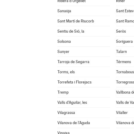
Ribera d'Urgellet
Riner
Sanaüja
Sant Estev
Sant Martí de Riucorb
Sant Ram
Sentiu de Sió, la
Seròs
Solsona
Soriguera
Sunyer
Talarn
Tarroja de Segarra
Térmens
Torms, els
Tornabous
Torrefeta i Florejacs
Torregros
Tremp
Vallbona d
Valls d'Aguilar, les
Valls de Val
Vilagrassa
Vilaller
Vilanova de l'Aguda
Vilanova d
Vinaixa