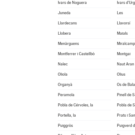
Ivars de Noguera
Ivars d'Urg
Juneda
Les
Llardecans
Llavorsí
Llobera
Maials
Menàrguens
Miralcamp
Montferrer i Castellbò
Montgai
Nalec
Naut Aran
Oliola
Olius
Organyà
Os de Bal
Peramola
Pinell de 
Pobla de Cérvoles, la
Pobla de S
Portella, la
Prats i Sa
Puiggròs
Puigverd 