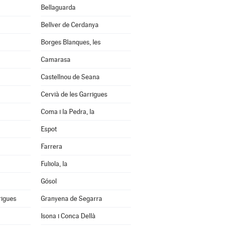
Bellaguarda
Bellver de Cerdanya
Borges Blanques, les
Camarasa
Castellnou de Seana
Cervià de les Garrigues
Coma i la Pedra, la
Espot
Farrera
Fuliola, la
Gósol
rigues
Granyena de Segarra
Isona i Conca Dellà