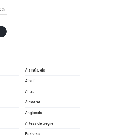
3 %
Alamús, els
Albi, l'
Alfés
Almatret
Anglesola
Artesa de Segre
Barbens