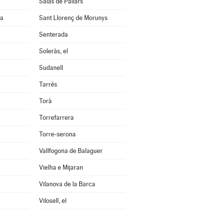
Salàs de Pallars
na
Sant Llorenç de Morunys
Senterada
Soleràs, el
Sudanell
Tarrés
Torà
Torrefarrera
Torre-serona
Vallfogona de Balaguer
Vielha e Mijaran
Vilanova de la Barca
Vilosell, el