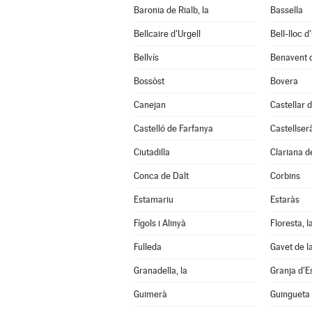
Baronia de Rialb, la
Bassella
Bellcaire d'Urgell
Bell-lloc d
Bellvís
Benavent 
Bossòst
Bovera
Canejan
Castellar d
Castelló de Farfanya
Castellser
Ciutadilla
Clariana d
Conca de Dalt
Corbins
Estamariu
Estaràs
Fígols i Alinyà
Floresta, l
Fulleda
Gavet de l
Granadella, la
Granja d'E
Guimerà
Guingueta 