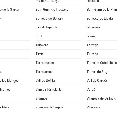
Riu de Cerdanya
Rosselló
e de la Sarga
Sant Guim de Freixenet
Sant Guim de la Pla
on
Sarroca de Bellera
Sarroca de Lleida
Seu d'Urgell, la
Sidamon
Sort
Soses
Talavera
Tàrrega
Tírvia
Tiurana
Torrebesses
Torre de Cabdella, la
sa
Torrelameu
Torres de Segre
e les Monges
Vall de Boí, la
Vall de Cardós
ira, les
Vansa i Fórnols, la
Verdú
Vilamòs
Vilanova de Bellpuig
e Meià
Vilanova de Segrià
Vila-sana