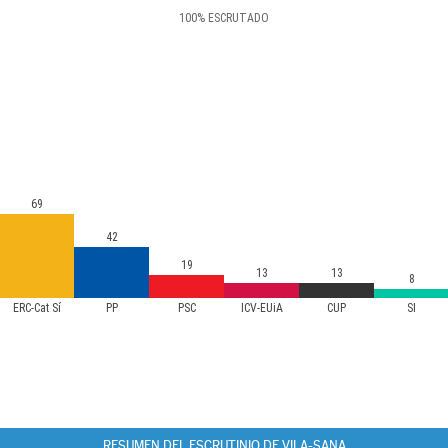
100
%
ESCRUTADO
69
42
19
13
13
8
ERC-Cat Sí
PP
PSC
ICV-EUiA
CUP
SI
RESUMEN DEL ESCRUTINIO DE VILA-SANA