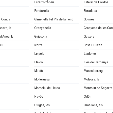
Esterri d'Àneu
Esterri de Cardós
a
Fondarella
Foradada
a Conca
Gimenells i el Pla de la Font
Golmés
scarp, la
Granyanella
Granyena de les Gar
d'Àneu, la
Guissona
Guixers
ell
Ivorra
Josa i Tuixén
Linyola
Lladorre
Lleida
Lles de Cerdanya
Maldà
Massalcoreig
Mollerussa
Molsosa, la
Montoliu de Lleida
Montoliu de Segarra
Navès
Odèn
Oluges, les
Omellons, els