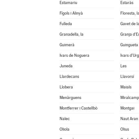
Estamariu
Estaràs
Fígols i Alinyà
Floresta, l
Fulleda
Gavet de l
Granadella, la
Granja d'E
Guimerà
Guingueta 
Ivars de Noguera
Ivars d'Urg
Juneda
Les
Llardecans
Llavorsí
Llobera
Maials
Menàrguens
Miralcamp
Montferrer i Castellbò
Montgai
Nalec
Naut Aran
Oliola
Olius