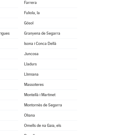
Farrera
Fuliola, la
Gósol
rigues
Granyena de Segarra
Isona i Conca Dellà
Juncosa
Lladurs
Llimiana
Massoteres
Montellà i Martinet
Montornès de Segarra
Oliana
Omells de na Gaia, els