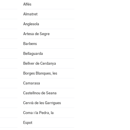
Alfés
Almatret
Anglesola
Artesa de Segre
Barbens
Bellaguarda
Bellver de Cerdanya
Borges Blanques, les
Camarasa
Castellnou de Seana
Cervià de les Garrigues
Coma i la Pedra, la
Espot