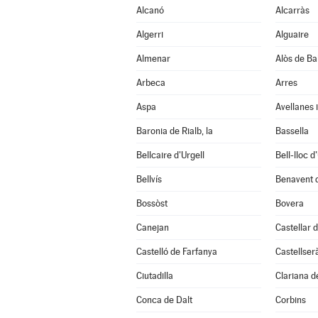
Alcanó
Alcarràs
Algerri
Alguaire
Almenar
Alòs de Ba
Arbeca
Arres
Aspa
Avellanes i
Baronia de Rialb, la
Bassella
Bellcaire d'Urgell
Bell-lloc d
Bellvís
Benavent 
Bossòst
Bovera
Canejan
Castellar d
Castelló de Farfanya
Castellser
Ciutadilla
Clariana d
Conca de Dalt
Corbins