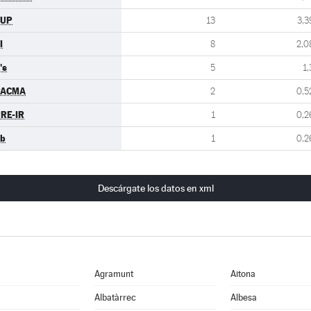
CUP
13
3,3
I
8
2,0
's
5
1,
PACMA
2
0,5
RE-IR
1
0,2
b
1
0,2
Descárgate los datos en xml
Agramunt
Aitona
Albatàrrec
Albesa