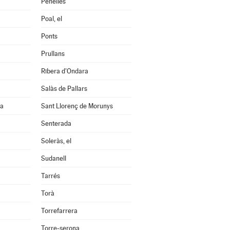
Penelles
Poal, el
Ponts
Prullans
Ribera d'Ondara
Salàs de Pallars
na
Sant Llorenç de Morunys
Senterada
Soleràs, el
Sudanell
Tarrés
Torà
Torrefarrera
Torre-serona