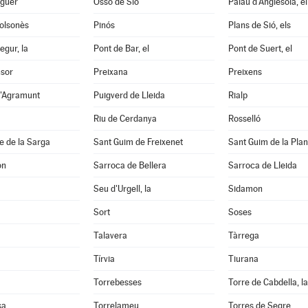
aguer
Ossó de Sió
Palau d'Anglesola, el
Solsonès
Pinós
Plans de Sió, els
egur, la
Pont de Bar, el
Pont de Suert, el
nsor
Preixana
Preixens
d'Agramunt
Puigverd de Lleida
Rialp
Riu de Cerdanya
Rosselló
e de la Sarga
Sant Guim de Freixenet
Sant Guim de la Pla
on
Sarroca de Bellera
Sarroca de Lleida
Seu d'Urgell, la
Sidamon
Sort
Soses
Talavera
Tàrrega
Tírvia
Tiurana
Torrebesses
Torre de Cabdella, la
sa
Torrelameu
Torres de Segre