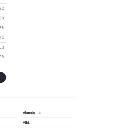
9 %
8 %
3 %
2 %
6 %
6 %
Alamús, els
Albi, l'