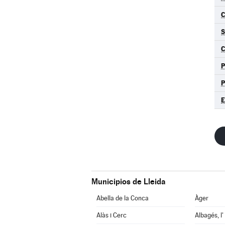
S
C
P
E
Municipios de Lleida
Abella de la Conca
Àger
Alàs i Cerc
Albagés, l'