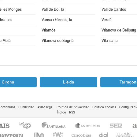
e les Monges
Vall de Boí, la
Vall de Cardós
ira, les
Vansa i Fórnols, la
Verdú
Vilamòs
Vilanova de Bellpuig
e Meià
Vilanova de Segrià
Vila-sana
Girona
Lleida
Tarragon
contenidos
Publicidad
Aviso legal
Política de privacidad
Política cookies
Configuraci
Índice
RSS