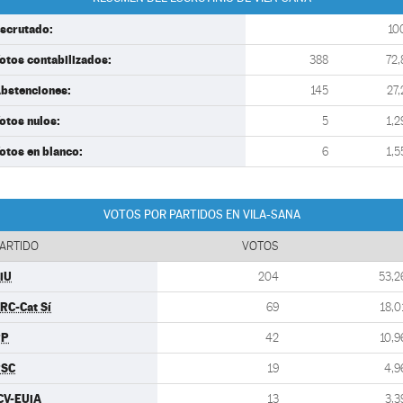
scrutado:
10
otos contabilizados:
388
72,
bstenciones:
145
27,
otos nulos:
5
1,2
otos en blanco:
6
1,5
VOTOS POR PARTIDOS EN VILA-SANA
ARTIDO
VOTOS
iU
204
53,2
RC-Cat Sí
69
18,0
PP
42
10,9
PSC
19
4,9
CV-EUiA
13
3,3