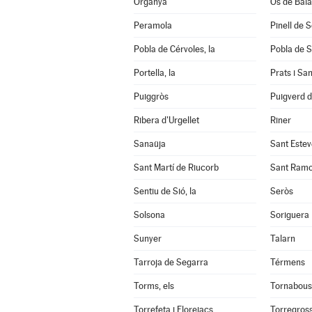
Organyà
Os de Bal
Peramola
Pinell de 
Pobla de Cérvoles, la
Pobla de S
Portella, la
Prats i Sa
Puiggròs
Puigverd 
Ribera d'Urgellet
Riner
Sanaüja
Sant Estev
Sant Martí de Riucorb
Sant Ram
Sentiu de Sió, la
Seròs
Solsona
Soriguera
Sunyer
Talarn
Tarroja de Segarra
Térmens
Torms, els
Tornabous
Torrefeta i Florejacs
Torregros