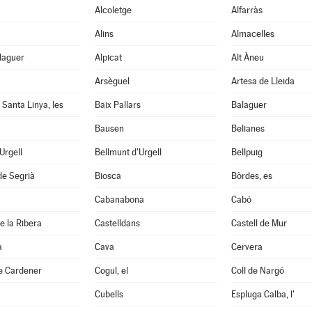
Alcoletge
Alfarràs
Alins
Almacelles
laguer
Alpicat
Alt Àneu
Arsèguel
Artesa de Lleida
 Santa Linya, les
Baix Pallars
Balaguer
Bausen
Belianes
'Urgell
Bellmunt d'Urgell
Bellpuig
de Segrià
Biosca
Bòrdes, es
Cabanabona
Cabó
e la Ribera
Castelldans
Castell de Mur
à
Cava
Cervera
e Cardener
Cogul, el
Coll de Nargó
Cubells
Espluga Calba, l'