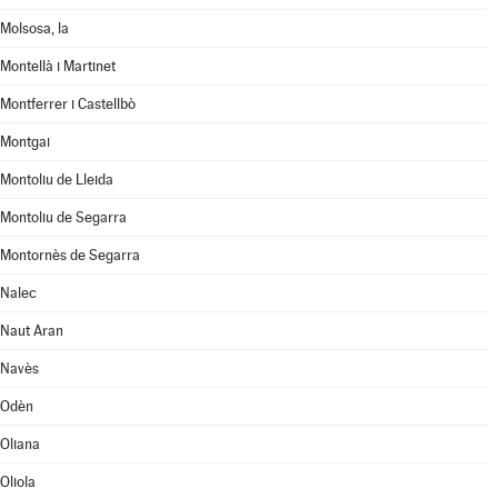
Molsosa, la
Montellà i Martinet
Montferrer i Castellbò
Montgai
Montoliu de Lleida
Montoliu de Segarra
Montornès de Segarra
Nalec
Naut Aran
Navès
Odèn
Oliana
Oliola