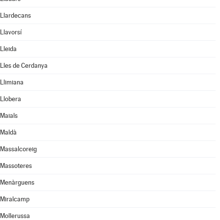
Llardecans
Llavorsí
Lleida
Lles de Cerdanya
Llimiana
Llobera
Maials
Maldà
Massalcoreig
Massoteres
Menàrguens
Miralcamp
Mollerussa