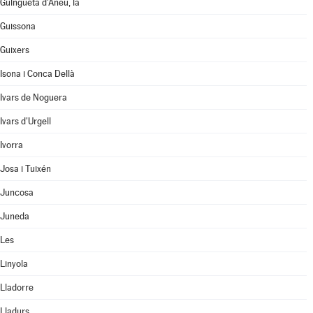
Guingueta d'Àneu, la
Guissona
Guixers
Isona i Conca Dellà
Ivars de Noguera
Ivars d'Urgell
Ivorra
Josa i Tuixén
Juncosa
Juneda
Les
Linyola
Lladorre
Lladurs