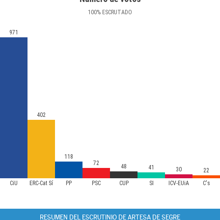
100
%
ESCRUTADO
971
402
118
72
48
41
30
22
CiU
ERC-Cat Sí
PP
PSC
CUP
SI
ICV-EUiA
C's
RESUMEN DEL ESCRUTINIO DE ARTESA DE SEGRE