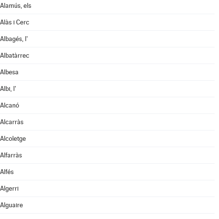
Alamús, els
Alàs i Cerc
Albagés, l'
Albatàrrec
Albesa
Albi, l'
Alcanó
Alcarràs
Alcoletge
Alfarràs
Alfés
Algerri
Alguaire