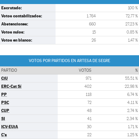
Escrutado:
100 %
Votos contabilizados:
1.764
72,77 %
Abstenciones:
660
27,23 %
Votos nulos:
15
0,85 %
Votos en blanco:
26
1,47 %
VOTOS POR PARTIDOS EN ARTESA DE SEGRE
PARTIDO
VOTOS
%
CiU
971
55,51 %
ERC-Cat Sí
402
22,98 %
PP
118
6,74 %
PSC
72
4,11 %
CUP
48
2,74 %
SI
41
2,34 %
ICV-EUiA
30
1,71 %
C's
22
1,25 %