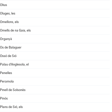
Olius
Oluges, les
Omellons, els
Omells de na Gaia, els
Organyà
Os de Balaguer
Ossó de Sió
Palau d'Anglesola, el
Penelles
Peramola
Pinell de Solsonès
Pinós
Plans de Sió, els