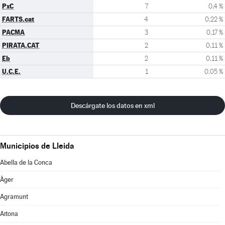
PxC
7
0,4 %
FARTS.cat
4
0,22 %
PACMA
3
0,17 %
PIRATA.CAT
2
0,11 %
Eb
2
0,11 %
U.C.E.
1
0,05 %
Descárgate los datos en xml
Municipios de Lleida
Abella de la Conca
Àger
Agramunt
Aitona