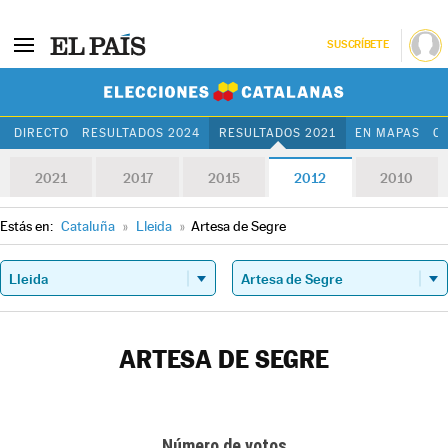
SUSCRÍBETE
Elecciones Cat
DIRECTO
RESULTADOS 2024
RESULTADOS 2021
EN MAPAS
C
2021
2017
2015
2012
2010
Estás en:
Cataluña
»
Lleida
»
Artesa de Segre
ARTESA DE SEGRE
Número de votos