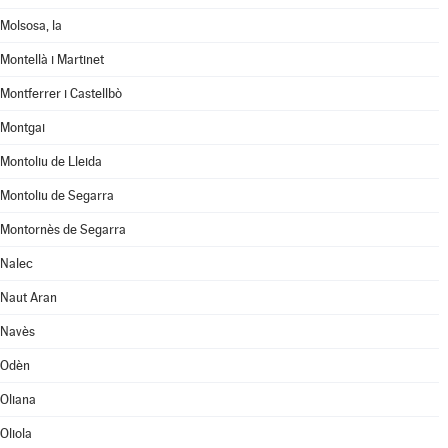
Molsosa, la
Montellà i Martinet
Montferrer i Castellbò
Montgai
Montoliu de Lleida
Montoliu de Segarra
Montornès de Segarra
Nalec
Naut Aran
Navès
Odèn
Oliana
Oliola