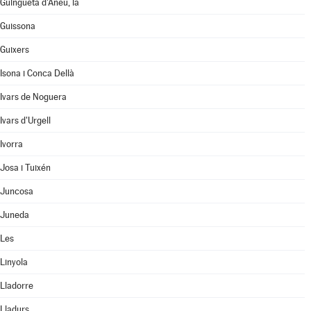
Guingueta d'Àneu, la
Guissona
Guixers
Isona i Conca Dellà
Ivars de Noguera
Ivars d'Urgell
Ivorra
Josa i Tuixén
Juncosa
Juneda
Les
Linyola
Lladorre
Lladurs