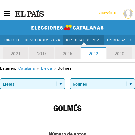
SUSCRÍBETE
Elecciones Cat
DIRECTO
RESULTADOS 2024
RESULTADOS 2021
EN MAPAS
C
2021
2017
2015
2012
2010
Estás en:
Cataluña
»
Lleida
»
Golmés
GOLMÉS
Número de votos