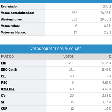
Escrutado:
100 %
Votos contabilizados:
862
70,95 %
Abstenciones:
353
29,05 %
Votos nulos:
6
0,7 %
Votos en blanco:
19
2,2 %
VOTOS POR PARTIDOS EN GOLMÉS
PARTIDO
VOTOS
%
CiU
491
57,35 %
ERC-Cat Sí
141
16,47 %
PP
60
7 %
PSC
40
4,67 %
ICV-EUiA
40
4,67 %
C's
20
2,33 %
SI
15
1,75 %
CUP
12
1,4 %