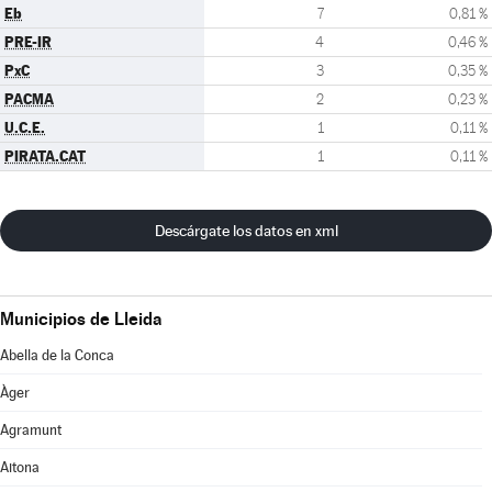
Eb
7
0,81 %
PRE-IR
4
0,46 %
PxC
3
0,35 %
PACMA
2
0,23 %
U.C.E.
1
0,11 %
PIRATA.CAT
1
0,11 %
Descárgate los datos en xml
Municipios de Lleida
Abella de la Conca
Àger
Agramunt
Aitona