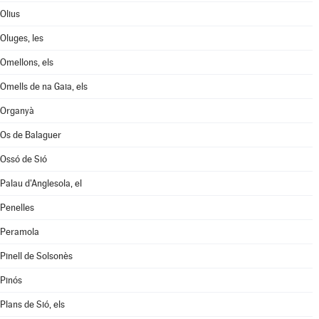
Olius
Oluges, les
Omellons, els
Omells de na Gaia, els
Organyà
Os de Balaguer
Ossó de Sió
Palau d'Anglesola, el
Penelles
Peramola
Pinell de Solsonès
Pinós
Plans de Sió, els