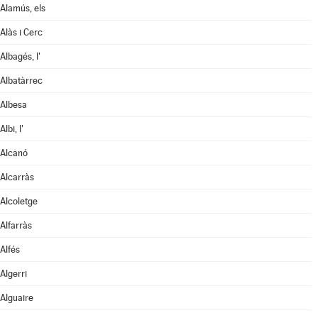
Alamús, els
Alàs i Cerc
Albagés, l'
Albatàrrec
Albesa
Albi, l'
Alcanó
Alcarràs
Alcoletge
Alfarràs
Alfés
Algerri
Alguaire