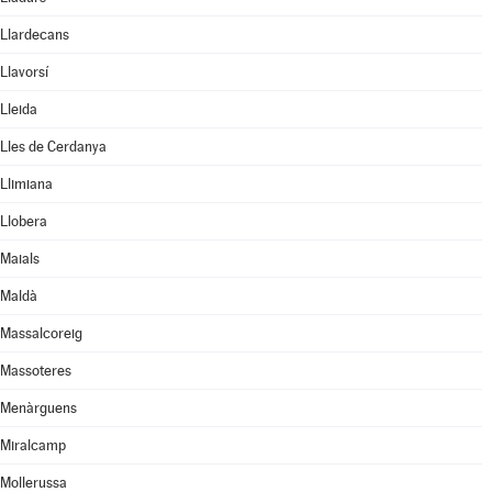
Llardecans
Llavorsí
Lleida
Lles de Cerdanya
Llimiana
Llobera
Maials
Maldà
Massalcoreig
Massoteres
Menàrguens
Miralcamp
Mollerussa