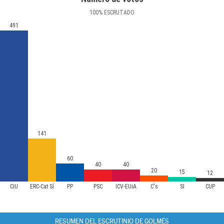
100
%
ESCRUTADO
491
141
60
40
40
20
15
12
CiU
ERC-Cat Sí
PP
PSC
ICV-EUiA
C's
SI
CUP
RESUMEN DEL ESCRUTINIO DE GOLMÉS