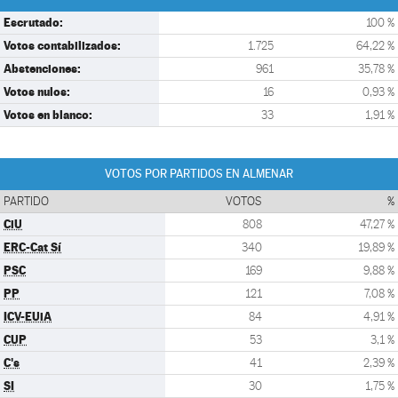
Escrutado:
100 %
Votos contabilizados:
1.725
64,22 %
Abstenciones:
961
35,78 %
Votos nulos:
16
0,93 %
Votos en blanco:
33
1,91 %
VOTOS POR PARTIDOS EN ALMENAR
PARTIDO
VOTOS
%
CiU
808
47,27 %
ERC-Cat Sí
340
19,89 %
PSC
169
9,88 %
PP
121
7,08 %
ICV-EUiA
84
4,91 %
CUP
53
3,1 %
C's
41
2,39 %
SI
30
1,75 %