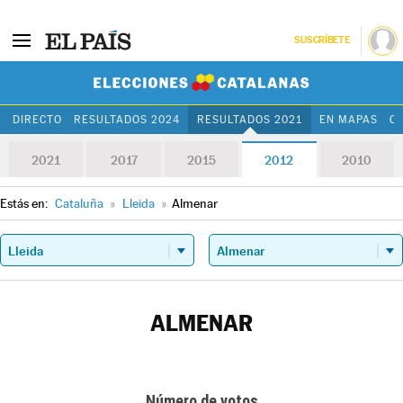
SUSCRÍBETE
Elecciones Cat
DIRECTO
RESULTADOS 2024
RESULTADOS 2021
EN MAPAS
C
2021
2017
2015
2012
2010
Estás en:
Cataluña
»
Lleida
»
Almenar
ALMENAR
Número de votos