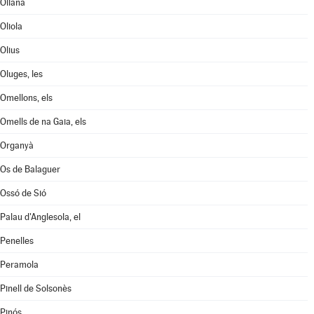
Oliana
Oliola
Olius
Oluges, les
Omellons, els
Omells de na Gaia, els
Organyà
Os de Balaguer
Ossó de Sió
Palau d'Anglesola, el
Penelles
Peramola
Pinell de Solsonès
Pinós