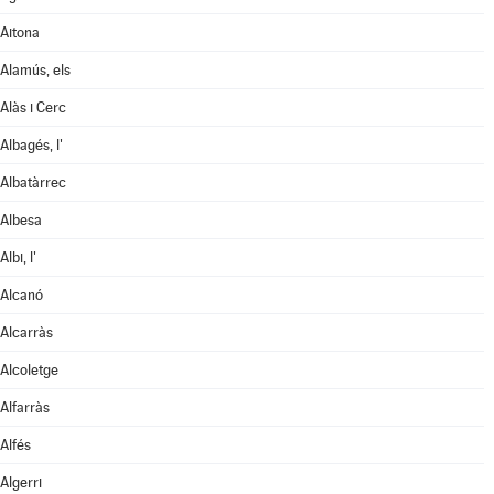
Aitona
Alamús, els
Alàs i Cerc
Albagés, l'
Albatàrrec
Albesa
Albi, l'
Alcanó
Alcarràs
Alcoletge
Alfarràs
Alfés
Algerri