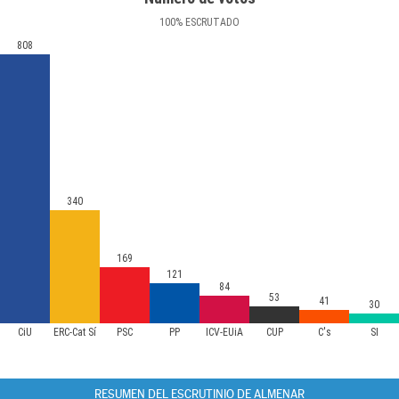
100
%
ESCRUTADO
808
340
169
121
84
53
41
30
CiU
ERC-Cat Sí
PSC
PP
ICV-EUiA
CUP
C's
SI
RESUMEN DEL ESCRUTINIO DE ALMENAR