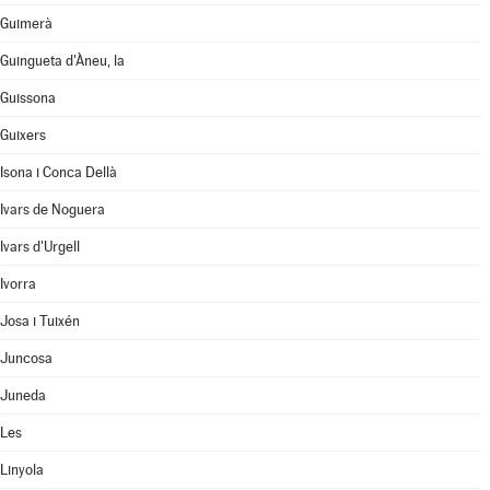
Guimerà
Guingueta d'Àneu, la
Guissona
Guixers
Isona i Conca Dellà
Ivars de Noguera
Ivars d'Urgell
Ivorra
Josa i Tuixén
Juncosa
Juneda
Les
Linyola