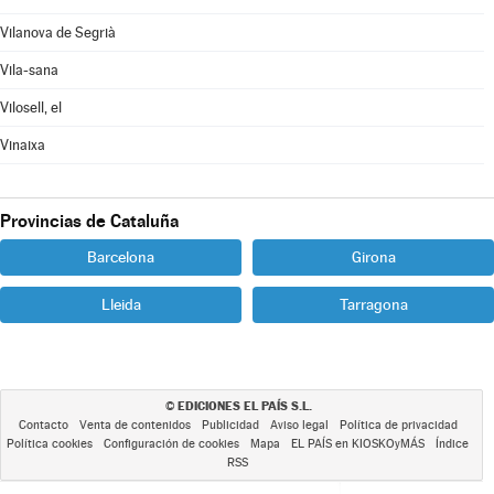
Vilanova de Segrià
Vila-sana
Vilosell, el
Vinaixa
Provincias de Cataluña
Barcelona
Girona
Lleida
Tarragona
EDICIONES EL PAÍS S.L.
©
Contacto
Venta de contenidos
Publicidad
Aviso legal
Política de privacidad
Política cookies
Configuración de cookies
Mapa
EL PAÍS en KIOSKOyMÁS
Índice
RSS