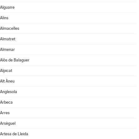
Alguaire
Alins
Almacelles
Almatret
Almenar
Alòs de Balaguer
Alpicat
Alt Àneu
Anglesola
Arbeca
Arres
Arsèguel
Artesa de Lleida