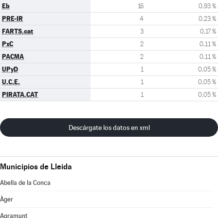
Eb
16
0,93 %
PRE-IR
4
0,23 %
FARTS.cat
3
0,17 %
PxC
2
0,11 %
PACMA
2
0,11 %
UPyD
1
0,05 %
U.C.E.
1
0,05 %
PIRATA.CAT
1
0,05 %
Descárgate los datos en xml
Municipios de Lleida
Abella de la Conca
Àger
Agramunt