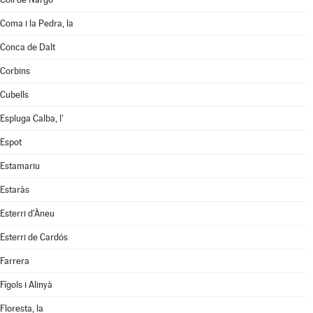
Coma i la Pedra, la
Conca de Dalt
Corbins
Cubells
Espluga Calba, l'
Espot
Estamariu
Estaràs
Esterri d'Àneu
Esterri de Cardós
Farrera
Fígols i Alinyà
Floresta, la