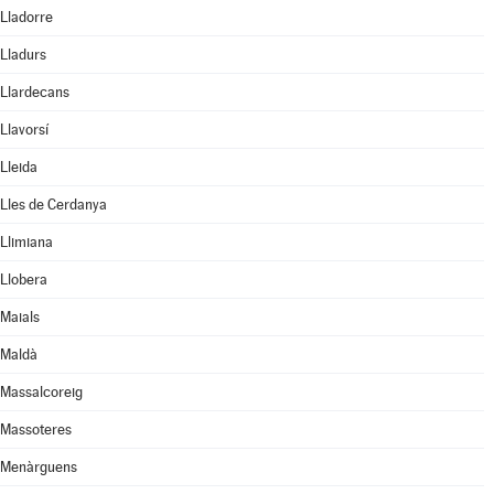
Lladorre
Lladurs
Llardecans
Llavorsí
Lleida
Lles de Cerdanya
Llimiana
Llobera
Maials
Maldà
Massalcoreig
Massoteres
Menàrguens