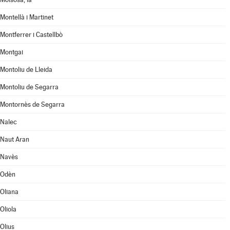
Montellà i Martinet
Montferrer i Castellbò
Montgai
Montoliu de Lleida
Montoliu de Segarra
Montornès de Segarra
Nalec
Naut Aran
Navès
Odèn
Oliana
Oliola
Olius