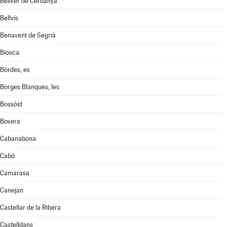
Bellver de Cerdanya
Bellvís
Benavent de Segrià
Biosca
Bòrdes, es
Borges Blanques, les
Bossòst
Bovera
Cabanabona
Cabó
Camarasa
Canejan
Castellar de la Ribera
Castelldans