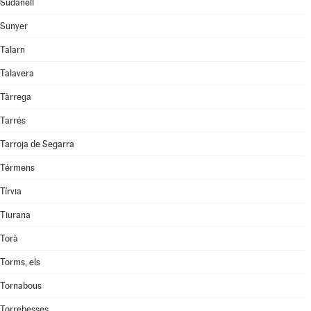
Sudanell
Sunyer
Talarn
Talavera
Tàrrega
Tarrés
Tarroja de Segarra
Térmens
Tírvia
Tiurana
Torà
Torms, els
Tornabous
Torrebesses