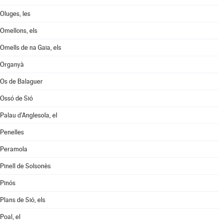
Oluges, les
Omellons, els
Omells de na Gaia, els
Organyà
Os de Balaguer
Ossó de Sió
Palau d'Anglesola, el
Penelles
Peramola
Pinell de Solsonès
Pinós
Plans de Sió, els
Poal, el