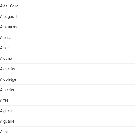
Alàs i Cerc
Albagés, l'
Albatàrrec
Albesa
Albi, l'
Alcanó
Alcarràs
Alcoletge
Alfarràs
Alfés
Algerri
Alguaire
Alins