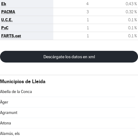
Eb
4
0,43 %
PACMA
3
0,32 %
U.C.E.
1
0,1 %
PxC
1
0,1 %
FARTS.cat
1
0,1 %
Descárgate los datos en xml
Municipios de Lleida
Abella de la Conca
Àger
Agramunt
Aitona
Alamús, els