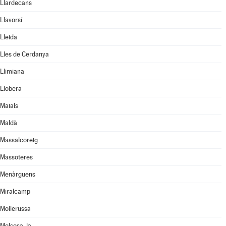
Llardecans
Llavorsí
Lleida
Lles de Cerdanya
Llimiana
Llobera
Maials
Maldà
Massalcoreig
Massoteres
Menàrguens
Miralcamp
Mollerussa
Molsosa, la