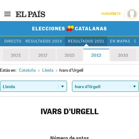
SUSCRÍBETE
Elecciones Cat
DIRECTO
RESULTADOS 2024
RESULTADOS 2021
EN MAPAS
C
2021
2017
2015
2012
2010
Estás en:
Cataluña
»
Lleida
»
Ivars d'Urgell
IVARS D'URGELL
Número de votos