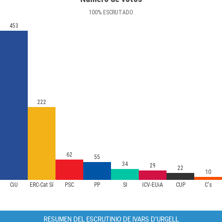
100
%
ESCRUTADO
453
222
62
55
34
29
22
10
CiU
ERC-Cat Sí
PSC
PP
SI
ICV-EUiA
CUP
C's
RESUMEN DEL ESCRUTINIO DE IVARS D'URGELL