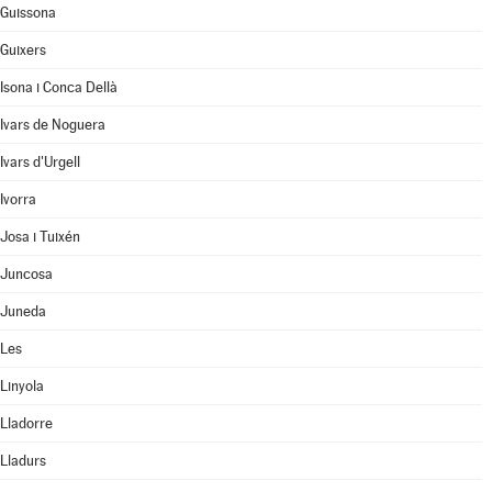
Guissona
Guixers
Isona i Conca Dellà
Ivars de Noguera
Ivars d'Urgell
Ivorra
Josa i Tuixén
Juncosa
Juneda
Les
Linyola
Lladorre
Lladurs