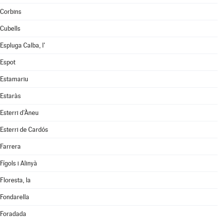
Corbins
Cubells
Espluga Calba, l'
Espot
Estamariu
Estaràs
Esterri d'Àneu
Esterri de Cardós
Farrera
Fígols i Alinyà
Floresta, la
Fondarella
Foradada