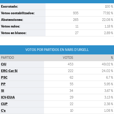
Escrutado:
100 %
Votos contabilizados:
935
77,92 %
Abstenciones:
265
22,08 %
Votos nulos:
11
1,18 %
Votos en blanco:
27
2,89 %
VOTOS POR PARTIDOS EN IVARS D'URGELL
PARTIDO
VOTOS
%
CiU
453
49,02 %
ERC-Cat Sí
222
24,02 %
PSC
62
6,7 %
PP
55
5,95 %
SI
34
3,67 %
ICV-EUiA
29
3,13 %
CUP
22
2,38 %
C's
10
1,08 %