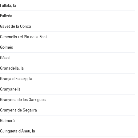
Fuliola, la
Fulleda
Gavet de la Conca
Gimenells i el Pla de la Font
Golmés
Gósol
Granadella, la
Granja d'Escarp, la
Granyanella
Granyena de les Garrigues
Granyena de Segarra
Guimerà
Guingueta d'Àneu, la