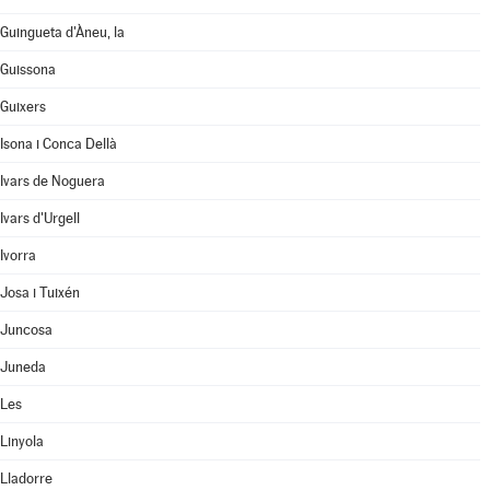
Guingueta d'Àneu, la
Guissona
Guixers
Isona i Conca Dellà
Ivars de Noguera
Ivars d'Urgell
Ivorra
Josa i Tuixén
Juncosa
Juneda
Les
Linyola
Lladorre