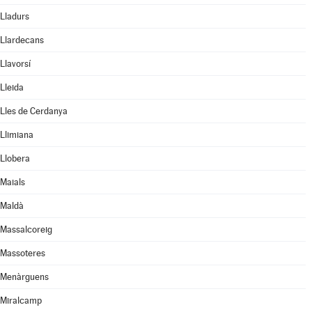
Lladurs
Llardecans
Llavorsí
Lleida
Lles de Cerdanya
Llimiana
Llobera
Maials
Maldà
Massalcoreig
Massoteres
Menàrguens
Miralcamp