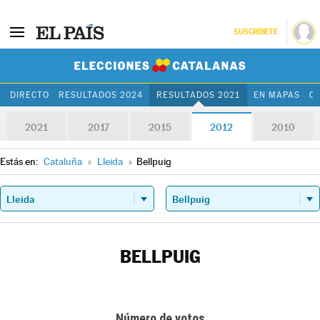
SUSCRÍBETE
Elecciones Cat
DIRECTO
RESULTADOS 2024
RESULTADOS 2021
EN MAPAS
C
2021
2017
2015
2012
2010
Estás en:
Cataluña
»
Lleida
»
Bellpuig
BELLPUIG
Número de votos