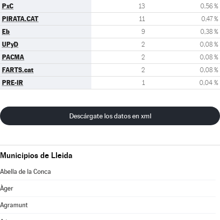
PxC
13
0,56 %
PIRATA.CAT
11
0,47 %
Eb
9
0,38 %
UPyD
2
0,08 %
PACMA
2
0,08 %
FARTS.cat
2
0,08 %
PRE-IR
1
0,04 %
Descárgate los datos en xml
Municipios de Lleida
Abella de la Conca
Àger
Agramunt