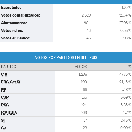
Escrutado:
100 %
Votos contabilizados:
2.329
72,04 %
Abstenciones:
904
27,96 %
Votos nulos:
13
0,56 %
Votos en blanco:
46
1,98 %
VOTOS POR PARTIDOS EN BELLPUIG
PARTIDO
VOTOS
%
CiU
1.106
47,75 %
ERC-Cat Sí
490
21,15 %
PP
166
7,16 %
CUP
155
6,69 %
PSC
124
5,35 %
ICV-EUiA
109
4,7 %
SI
57
2,46 %
C's
23
0,99 %