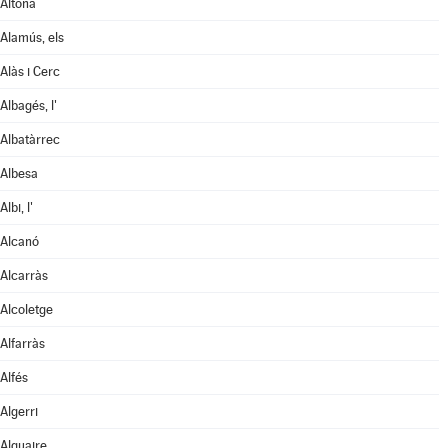
Aitona
Alamús, els
Alàs i Cerc
Albagés, l'
Albatàrrec
Albesa
Albi, l'
Alcanó
Alcarràs
Alcoletge
Alfarràs
Alfés
Algerri
Alguaire