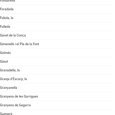
Fondarella
Foradada
Fuliola, la
Fulleda
Gavet de la Conca
Gimenells i el Pla de la Font
Golmés
Gósol
Granadella, la
Granja d'Escarp, la
Granyanella
Granyena de les Garrigues
Granyena de Segarra
Guimerà