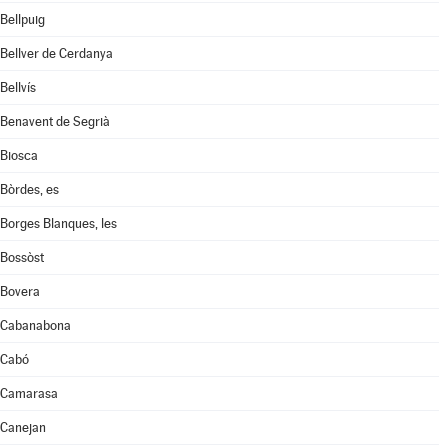
Bellpuig
Bellver de Cerdanya
Bellvís
Benavent de Segrià
Biosca
Bòrdes, es
Borges Blanques, les
Bossòst
Bovera
Cabanabona
Cabó
Camarasa
Canejan