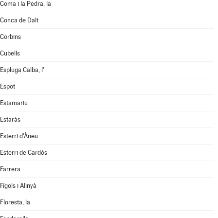
Coma i la Pedra, la
Conca de Dalt
Corbins
Cubells
Espluga Calba, l'
Espot
Estamariu
Estaràs
Esterri d'Àneu
Esterri de Cardós
Farrera
Fígols i Alinyà
Floresta, la