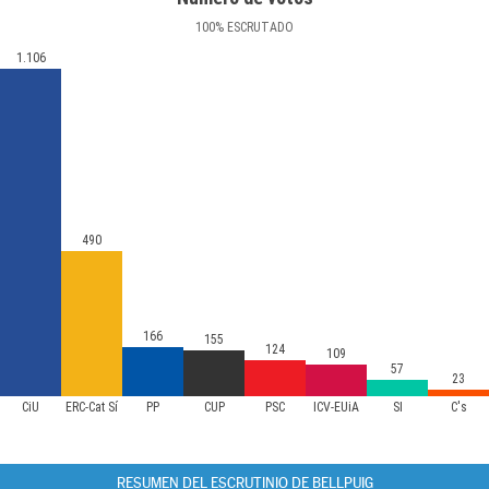
100
%
ESCRUTADO
1.106
490
166
155
124
109
57
23
CiU
ERC-Cat Sí
PP
CUP
PSC
ICV-EUiA
SI
C's
RESUMEN DEL ESCRUTINIO DE BELLPUIG