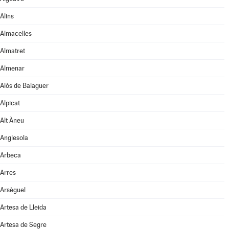
Alins
Almacelles
Almatret
Almenar
Alòs de Balaguer
Alpicat
Alt Àneu
Anglesola
Arbeca
Arres
Arsèguel
Artesa de Lleida
Artesa de Segre