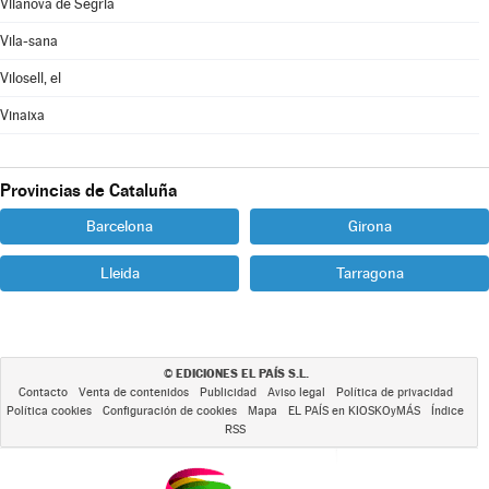
Vilanova de Segrià
Vila-sana
Vilosell, el
Vinaixa
Provincias de Cataluña
Barcelona
Girona
Lleida
Tarragona
EDICIONES EL PAÍS S.L.
©
Contacto
Venta de contenidos
Publicidad
Aviso legal
Política de privacidad
Política cookies
Configuración de cookies
Mapa
EL PAÍS en KIOSKOyMÁS
Índice
RSS