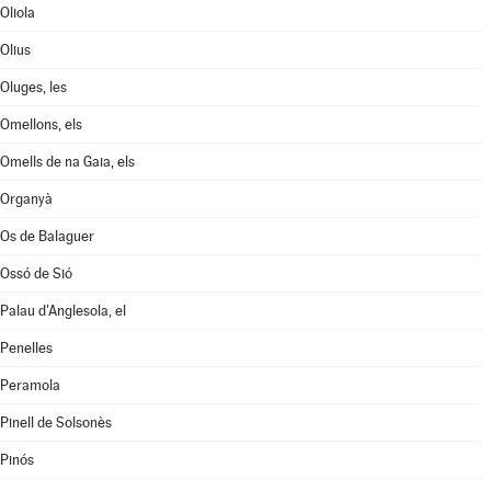
Oliola
Olius
Oluges, les
Omellons, els
Omells de na Gaia, els
Organyà
Os de Balaguer
Ossó de Sió
Palau d'Anglesola, el
Penelles
Peramola
Pinell de Solsonès
Pinós