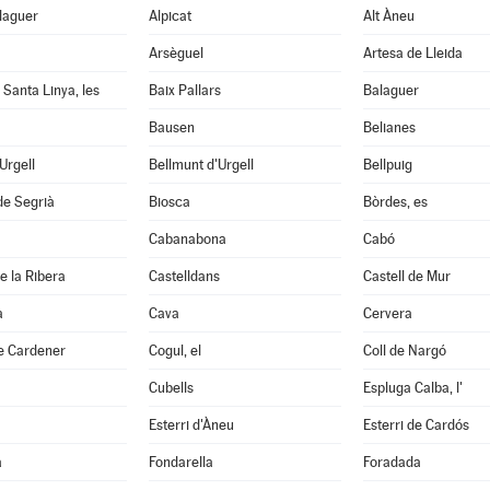
laguer
Alpicat
Alt Àneu
Arsèguel
Artesa de Lleida
 Santa Linya, les
Baix Pallars
Balaguer
Bausen
Belianes
'Urgell
Bellmunt d'Urgell
Bellpuig
de Segrià
Biosca
Bòrdes, es
Cabanabona
Cabó
e la Ribera
Castelldans
Castell de Mur
à
Cava
Cervera
e Cardener
Cogul, el
Coll de Nargó
Cubells
Espluga Calba, l'
Esterri d'Àneu
Esterri de Cardós
a
Fondarella
Foradada