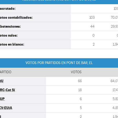
scrutado:
10
otos contabilizados:
103
70,0
bstenciones:
44
29,9
otos nulos:
0
otos en blanco:
2
1,9
VOTOS POR PARTIDOS EN PONT DE BAR, EL
ARTIDO
VOTOS
iU
66
64,0
RC-Cat Sí
18
17,4
CUP
6
5,8
CV-EUiA
5
4,8
I
2
1,9