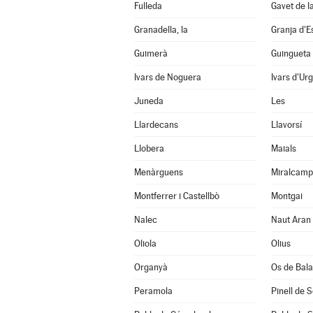
Fulleda
Gavet de l
Granadella, la
Granja d'E
Guimerà
Guingueta 
Ivars de Noguera
Ivars d'Urg
Juneda
Les
Llardecans
Llavorsí
Llobera
Maials
Menàrguens
Miralcamp
Montferrer i Castellbò
Montgai
Nalec
Naut Aran
Oliola
Olius
Organyà
Os de Bal
Peramola
Pinell de 