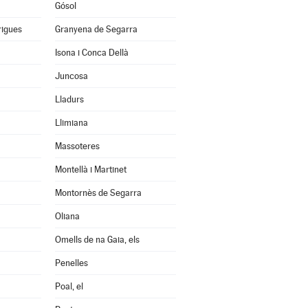
Gósol
rigues
Granyena de Segarra
Isona i Conca Dellà
Juncosa
Lladurs
Llimiana
Massoteres
Montellà i Martinet
Montornès de Segarra
Oliana
Omells de na Gaia, els
Penelles
Poal, el