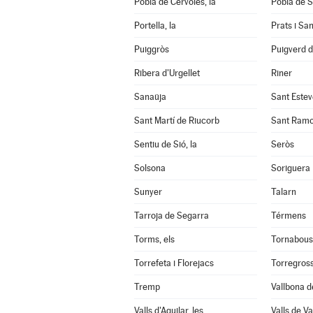
Pobla de Cérvoles, la
Pobla de S
Portella, la
Prats i Sa
Puiggròs
Puigverd 
Ribera d'Urgellet
Riner
Sanaüja
Sant Estev
Sant Martí de Riucorb
Sant Ram
Sentiu de Sió, la
Seròs
Solsona
Soriguera
Sunyer
Talarn
Tarroja de Segarra
Térmens
Torms, els
Tornabous
Torrefeta i Florejacs
Torregros
Tremp
Vallbona d
Valls d'Aguilar, les
Valls de Val