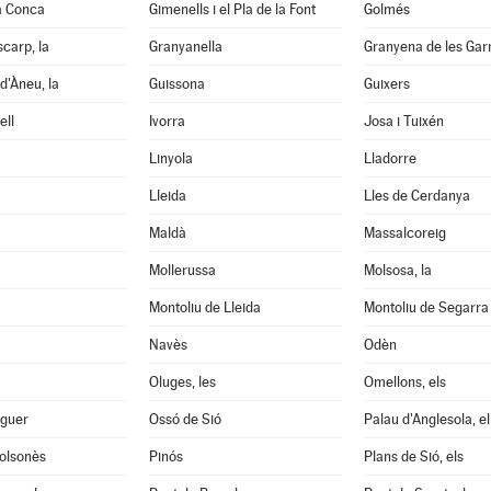
a Conca
Gimenells i el Pla de la Font
Golmés
scarp, la
Granyanella
Granyena de les Gar
d'Àneu, la
Guissona
Guixers
ell
Ivorra
Josa i Tuixén
Linyola
Lladorre
Lleida
Lles de Cerdanya
Maldà
Massalcoreig
Mollerussa
Molsosa, la
Montoliu de Lleida
Montoliu de Segarra
Navès
Odèn
Oluges, les
Omellons, els
aguer
Ossó de Sió
Palau d'Anglesola, el
Solsonès
Pinós
Plans de Sió, els