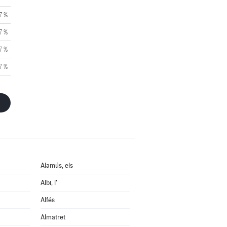
7 %
7 %
7 %
7 %
Alamús, els
Albi, l'
Alfés
Almatret