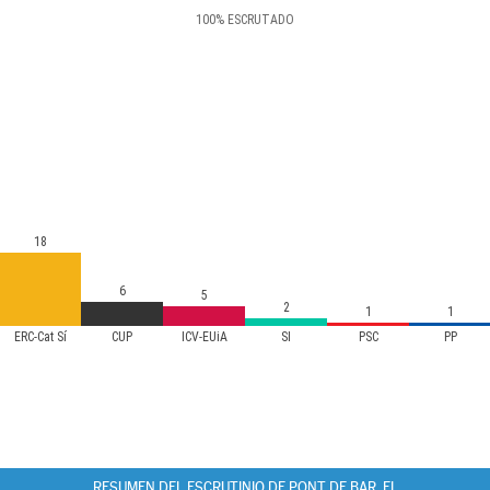
100
%
ESCRUTADO
18
6
5
2
1
1
ERC-Cat Sí
CUP
ICV-EUiA
SI
PSC
PP
RESUMEN DEL ESCRUTINIO DE PONT DE BAR, EL