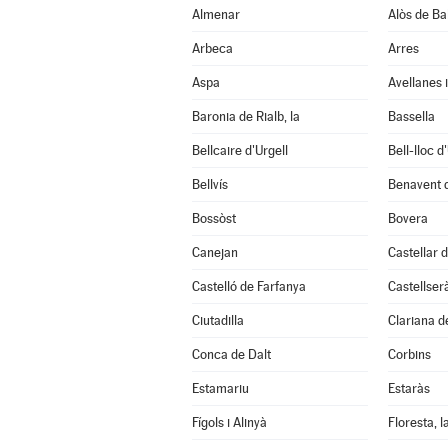
Almenar
Alòs de Ba
Arbeca
Arres
Aspa
Avellanes i
Baronia de Rialb, la
Bassella
Bellcaire d'Urgell
Bell-lloc d
Bellvís
Benavent 
Bossòst
Bovera
Canejan
Castellar d
Castelló de Farfanya
Castellser
Ciutadilla
Clariana d
Conca de Dalt
Corbins
Estamariu
Estaràs
Fígols i Alinyà
Floresta, l