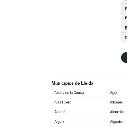
C
Municipios de Lleida
Abella de la Conca
Àger
Alàs i Cerc
Albagés, l'
Alcanó
Alcarràs
Algerri
Alguaire