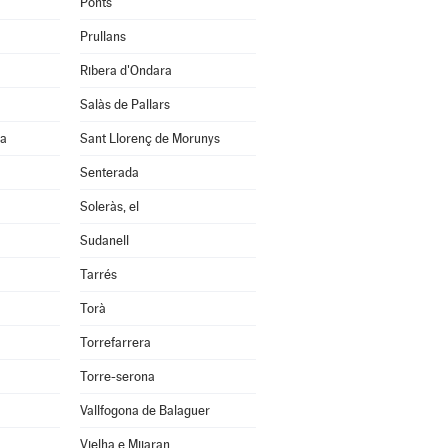
Ponts
Prullans
Ribera d'Ondara
Salàs de Pallars
na
Sant Llorenç de Morunys
Senterada
Soleràs, el
Sudanell
Tarrés
Torà
Torrefarrera
Torre-serona
Vallfogona de Balaguer
Vielha e Mijaran