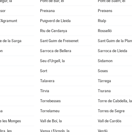
egur, la
Pont de Bar, el
Pont de Suert, el
nsor
Preixana
Preixens
d'Agramunt
Puigverd de Lleida
Rialp
Riu de Cerdanya
Rosselló
e de la Sarga
Sant Guim de Freixenet
Sant Guim de la Pla
on
Sarroca de Bellera
Sarroca de Lleida
Seu d'Urgell, la
Sidamon
Sort
Soses
Talavera
Tàrrega
Tírvia
Tiurana
Torrebesses
Torre de Cabdella, la
sa
Torrelameu
Torres de Segre
e les Monges
Vall de Boí, la
Vall de Cardós
ira, les
Vansa i Fórnols, la
Verdú