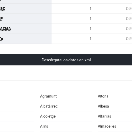
PSC
1
0,9
PP
1
0,9
PACMA
1
0,9
's
1
0,9
Descárgate los datos en xml
Agramunt
Aitona
Albatàrrec
Albesa
Alcoletge
Alfarràs
Alins
Almacelles