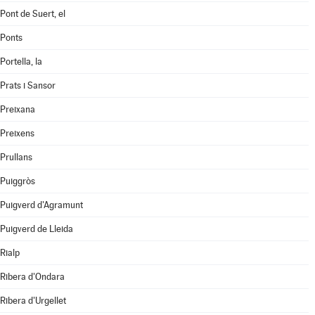
Pont de Suert, el
Ponts
Portella, la
Prats i Sansor
Preixana
Preixens
Prullans
Puiggròs
Puigverd d'Agramunt
Puigverd de Lleida
Rialp
Ribera d'Ondara
Ribera d'Urgellet