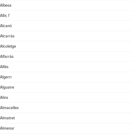
Albesa
Albi, l'
Alcanó
Alcarràs
Alcoletge
Alfarràs
Alfés
Algerri
Alguaire
Alins
Almacelles
Almatret
Almenar