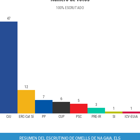
100
%
ESCRUTADO
47
12
7
6
5
3
1
1
CiU
ERC-Cat Sí
PP
CUP
PSC
PRE-IR
SI
ICV-EUiA
RESUMEN DEL ESCRUTINIO DE OMELLS DE NA GAIA, ELS