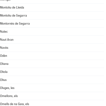
Montoliu de Lleida
Montoliu de Segarra
Montornès de Segarra
Nalec
Naut Aran
Navès
Odèn
Oliana
Oliola
Olius
Oluges, les
Omellons, els
Omells de na Gaia, els