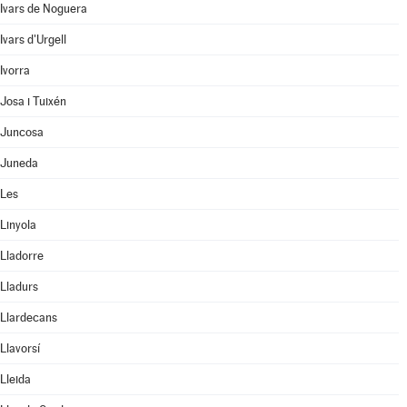
Ivars de Noguera
Ivars d'Urgell
Ivorra
Josa i Tuixén
Juncosa
Juneda
Les
Linyola
Lladorre
Lladurs
Llardecans
Llavorsí
Lleida