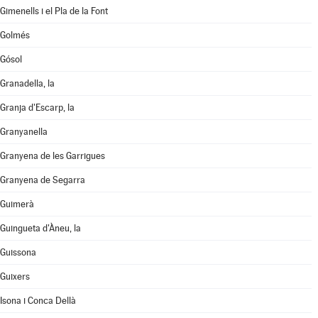
Gimenells i el Pla de la Font
Golmés
Gósol
Granadella, la
Granja d'Escarp, la
Granyanella
Granyena de les Garrigues
Granyena de Segarra
Guimerà
Guingueta d'Àneu, la
Guissona
Guixers
Isona i Conca Dellà