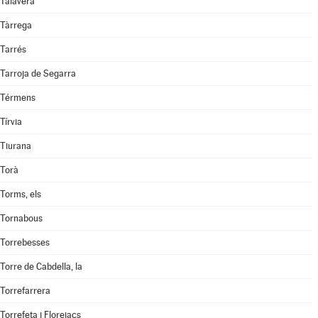
Talavera
Tàrrega
Tarrés
Tarroja de Segarra
Térmens
Tírvia
Tiurana
Torà
Torms, els
Tornabous
Torrebesses
Torre de Cabdella, la
Torrefarrera
Torrefeta i Florejacs