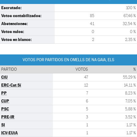
Escrutado:
100 %
Votos contabilizados:
85
67,46 %
Abstenciones:
41
32,54 %
Votos nulos:
0
0 %
Votos en blanco:
2
2,35 %
VOTOS POR PARTIDOS EN OMELLS DE NA GAIA, ELS
PARTIDO
VOTOS
%
CiU
47
55,29 %
ERC-Cat Sí
12
14,11 %
PP
7
8,23 %
CUP
6
7,05 %
PSC
5
5,88 %
PRE-IR
3
3,52 %
SI
1
1,17 %
ICV-EUiA
1
1,17 %