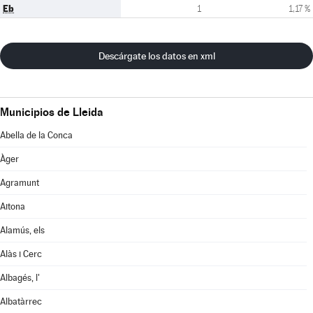
Eb
1
1,17 %
Descárgate los datos en xml
Municipios de Lleida
Abella de la Conca
Àger
Agramunt
Aitona
Alamús, els
Alàs i Cerc
Albagés, l'
Albatàrrec