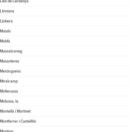
Lles de Cerdanya
Llimiana
Llobera
Maials
Maldà
Massalcoreig
Massoteres
Menàrguens
Miralcamp
Mollerussa
Molsosa, la
Montellà i Martinet
Montferrer i Castellbò
Montgai