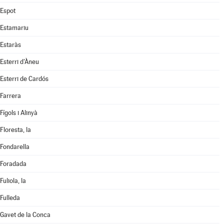
Espot
Estamariu
Estaràs
Esterri d'Àneu
Esterri de Cardós
Farrera
Fígols i Alinyà
Floresta, la
Fondarella
Foradada
Fuliola, la
Fulleda
Gavet de la Conca