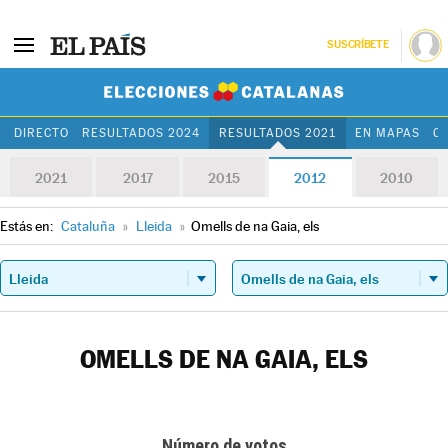
SUSCRÍBETE
Elecciones Cat
DIRECTO
RESULTADOS 2024
RESULTADOS 2021
EN MAPAS
C
2021
2017
2015
2012
2010
Estás en:
Cataluña
»
Lleida
»
Omells de na Gaia, els
OMELLS DE NA GAIA, ELS
Número de votos