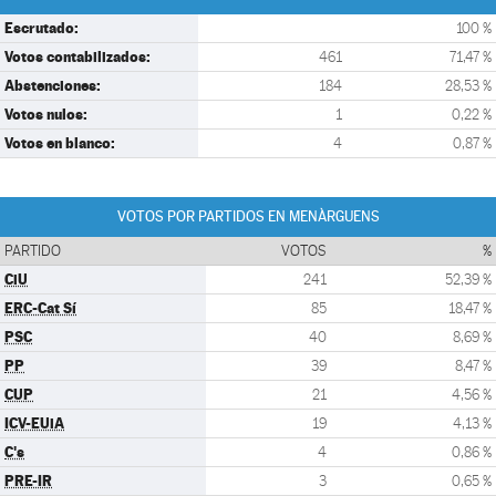
Escrutado:
100 %
Votos contabilizados:
461
71,47 %
Abstenciones:
184
28,53 %
Votos nulos:
1
0,22 %
Votos en blanco:
4
0,87 %
VOTOS POR PARTIDOS EN MENÀRGUENS
PARTIDO
VOTOS
%
CiU
241
52,39 %
ERC-Cat Sí
85
18,47 %
PSC
40
8,69 %
PP
39
8,47 %
CUP
21
4,56 %
ICV-EUiA
19
4,13 %
C's
4
0,86 %
PRE-IR
3
0,65 %