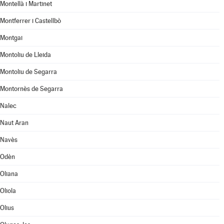
Montellà i Martinet
Montferrer i Castellbò
Montgai
Montoliu de Lleida
Montoliu de Segarra
Montornès de Segarra
Nalec
Naut Aran
Navès
Odèn
Oliana
Oliola
Olius