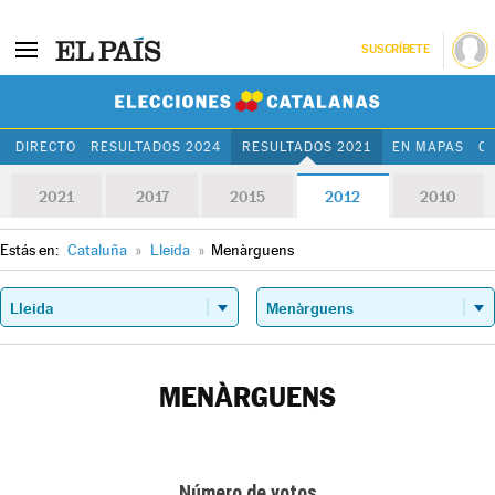
SUSCRÍBETE
Elecciones Cat
DIRECTO
RESULTADOS 2024
RESULTADOS 2021
EN MAPAS
C
2021
2017
2015
2012
2010
Estás en:
Cataluña
»
Lleida
»
Menàrguens
MENÀRGUENS
Número de votos