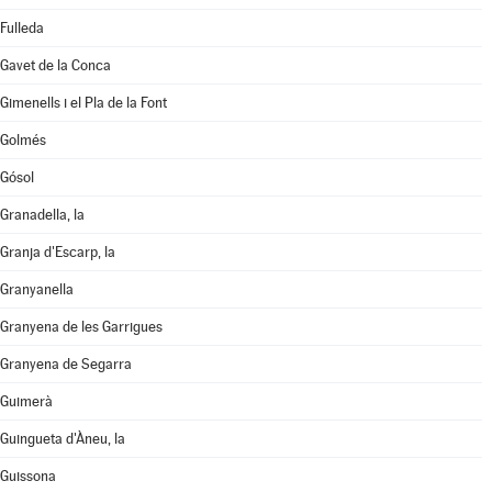
Fulleda
Gavet de la Conca
Gimenells i el Pla de la Font
Golmés
Gósol
Granadella, la
Granja d'Escarp, la
Granyanella
Granyena de les Garrigues
Granyena de Segarra
Guimerà
Guingueta d'Àneu, la
Guissona