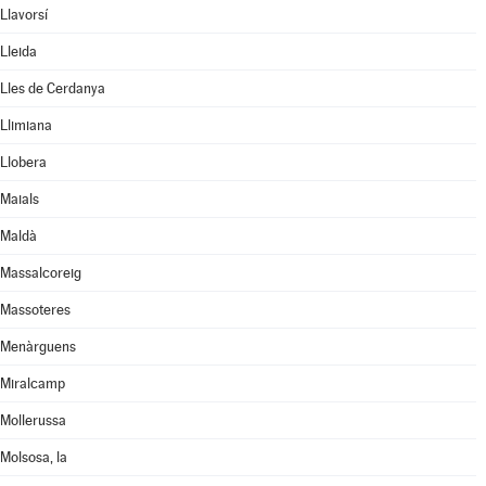
Llavorsí
Lleida
Lles de Cerdanya
Llimiana
Llobera
Maials
Maldà
Massalcoreig
Massoteres
Menàrguens
Miralcamp
Mollerussa
Molsosa, la