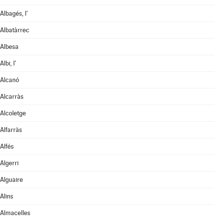
Albagés, l'
Albatàrrec
Albesa
Albi, l'
Alcanó
Alcarràs
Alcoletge
Alfarràs
Alfés
Algerri
Alguaire
Alins
Almacelles