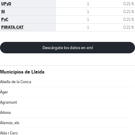
UPyD
1
0,21 %
SI
1
0,21 %
PxC
1
0,21 %
PIRATA.CAT
1
0,21 %
Descárgate los datos en xml
Municipios de Lleida
Abella de la Conca
Àger
Agramunt
Aitona
Alamús, els
Alàs i Cerc