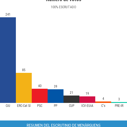
100
%
ESCRUTADO
241
85
40
39
21
19
4
3
CiU
ERC-Cat Sí
PSC
PP
CUP
ICV-EUiA
C's
PRE-IR
RESUMEN DEL ESCRUTINIO DE MENÀRGUENS