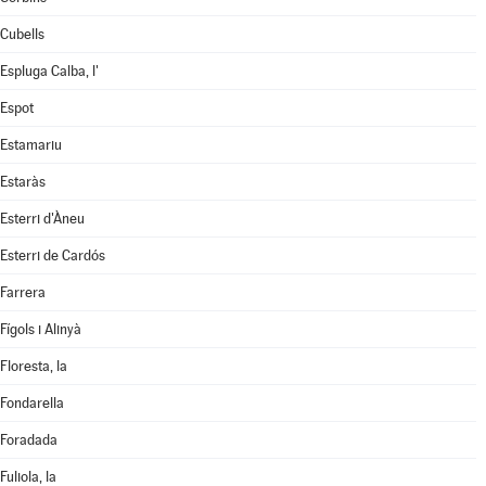
Cubells
Espluga Calba, l'
Espot
Estamariu
Estaràs
Esterri d'Àneu
Esterri de Cardós
Farrera
Fígols i Alinyà
Floresta, la
Fondarella
Foradada
Fuliola, la