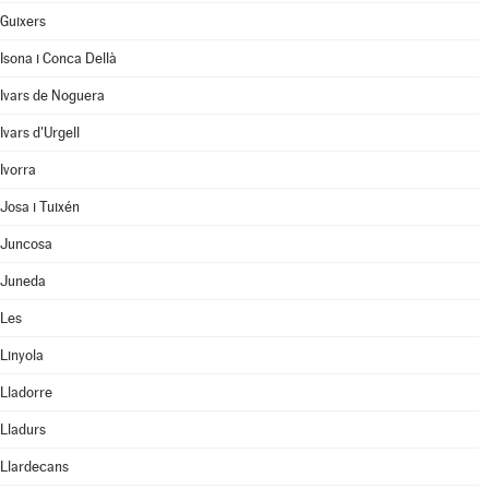
Guixers
Isona i Conca Dellà
Ivars de Noguera
Ivars d'Urgell
Ivorra
Josa i Tuixén
Juncosa
Juneda
Les
Linyola
Lladorre
Lladurs
Llardecans