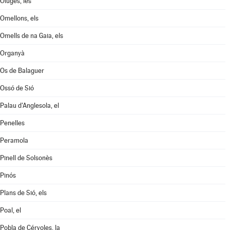
Oluges, les
Omellons, els
Omells de na Gaia, els
Organyà
Os de Balaguer
Ossó de Sió
Palau d'Anglesola, el
Penelles
Peramola
Pinell de Solsonès
Pinós
Plans de Sió, els
Poal, el
Pobla de Cérvoles, la