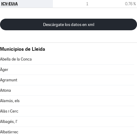
ICV-EUiA
1
0,76 %
Descárgate los datos en xml
Municipios de Lleida
Abella de la Conca
Àger
Agramunt
Aitona
Alamús, els
Alàs i Cerc
Albagés, l'
Albatàrrec