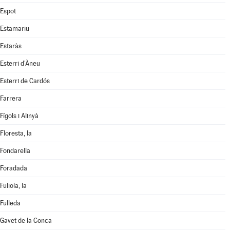
Espot
Estamariu
Estaràs
Esterri d'Àneu
Esterri de Cardós
Farrera
Fígols i Alinyà
Floresta, la
Fondarella
Foradada
Fuliola, la
Fulleda
Gavet de la Conca