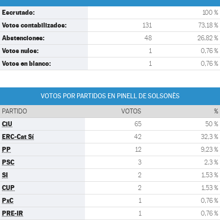
Escrutado:
100 %
Votos contabilizados:
131
73,18 %
Abstenciones:
48
26,82 %
Votos nulos:
1
0,76 %
Votos en blanco:
1
0,76 %
VOTOS POR PARTIDOS EN PINELL DE SOLSONÈS
PARTIDO
VOTOS
%
CiU
65
50 %
ERC-Cat Sí
42
32,3 %
PP
12
9,23 %
PSC
3
2,3 %
SI
2
1,53 %
CUP
2
1,53 %
PxC
1
0,76 %
PRE-IR
1
0,76 %