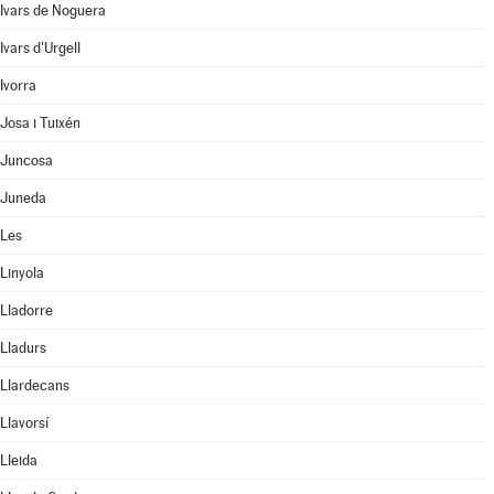
Ivars de Noguera
Ivars d'Urgell
Ivorra
Josa i Tuixén
Juncosa
Juneda
Les
Linyola
Lladorre
Lladurs
Llardecans
Llavorsí
Lleida