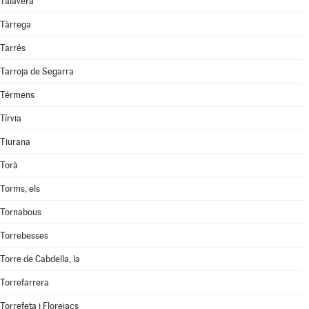
Talavera
Tàrrega
Tarrés
Tarroja de Segarra
Térmens
Tírvia
Tiurana
Torà
Torms, els
Tornabous
Torrebesses
Torre de Cabdella, la
Torrefarrera
Torrefeta i Florejacs