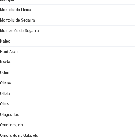
Montoliu de Lleida
Montoliu de Segarra
Montornès de Segarra
Nalec
Naut Aran
Navès
Odèn
Oliana
Oliola
Olius
Oluges, les
Omellons, els
Omells de na Gaia, els