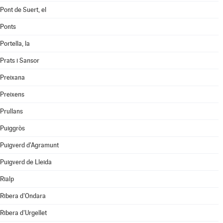
Pont de Suert, el
Ponts
Portella, la
Prats i Sansor
Preixana
Preixens
Prullans
Puiggròs
Puigverd d'Agramunt
Puigverd de Lleida
Rialp
Ribera d'Ondara
Ribera d'Urgellet