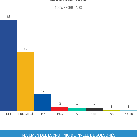
100
%
ESCRUTADO
65
42
12
3
2
2
1
1
CiU
ERC-Cat Sí
PP
PSC
SI
CUP
PxC
PRE-IR
RESUMEN DEL ESCRUTINIO DE PINELL DE SOLSONÈS