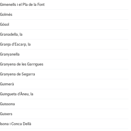
Gimenells i el Pla de la Font
Golmés
Gósol
Granadella, la
Granja d'Escarp, la
Granyanella
Granyena de les Garrigues
Granyena de Segarra
Guimerà
Guingueta d'Àneu, la
Guissona
Guixers
Isona i Conca Dellà