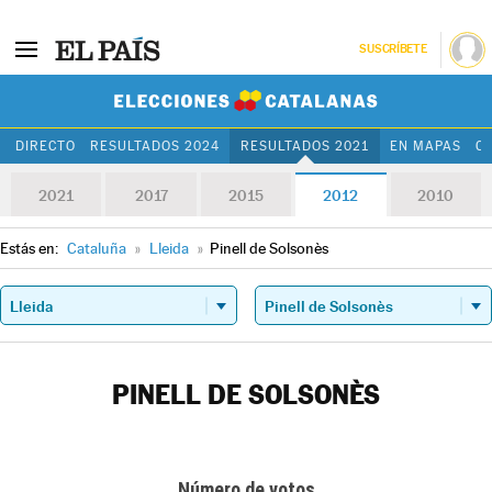
SUSCRÍBETE
Elecciones Cat
DIRECTO
RESULTADOS 2024
RESULTADOS 2021
EN MAPAS
C
2021
2017
2015
2012
2010
Estás en:
Cataluña
»
Lleida
»
Pinell de Solsonès
PINELL DE SOLSONÈS
Número de votos