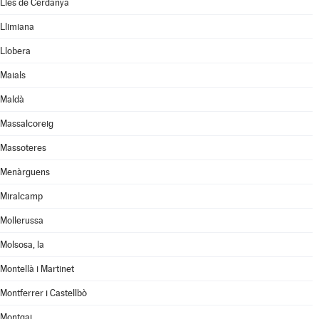
Lles de Cerdanya
Llimiana
Llobera
Maials
Maldà
Massalcoreig
Massoteres
Menàrguens
Miralcamp
Mollerussa
Molsosa, la
Montellà i Martinet
Montferrer i Castellbò
Montgai