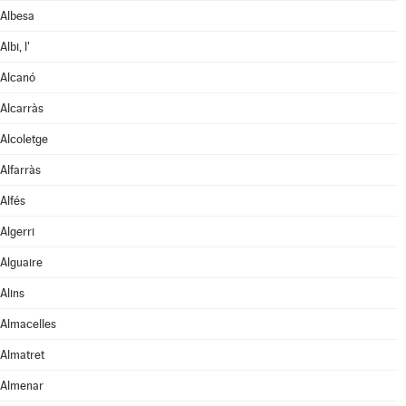
Albesa
Albi, l'
Alcanó
Alcarràs
Alcoletge
Alfarràs
Alfés
Algerri
Alguaire
Alins
Almacelles
Almatret
Almenar