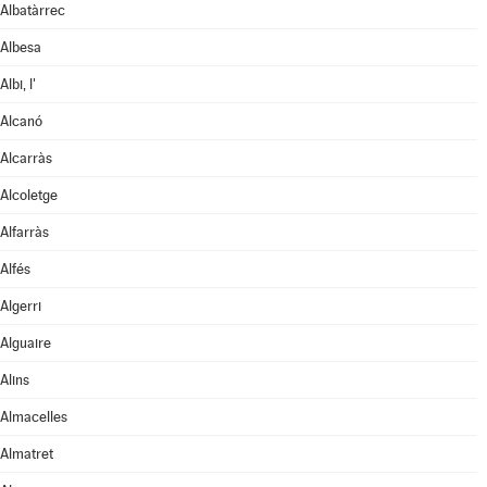
Albatàrrec
Albesa
Albi, l'
Alcanó
Alcarràs
Alcoletge
Alfarràs
Alfés
Algerri
Alguaire
Alins
Almacelles
Almatret