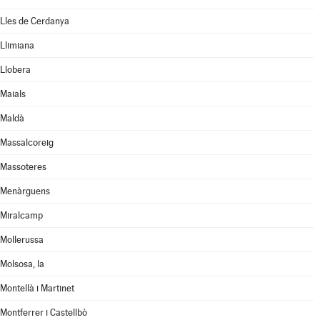
Lles de Cerdanya
Llimiana
Llobera
Maials
Maldà
Massalcoreig
Massoteres
Menàrguens
Miralcamp
Mollerussa
Molsosa, la
Montellà i Martinet
Montferrer i Castellbò