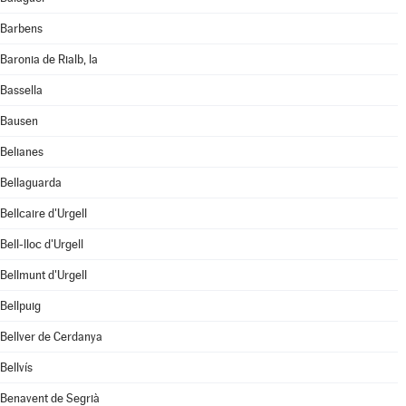
Barbens
Baronia de Rialb, la
Bassella
Bausen
Belianes
Bellaguarda
Bellcaire d'Urgell
Bell-lloc d'Urgell
Bellmunt d'Urgell
Bellpuig
Bellver de Cerdanya
Bellvís
Benavent de Segrià