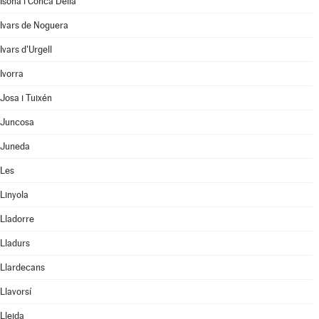
Isona i Conca Dellà
Ivars de Noguera
Ivars d'Urgell
Ivorra
Josa i Tuixén
Juncosa
Juneda
Les
Linyola
Lladorre
Lladurs
Llardecans
Llavorsí
Lleida