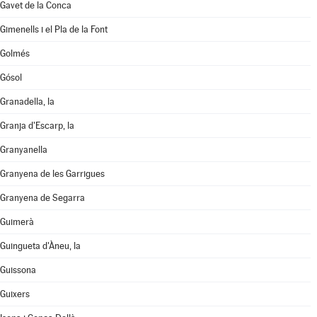
Gavet de la Conca
Gimenells i el Pla de la Font
Golmés
Gósol
Granadella, la
Granja d'Escarp, la
Granyanella
Granyena de les Garrigues
Granyena de Segarra
Guimerà
Guingueta d'Àneu, la
Guissona
Guixers