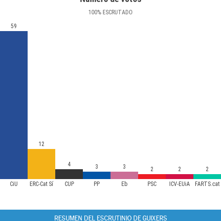
100
%
ESCRUTADO
59
12
4
3
3
2
2
2
CiU
ERC-Cat Sí
CUP
PP
Eb
PSC
ICV-EUiA
FARTS.cat
RESUMEN DEL ESCRUTINIO DE GUIXERS