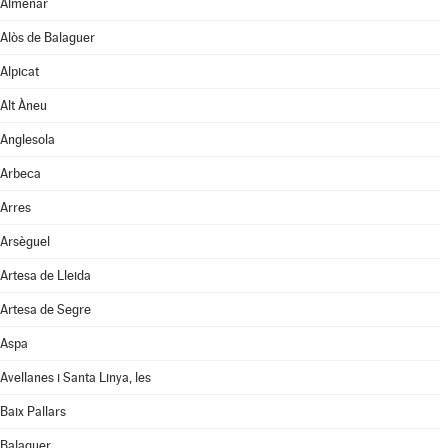
Almenar
Alòs de Balaguer
Alpicat
Alt Àneu
Anglesola
Arbeca
Arres
Arsèguel
Artesa de Lleida
Artesa de Segre
Aspa
Avellanes i Santa Linya, les
Baix Pallars
Balaguer