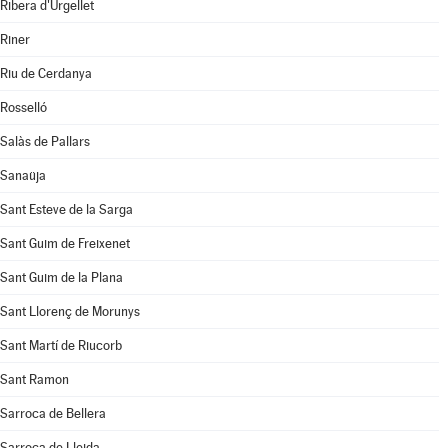
Ribera d'Urgellet
Riner
Riu de Cerdanya
Rosselló
Salàs de Pallars
Sanaüja
Sant Esteve de la Sarga
Sant Guim de Freixenet
Sant Guim de la Plana
Sant Llorenç de Morunys
Sant Martí de Riucorb
Sant Ramon
Sarroca de Bellera
Sarroca de Lleida