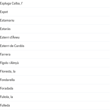
Espluga Calba, l'
Espot
Estamariu
Estaràs
Esterri d'Àneu
Esterri de Cardós
Farrera
Fígols i Alinyà
Floresta, la
Fondarella
Foradada
Fuliola, la
Fulleda