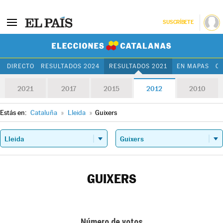
SUSCRÍBETE
Elecciones Cat
DIRECTO
RESULTADOS 2024
RESULTADOS 2021
EN MAPAS
C
2021
2017
2015
2012
2010
Estás en:
Cataluña
»
Lleida
»
Guixers
GUIXERS
Número de votos