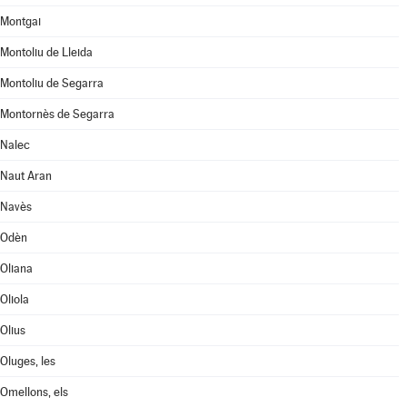
Montgai
Montoliu de Lleida
Montoliu de Segarra
Montornès de Segarra
Nalec
Naut Aran
Navès
Odèn
Oliana
Oliola
Olius
Oluges, les
Omellons, els