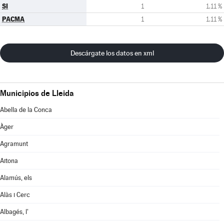
SI
1
1,11 %
PACMA
1
1,11 %
Descárgate los datos en xml
Municipios de Lleida
Abella de la Conca
Àger
Agramunt
Aitona
Alamús, els
Alàs i Cerc
Albagés, l'