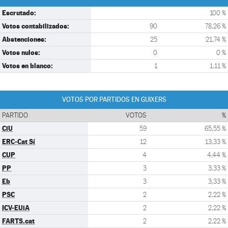
Escrutado:
100 %
Votos contabilizados:
90
78,26 %
Abstenciones:
25
21,74 %
Votos nulos:
0
0 %
Votos en blanco:
1
1,11 %
VOTOS POR PARTIDOS EN GUIXERS
PARTIDO
VOTOS
%
CiU
59
65,55 %
ERC-Cat Sí
12
13,33 %
CUP
4
4,44 %
PP
3
3,33 %
Eb
3
3,33 %
PSC
2
2,22 %
ICV-EUiA
2
2,22 %
FARTS.cat
2
2,22 %