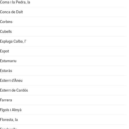
Coma i la Pedra, la
Conca de Dalt
Corbins
Cubells
Espluga Calba, l'
Espot
Estamariu
Estaràs
Esterri d'Àneu
Esterri de Cardós
Farrera
Fígols i Alinyà
Floresta, la