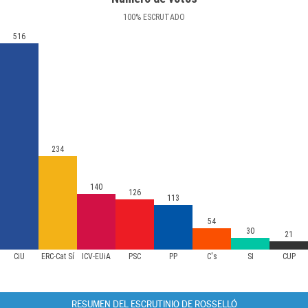
100
%
ESCRUTADO
516
234
140
126
113
54
30
21
CiU
ERC-Cat Sí
ICV-EUiA
PSC
PP
C's
SI
CUP
RESUMEN DEL ESCRUTINIO DE ROSSELLÓ