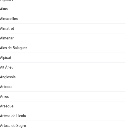
Alins
Almacelles
Almatret
Almenar
Alòs de Balaguer
Alpicat
Alt Àneu
Anglesola
Arbeca
Arres
Arsèguel
Artesa de Lleida
Artesa de Segre