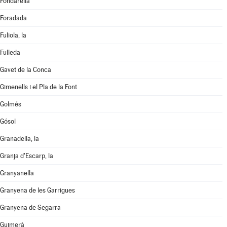
Fondarella
Foradada
Fuliola, la
Fulleda
Gavet de la Conca
Gimenells i el Pla de la Font
Golmés
Gósol
Granadella, la
Granja d'Escarp, la
Granyanella
Granyena de les Garrigues
Granyena de Segarra
Guimerà