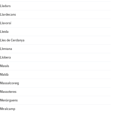
Lladurs
Llardecans
Llavorsí
Lleida
Lles de Cerdanya
Llimiana
Llobera
Maials
Maldà
Massalcoreig
Massoteres
Menàrguens
Miralcamp