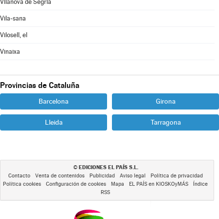
Vilanova de Segrià
Vila-sana
Vilosell, el
Vinaixa
Provincias de Cataluña
Barcelona
Girona
Lleida
Tarragona
EDICIONES EL PAÍS S.L.
©
Contacto
Venta de contenidos
Publicidad
Aviso legal
Política de privacidad
Política cookies
Configuración de cookies
Mapa
EL PAÍS en KIOSKOyMÁS
Índice
RSS