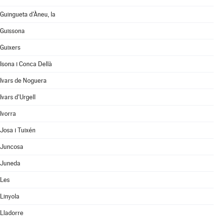
Guingueta d'Àneu, la
Guissona
Guixers
Isona i Conca Dellà
Ivars de Noguera
Ivars d'Urgell
Ivorra
Josa i Tuixén
Juncosa
Juneda
Les
Linyola
Lladorre