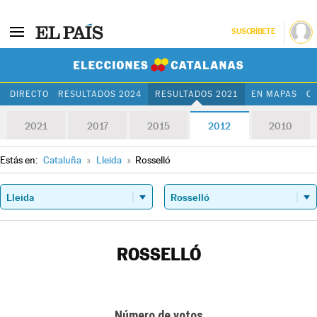
SUSCRÍBETE
Elecciones Cat
DIRECTO
RESULTADOS 2024
RESULTADOS 2021
EN MAPAS
C
2021
2017
2015
2012
2010
Estás en:
Cataluña
»
Lleida
»
Rosselló
ROSSELLÓ
Número de votos