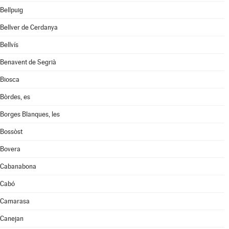
Bellpuig
Bellver de Cerdanya
Bellvís
Benavent de Segrià
Biosca
Bòrdes, es
Borges Blanques, les
Bossòst
Bovera
Cabanabona
Cabó
Camarasa
Canejan