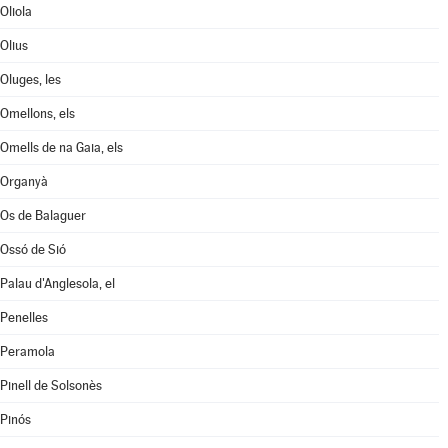
Oliola
Olius
Oluges, les
Omellons, els
Omells de na Gaia, els
Organyà
Os de Balaguer
Ossó de Sió
Palau d'Anglesola, el
Penelles
Peramola
Pinell de Solsonès
Pinós