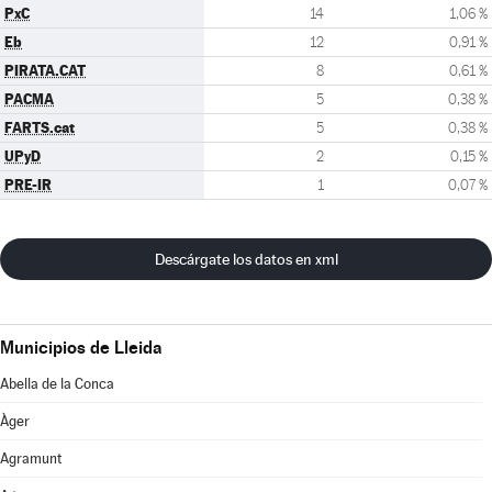
PxC
14
1,06 %
Eb
12
0,91 %
PIRATA.CAT
8
0,61 %
PACMA
5
0,38 %
FARTS.cat
5
0,38 %
UPyD
2
0,15 %
PRE-IR
1
0,07 %
Descárgate los datos en xml
Municipios de Lleida
Abella de la Conca
Àger
Agramunt