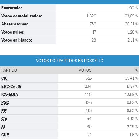
Escrutado:
100 %
Votos contabilizados:
1.326
63,69 %
Abstenciones:
756
36,31 %
Votos nulos:
17
1,28 %
Votos en blanco:
28
2,11 %
VOTOS POR PARTIDOS EN ROSSELLÓ
PARTIDO
VOTOS
%
CiU
516
39,41 %
ERC-Cat Sí
234
17,87 %
ICV-EUiA
140
10,69 %
PSC
126
9,62 %
PP
113
8,63 %
C's
54
4,12 %
SI
30
2,29 %
CUP
21
1,6 %