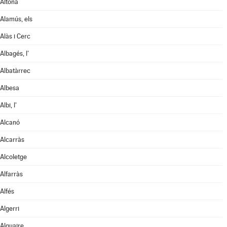
Aitona
Alamús, els
Alàs i Cerc
Albagés, l'
Albatàrrec
Albesa
Albi, l'
Alcanó
Alcarràs
Alcoletge
Alfarràs
Alfés
Algerri
Alguaire