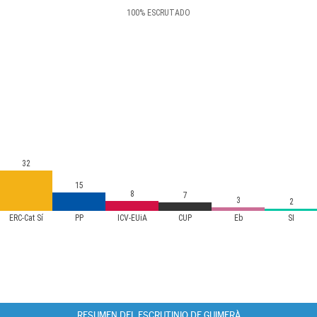
100
%
ESCRUTADO
32
15
8
7
3
2
ERC-Cat Sí
PP
ICV-EUiA
CUP
Eb
SI
RESUMEN DEL ESCRUTINIO DE GUIMERÀ