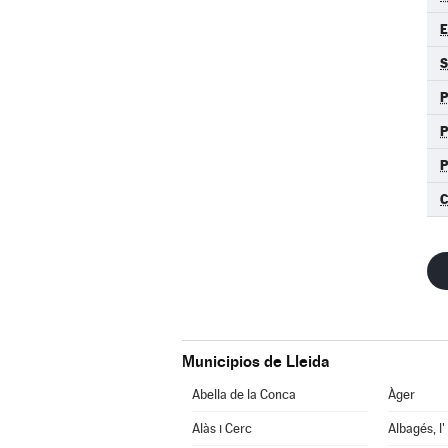
E
S
P
C
Municipios de Lleida
Abella de la Conca
Àger
Alàs i Cerc
Albagés, l'