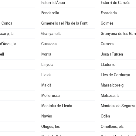
Esterri d'Àneu
Esterri de Cardós
a
Fondarella
Foradada
a Conca
Gimenells i el Pla de la Font
Golmés
scarp, la
Granyanella
Granyena de les Gar
d'Àneu, la
Guissona
Guixers
ell
Ivorra
Josa i Tuixén
Linyola
Lladorre
Lleida
Lles de Cerdanya
Maldà
Massalcoreig
Mollerussa
Molsosa, la
Montoliu de Lleida
Montoliu de Segarra
Navès
Odèn
Oluges, les
Omellons, els