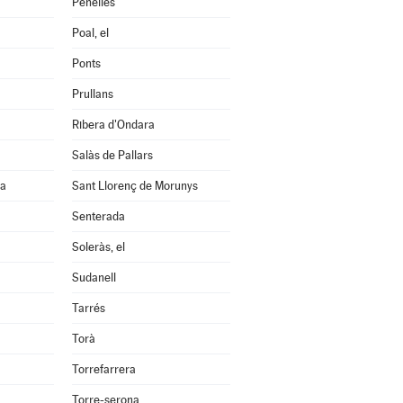
Penelles
Poal, el
Ponts
Prullans
Ribera d'Ondara
Salàs de Pallars
na
Sant Llorenç de Morunys
Senterada
Soleràs, el
Sudanell
Tarrés
Torà
Torrefarrera
Torre-serona