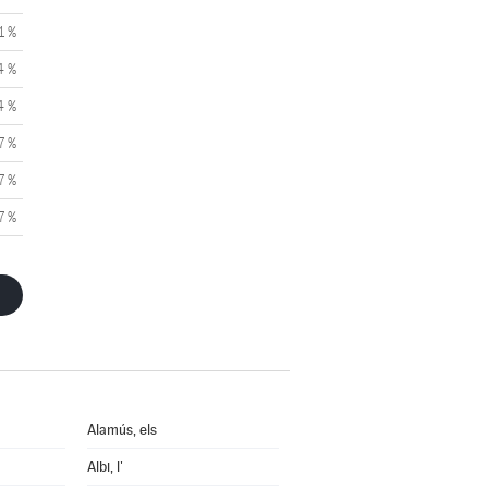
1 %
4 %
4 %
7 %
7 %
7 %
Alamús, els
Albi, l'