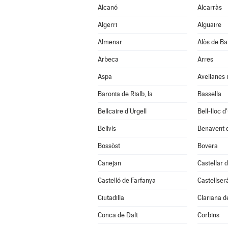
Alcanó
Alcarràs
Algerri
Alguaire
Almenar
Alòs de Ba
Arbeca
Arres
Aspa
Avellanes i
Baronia de Rialb, la
Bassella
Bellcaire d'Urgell
Bell-lloc d
Bellvís
Benavent 
Bossòst
Bovera
Canejan
Castellar d
Castelló de Farfanya
Castellser
Ciutadilla
Clariana d
Conca de Dalt
Corbins