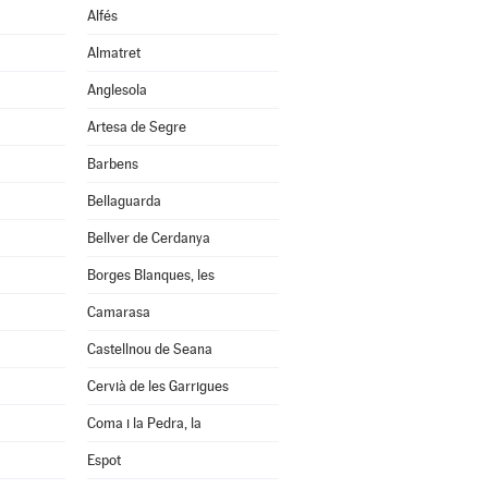
Alfés
Almatret
Anglesola
Artesa de Segre
Barbens
Bellaguarda
Bellver de Cerdanya
Borges Blanques, les
Camarasa
Castellnou de Seana
Cervià de les Garrigues
Coma i la Pedra, la
Espot