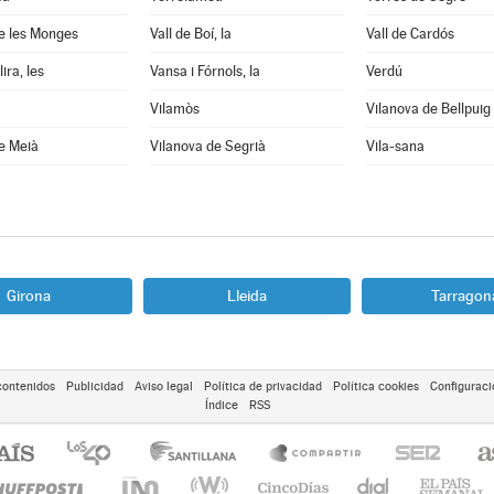
e les Monges
Vall de Boí, la
Vall de Cardós
ira, les
Vansa i Fórnols, la
Verdú
Vilamòs
Vilanova de Bellpuig
e Meià
Vilanova de Segrià
Vila-sana
Girona
Lleida
Tarragon
contenidos
Publicidad
Aviso legal
Política de privacidad
Política cookies
Configuraci
Índice
RSS