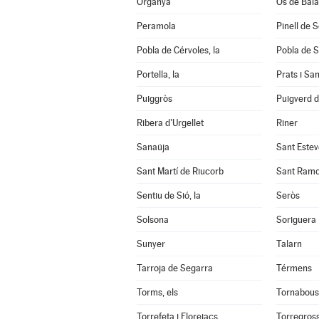
Organyà
Os de Bal
Peramola
Pinell de 
Pobla de Cérvoles, la
Pobla de S
Portella, la
Prats i Sa
Puiggròs
Puigverd 
Ribera d'Urgellet
Riner
Sanaüja
Sant Estev
Sant Martí de Riucorb
Sant Ram
Sentiu de Sió, la
Seròs
Solsona
Soriguera
Sunyer
Talarn
Tarroja de Segarra
Térmens
Torms, els
Tornabous
Torrefeta i Florejacs
Torregros