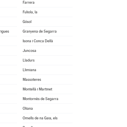
Farrera
Fuliola, la
Gósol
rigues
Granyena de Segarra
Isona i Conca Dellà
Juncosa
Lladurs
Llimiana
Massoteres
Montellà i Martinet
Montornès de Segarra
Oliana
Omells de na Gaia, els