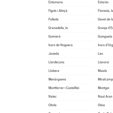
Estamariu
Estaràs
Fígols i Alinyà
Floresta, l
Fulleda
Gavet de l
Granadella, la
Granja d'E
Guimerà
Guingueta 
Ivars de Noguera
Ivars d'Urg
Juneda
Les
Llardecans
Llavorsí
Llobera
Maials
Menàrguens
Miralcamp
Montferrer i Castellbò
Montgai
Nalec
Naut Aran
Oliola
Olius