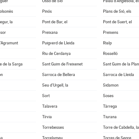
aguer
Ossó de Sió
Palau d'Anglesola, el
Solsonès
Pinós
Plans de Sió, els
egur, la
Pont de Bar, el
Pont de Suert, el
nsor
Preixana
Preixens
d'Agramunt
Puigverd de Lleida
Rialp
Riu de Cerdanya
Rosselló
e de la Sarga
Sant Guim de Freixenet
Sant Guim de la Pla
on
Sarroca de Bellera
Sarroca de Lleida
Seu d'Urgell, la
Sidamon
Sort
Soses
Talavera
Tàrrega
Tírvia
Tiurana
Torrebesses
Torre de Cabdella, la
sa
Torrelameu
Torres de Segre