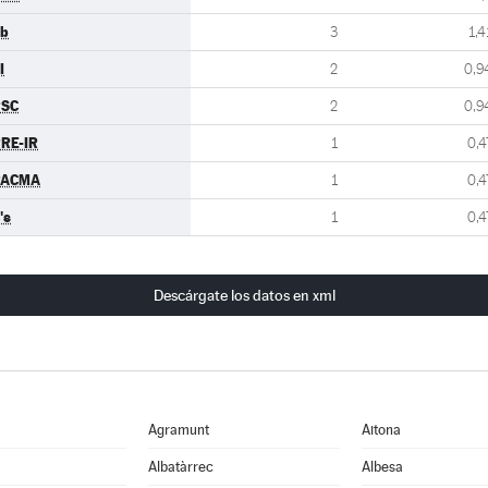
b
3
1,4
I
2
0,9
PSC
2
0,9
RE-IR
1
0,4
PACMA
1
0,4
's
1
0,4
Descárgate los datos en xml
Agramunt
Aitona
Albatàrrec
Albesa