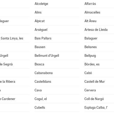
Alcoletge
Alfarràs
Alins
Almacelles
laguer
Alpicat
Alt Àneu
Arsèguel
Artesa de Lleida
 Santa Linya, les
Baix Pallars
Balaguer
Bausen
Belianes
'Urgell
Bellmunt d'Urgell
Bellpuig
de Segrià
Biosca
Bòrdes, es
Cabanabona
Cabó
e la Ribera
Castelldans
Castell de Mur
à
Cava
Cervera
e Cardener
Cogul, el
Coll de Nargó
Cubells
Espluga Calba, l'