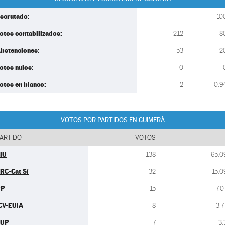
scrutado:
10
otos contabilizados:
212
8
bstenciones:
53
2
otos nulos:
0
otos en blanco:
2
0,9
VOTOS POR PARTIDOS EN GUIMERÀ
ARTIDO
VOTOS
iU
138
65,0
RC-Cat Sí
32
15,0
PP
15
7,0
CV-EUiA
8
3,7
CUP
7
3,