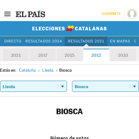
SUSCRÍBETE
Elecciones Cat
DIRECTO
RESULTADOS 2024
RESULTADOS 2021
EN MAPAS
C
2021
2017
2015
2012
2010
Estás en:
Cataluña
»
Lleida
»
Biosca
BIOSCA
Número de votos