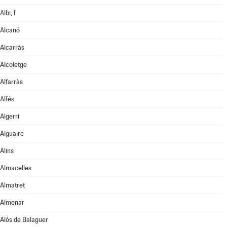
Albi, l'
Alcanó
Alcarràs
Alcoletge
Alfarràs
Alfés
Algerri
Alguaire
Alins
Almacelles
Almatret
Almenar
Alòs de Balaguer