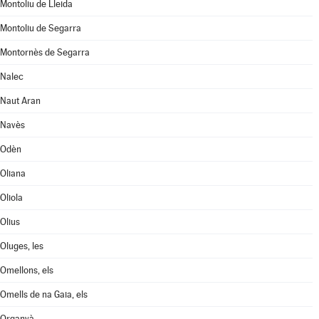
Montoliu de Lleida
Montoliu de Segarra
Montornès de Segarra
Nalec
Naut Aran
Navès
Odèn
Oliana
Oliola
Olius
Oluges, les
Omellons, els
Omells de na Gaia, els
Organyà