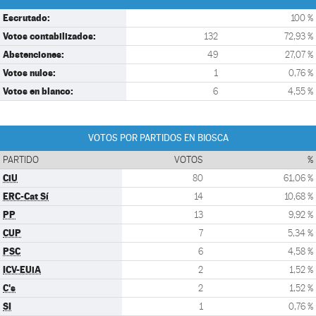
Escrutado:
100 %
Votos contabilizados:
132
72,93 %
Abstenciones:
49
27,07 %
Votos nulos:
1
0,76 %
Votos en blanco:
6
4,55 %
VOTOS POR PARTIDOS EN BIOSCA
PARTIDO
VOTOS
%
CiU
80
61,06 %
ERC-Cat Sí
14
10,68 %
PP
13
9,92 %
CUP
7
5,34 %
PSC
6
4,58 %
ICV-EUiA
2
1,52 %
C's
2
1,52 %
SI
1
0,76 %