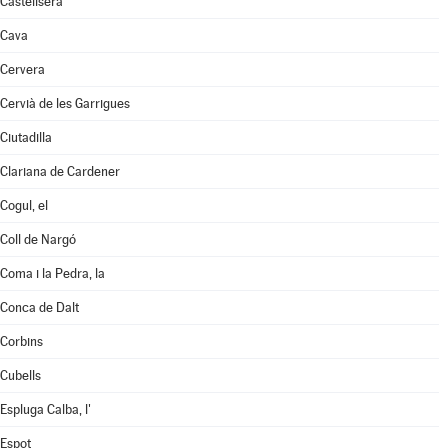
Castellserà
Cava
Cervera
Cervià de les Garrigues
Ciutadilla
Clariana de Cardener
Cogul, el
Coll de Nargó
Coma i la Pedra, la
Conca de Dalt
Corbins
Cubells
Espluga Calba, l'
Espot