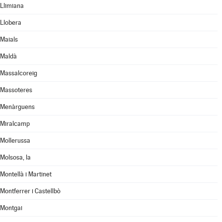
Llimiana
Llobera
Maials
Maldà
Massalcoreig
Massoteres
Menàrguens
Miralcamp
Mollerussa
Molsosa, la
Montellà i Martinet
Montferrer i Castellbò
Montgai