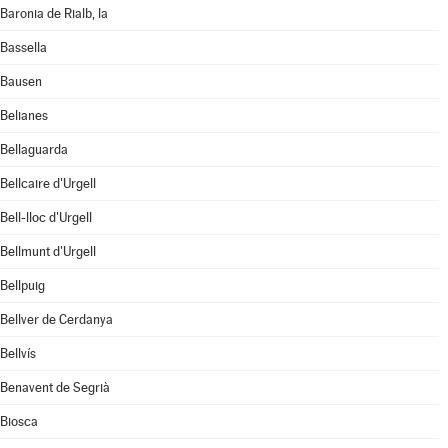
Baronia de Rialb, la
Bassella
Bausen
Belianes
Bellaguarda
Bellcaire d'Urgell
Bell-lloc d'Urgell
Bellmunt d'Urgell
Bellpuig
Bellver de Cerdanya
Bellvís
Benavent de Segrià
Biosca