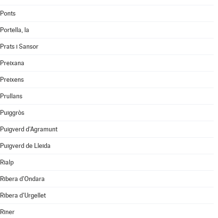
Ponts
Portella, la
Prats i Sansor
Preixana
Preixens
Prullans
Puiggròs
Puigverd d'Agramunt
Puigverd de Lleida
Rialp
Ribera d'Ondara
Ribera d'Urgellet
Riner