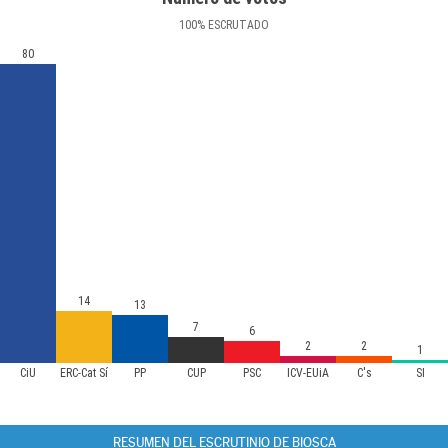
100
%
ESCRUTADO
80
14
13
7
6
2
2
1
CiU
ERC-Cat Sí
PP
CUP
PSC
ICV-EUiA
C's
SI
RESUMEN DEL ESCRUTINIO DE BIOSCA