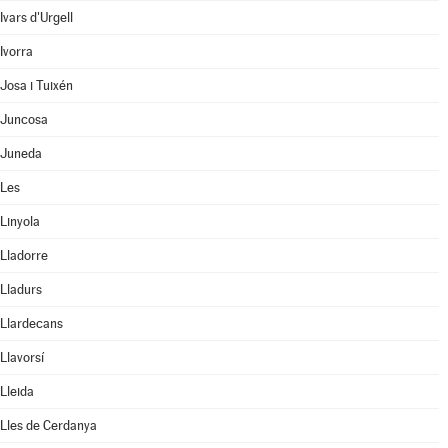
Ivars d'Urgell
Ivorra
Josa i Tuixén
Juncosa
Juneda
Les
Linyola
Lladorre
Lladurs
Llardecans
Llavorsí
Lleida
Lles de Cerdanya