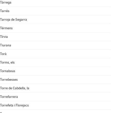
Tàrrega
Tarrés
Tarroja de Segarra
Térmens
Tírvia
Tiurana
Torà
Torms, els
Tornabous
Torrebesses
Torre de Cabdella, la
Torrefarrera
Torrefeta i Florejacs