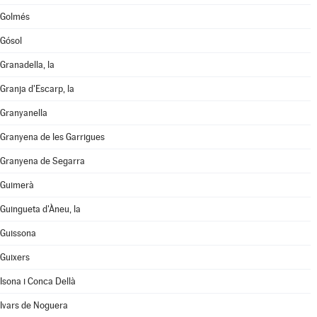
Golmés
Gósol
Granadella, la
Granja d'Escarp, la
Granyanella
Granyena de les Garrigues
Granyena de Segarra
Guimerà
Guingueta d'Àneu, la
Guissona
Guixers
Isona i Conca Dellà
Ivars de Noguera