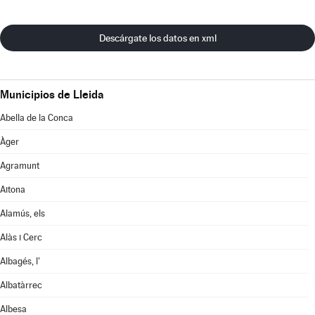
Descárgate los datos en xml
Municipios de Lleida
Abella de la Conca
Àger
Agramunt
Aitona
Alamús, els
Alàs i Cerc
Albagés, l'
Albatàrrec
Albesa