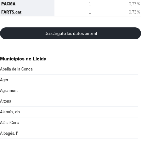
PACMA
1
0,73 %
FARTS.cat
1
0,73 %
Descárgate los datos en xml
Municipios de Lleida
Abella de la Conca
Àger
Agramunt
Aitona
Alamús, els
Alàs i Cerc
Albagés, l'