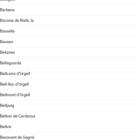
Barbens
Baronia de Rialb, la
Bassella
Bausen
Belianes
Bellaguarda
Bellcaire d'Urgell
Bell-lloc d'Urgell
Bellmunt d'Urgell
Bellpuig
Bellver de Cerdanya
Bellvís
Benavent de Segrià