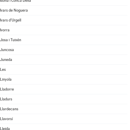
Isona i Conca Dellà
Ivars de Noguera
Ivars d'Urgell
Ivorra
Josa i Tuixén
Juncosa
Juneda
Les
Linyola
Lladorre
Lladurs
Llardecans
Llavorsí
Lleida