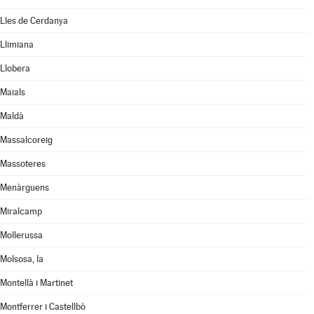
Lles de Cerdanya
Llimiana
Llobera
Maials
Maldà
Massalcoreig
Massoteres
Menàrguens
Miralcamp
Mollerussa
Molsosa, la
Montellà i Martinet
Montferrer i Castellbò