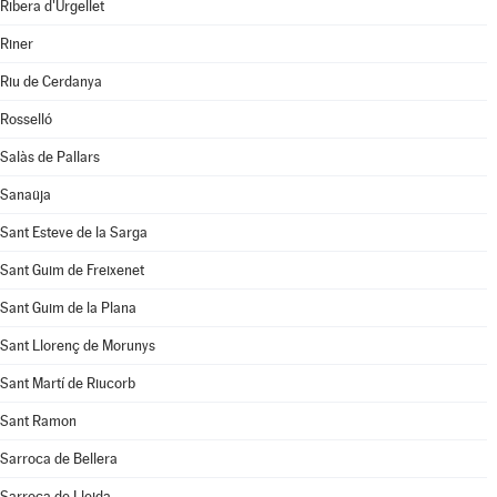
Ribera d'Urgellet
Riner
Riu de Cerdanya
Rosselló
Salàs de Pallars
Sanaüja
Sant Esteve de la Sarga
Sant Guim de Freixenet
Sant Guim de la Plana
Sant Llorenç de Morunys
Sant Martí de Riucorb
Sant Ramon
Sarroca de Bellera
Sarroca de Lleida