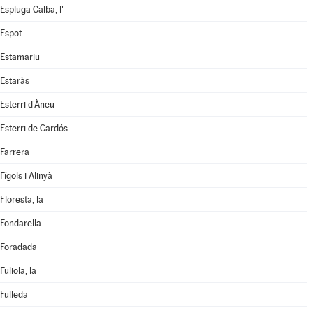
Espluga Calba, l'
Espot
Estamariu
Estaràs
Esterri d'Àneu
Esterri de Cardós
Farrera
Fígols i Alinyà
Floresta, la
Fondarella
Foradada
Fuliola, la
Fulleda