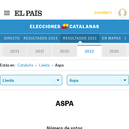
SUSCRÍBETE
Elecciones Cat
DIRECTO
RESULTADOS 2024
RESULTADOS 2021
EN MAPAS
C
2021
2017
2015
2012
2010
Estás en:
Cataluña
»
Lleida
»
Aspa
ASPA
Número de votos