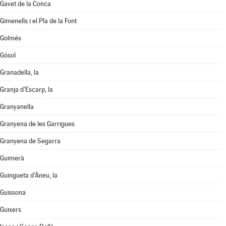
Gavet de la Conca
Gimenells i el Pla de la Font
Golmés
Gósol
Granadella, la
Granja d'Escarp, la
Granyanella
Granyena de les Garrigues
Granyena de Segarra
Guimerà
Guingueta d'Àneu, la
Guissona
Guixers