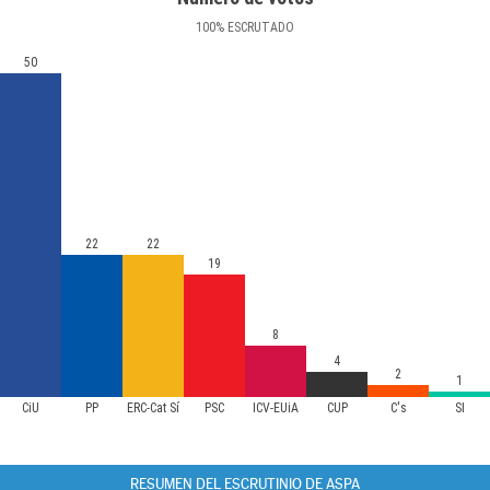
100
%
ESCRUTADO
50
22
22
19
8
4
2
1
CiU
PP
ERC-Cat Sí
PSC
ICV-EUiA
CUP
C's
SI
RESUMEN DEL ESCRUTINIO DE ASPA