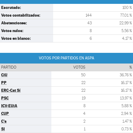
Escrutado:
100 %
Votos contabilizados:
144
77,01 %
Abstenciones:
43
22,99 %
Votos nulos:
8
5,56 %
Votos en blanco:
6
4,17 %
VOTOS POR PARTIDOS EN ASPA
PARTIDO
VOTOS
%
CiU
50
36,76 %
PP
22
16,17 %
ERC-Cat Sí
22
16,17 %
PSC
19
13,97 %
ICV-EUiA
8
5,88 %
CUP
4
2,94 %
C's
2
1,47 %
SI
1
0,73 %