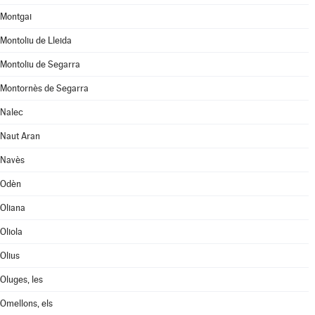
Montgai
Montoliu de Lleida
Montoliu de Segarra
Montornès de Segarra
Nalec
Naut Aran
Navès
Odèn
Oliana
Oliola
Olius
Oluges, les
Omellons, els