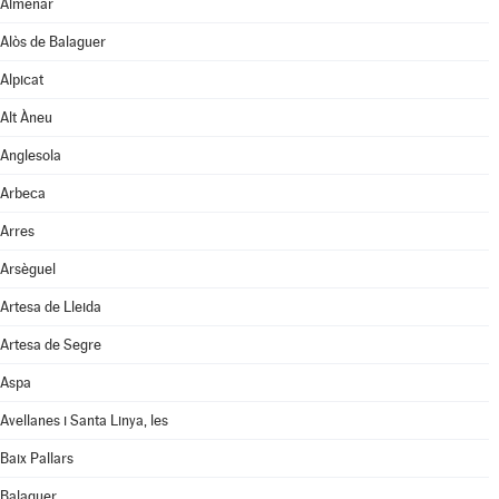
Almenar
Alòs de Balaguer
Alpicat
Alt Àneu
Anglesola
Arbeca
Arres
Arsèguel
Artesa de Lleida
Artesa de Segre
Aspa
Avellanes i Santa Linya, les
Baix Pallars
Balaguer