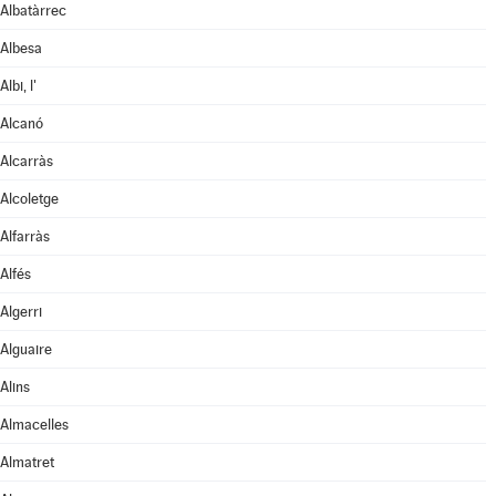
Albatàrrec
Albesa
Albi, l'
Alcanó
Alcarràs
Alcoletge
Alfarràs
Alfés
Algerri
Alguaire
Alins
Almacelles
Almatret