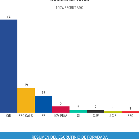
100
%
ESCRUTADO
72
19
13
5
2
2
1
1
CiU
ERC-Cat Sí
PP
ICV-EUiA
SI
CUP
U.C.E.
PSC
RESUMEN DEL ESCRUTINIO DE FORADADA