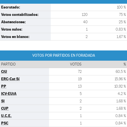
Escrutado:
100 %
Votos contabilizados:
120
75 %
Abstenciones:
40
25 %
Votos nulos:
1
0,83 %
Votos en blanco:
2
1,67 %
VOTOS POR PARTIDOS EN FORADADA
PARTIDO
VOTOS
%
CiU
72
60,5 %
ERC-Cat Sí
19
15,96 %
PP
13
10,92 %
ICV-EUiA
5
4,2 %
SI
2
1,68 %
CUP
2
1,68 %
U.C.E.
1
0,84 %
PSC
1
0,84 %