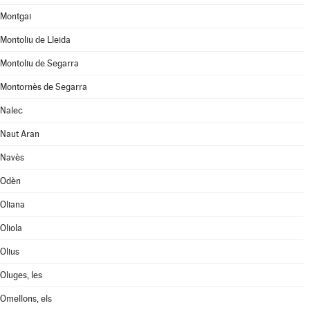
Montgai
Montoliu de Lleida
Montoliu de Segarra
Montornès de Segarra
Nalec
Naut Aran
Navès
Odèn
Oliana
Oliola
Olius
Oluges, les
Omellons, els