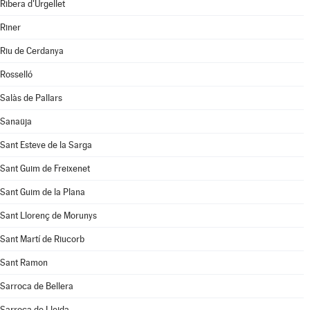
Ribera d'Urgellet
Riner
Riu de Cerdanya
Rosselló
Salàs de Pallars
Sanaüja
Sant Esteve de la Sarga
Sant Guim de Freixenet
Sant Guim de la Plana
Sant Llorenç de Morunys
Sant Martí de Riucorb
Sant Ramon
Sarroca de Bellera
Sarroca de Lleida