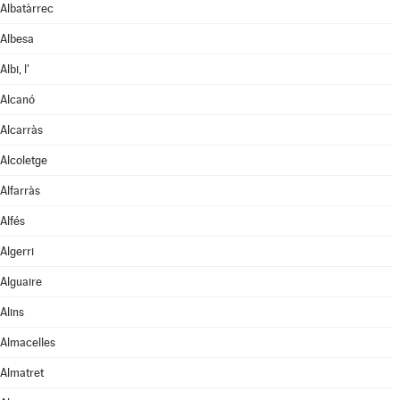
Albatàrrec
Albesa
Albi, l'
Alcanó
Alcarràs
Alcoletge
Alfarràs
Alfés
Algerri
Alguaire
Alins
Almacelles
Almatret