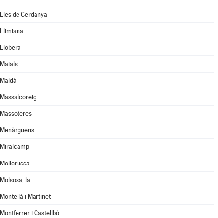
Lles de Cerdanya
Llimiana
Llobera
Maials
Maldà
Massalcoreig
Massoteres
Menàrguens
Miralcamp
Mollerussa
Molsosa, la
Montellà i Martinet
Montferrer i Castellbò