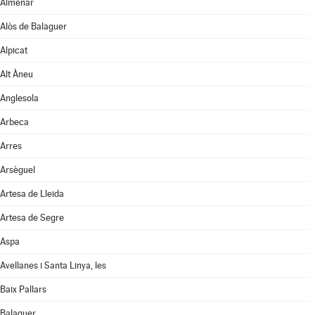
Almenar
Alòs de Balaguer
Alpicat
Alt Àneu
Anglesola
Arbeca
Arres
Arsèguel
Artesa de Lleida
Artesa de Segre
Aspa
Avellanes i Santa Linya, les
Baix Pallars
Balaguer