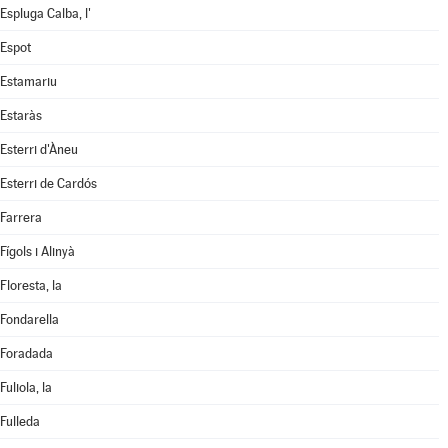
Espluga Calba, l'
Espot
Estamariu
Estaràs
Esterri d'Àneu
Esterri de Cardós
Farrera
Fígols i Alinyà
Floresta, la
Fondarella
Foradada
Fuliola, la
Fulleda