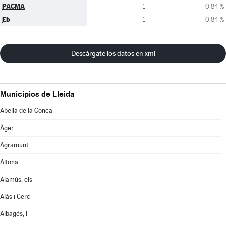
PACMA
1
0,84 %
Eb
1
0,84 %
Descárgate los datos en xml
Municipios de Lleida
Abella de la Conca
Àger
Agramunt
Aitona
Alamús, els
Alàs i Cerc
Albagés, l'