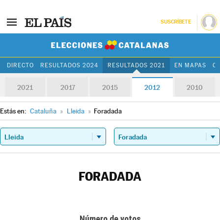
SUSCRÍBETE
Elecciones Cat
DIRECTO
RESULTADOS 2024
RESULTADOS 2021
EN MAPAS
C
2021
2017
2015
2012
2010
Estás en:
Cataluña
»
Lleida
»
Foradada
FORADADA
Número de votos