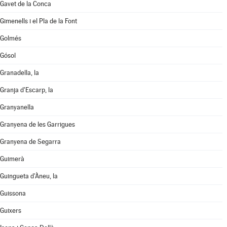
Gavet de la Conca
Gimenells i el Pla de la Font
Golmés
Gósol
Granadella, la
Granja d'Escarp, la
Granyanella
Granyena de les Garrigues
Granyena de Segarra
Guimerà
Guingueta d'Àneu, la
Guissona
Guixers