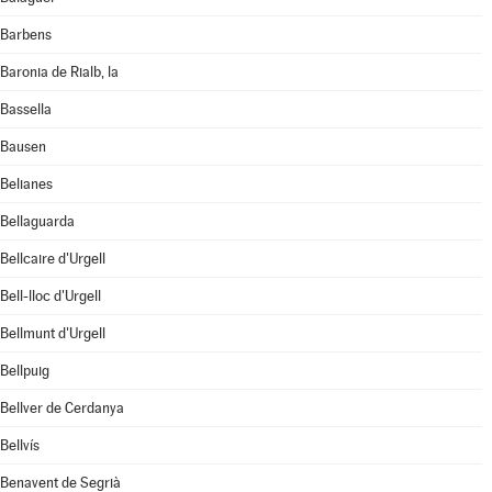
Barbens
Baronia de Rialb, la
Bassella
Bausen
Belianes
Bellaguarda
Bellcaire d'Urgell
Bell-lloc d'Urgell
Bellmunt d'Urgell
Bellpuig
Bellver de Cerdanya
Bellvís
Benavent de Segrià