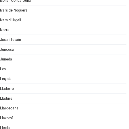
Isona i Conca Dellà
Ivars de Noguera
Ivars d'Urgell
Ivorra
Josa i Tuixén
Juncosa
Juneda
Les
Linyola
Lladorre
Lladurs
Llardecans
Llavorsí
Lleida