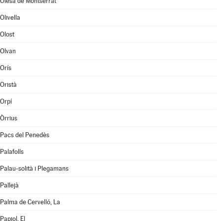
Olesa de Montserrat
Olivella
Olost
Olvan
Orís
Oristà
Orpí
Òrrius
Pacs del Penedès
Palafolls
Palau-solità i Plegamans
Pallejà
Palma de Cervelló, La
Papiol, El