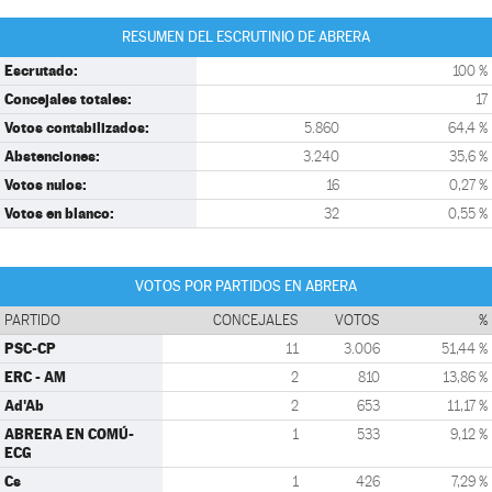
RESUMEN DEL ESCRUTINIO DE ABRERA
Escrutado:
100 %
Concejales totales:
17
Votos contabilizados:
5.860
64,4 %
Abstenciones:
3.240
35,6 %
Votos nulos:
16
0,27 %
Votos en blanco:
32
0,55 %
VOTOS POR PARTIDOS EN ABRERA
PARTIDO
CONCEJALES
VOTOS
%
PSC-CP
11
3.006
51,44 %
ERC - AM
2
810
13,86 %
Ad'Ab
2
653
11,17 %
ABRERA EN COMÚ-
1
533
9,12 %
ECG
Cs
1
426
7,29 %