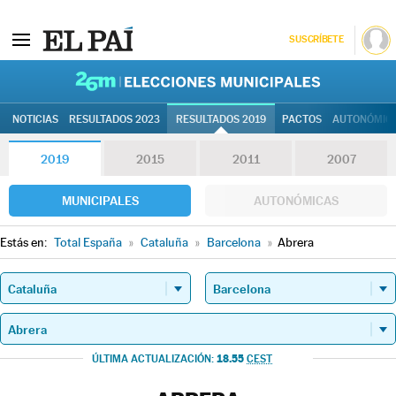
SUSCRÍBETE
26M | Elec
NOTICIAS
RESULTADOS 2023
RESULTADOS 2019
PACTOS
AUTONÓMIC
2019
2015
2011
2007
MUNICIPALES
AUTONÓMICAS
Estás en:
Total España
»
Cataluña
»
Barcelona
»
Abrera
18.55
ÚLTIMA ACTUALIZACIÓN:
CEST