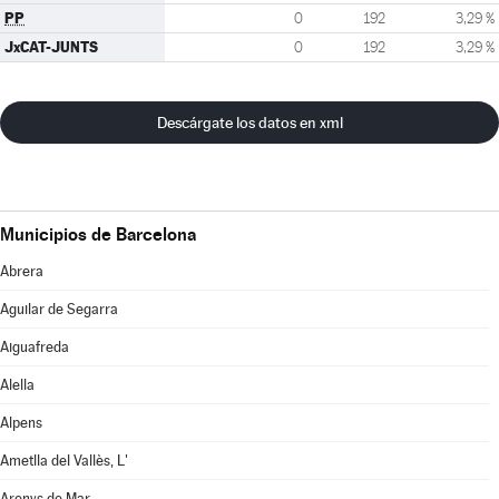
PP
0
192
3,29 %
JxCAT-JUNTS
0
192
3,29 %
Descárgate los datos en xml
Municipios de Barcelona
Abrera
Aguilar de Segarra
Aiguafreda
Alella
Alpens
Ametlla del Vallès, L'
Arenys de Mar