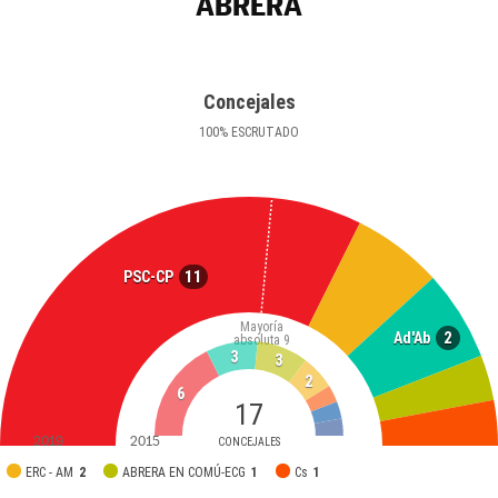
ABRERA
Concejales
100
%
ESCRUTADO
11
PSC-CP
Mayoría
2
Ad'Ab
absoluta
9
3
3
2
6
17
2019
2015
CONCEJALES
ERC - AM
2
ABRERA EN COMÚ-ECG
1
Cs
1