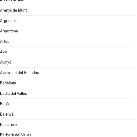
Arenys de Munt
Argençola
Argentona
Artés
Avià
Avinyó
Avinyonet del Penedès
Badalona
Badia del Vallès
Bagà
Balenyà
Balsareny
Barberà del Vallès