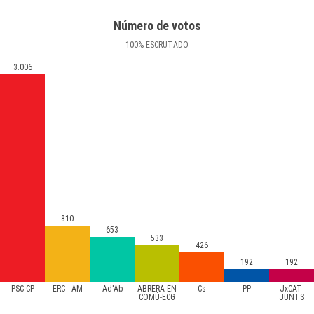
Número de votos
100
%
ESCRUTADO
3.006
810
653
533
426
192
192
PSC-CP
ERC - AM
Ad'Ab
ABRERA EN
Cs
PP
JxCAT-
COMÚ-ECG
JUNTS