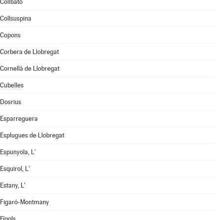
Collbató
Collsuspina
Copons
Corbera de Llobregat
Cornellà de Llobregat
Cubelles
Dosrius
Esparreguera
Esplugues de Llobregat
Espunyola, L'
Esquirol, L'
Estany, L'
Figaró-Montmany
Fígols