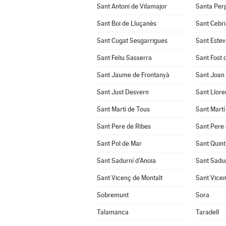
Sant Antoni de Vilamajor
Santa Per
Sant Boi de Lluçanès
Sant Cebri
Sant Cugat Sesgarrigues
Sant Estev
Sant Feliu Sasserra
Sant Fost 
Sant Jaume de Frontanyà
Sant Joan
Sant Just Desvern
Sant Llore
Sant Martí de Tous
Sant Martí
Sant Pere de Ribes
Sant Pere 
Sant Pol de Mar
Sant Quint
Sant Sadurní d'Anoia
Sant Sadu
Sant Vicenç de Montalt
Sant Vicen
Sobremunt
Sora
Talamanca
Taradell