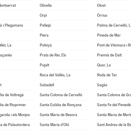
ontserrat
Olivella
Olost
Orpí
Òrrius
tà i Plegamans
Pallejà
Palma de Cervelló, L
Piera
Pineda de Mar
llet, La
Polinyà
Pont de Vilomara i Ro
luçanès
Prats de Rei, Els
Premià de Dalt
Pujalt
Quar, La
Roca del Vallès, La
Roda de Ter
t
Sabadell
Sagàs
lia de Voltregà
Santa Coloma de Cervelló
Santa Coloma de Gr
lia de Riuprimer
Santa Eulàlia de Ronçana
Santa Fe del Penedè
arida i els Monjos
Santa Maria de Besora
Santa Maria de Mart
a de Palautordera
Santa Maria d'Oló
Sant Andreu de la B