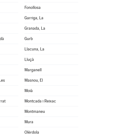
Fonollosa
Garriga, La
Granada, La
edà
Gurb
Llacuna, La
Lluçà
Marganell
Les
Masnou, El
Moià
rrat
Montcada i Reixac
Montmaneu
Mura
Olèrdola