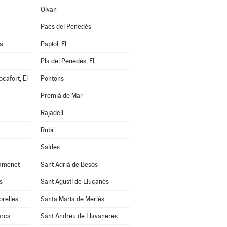
Olvan
Pacs del Penedès
a
Papiol, El
Pla del Penedès, El
cafort, El
Pontons
Premià de Mar
Rajadell
Rubí
Saldes
amenet
Sant Adrià de Besòs
s
Sant Agustí de Lluçanès
orelles
Santa Maria de Merlès
arca
Sant Andreu de Llavaneres