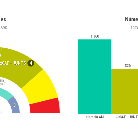
les
Núme
TADO
100
1.360
4
xCAT - JUNTS
826
ría
ta
7
3
ES
aramoià-AM
JxCAT - JUNT