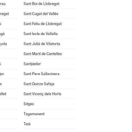
Grau
Sant Boi de Llobregat
bregat
Sant Cugat del Vallès
s
Sant Feliu de Llobregat
egà
Sant Iscle de Vallalta
nyola
Sant Julià de Vilatorta
Sant Martí de Centelles
s
Santpedor
jor
Sant Pere Sallavinera
ès
Sant Quirze Safaja
llet
Sant Vicenç dels Horts
Sitges
Tagamanent
Teià