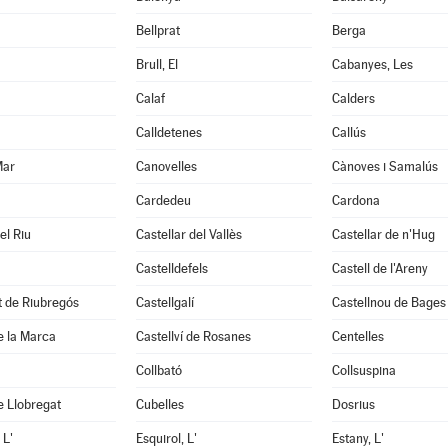
Bellprat
Berga
Brull, El
Cabanyes, Les
Calaf
Calders
Calldetenes
Callús
Mar
Canovelles
Cànoves i Samalús
Cardedeu
Cardona
el Riu
Castellar del Vallès
Castellar de n'Hug
Castelldefels
Castell de l'Areny
it de Riubregós
Castellgalí
Castellnou de Bages
de la Marca
Castellví de Rosanes
Centelles
Collbató
Collsuspina
e Llobregat
Cubelles
Dosrius
 L'
Esquirol, L'
Estany, L'