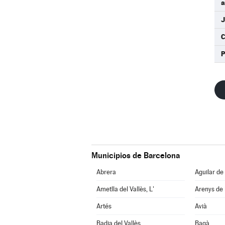
a
J
P
Municipios de Barcelona
Abrera
Aguilar de
Ametlla del Vallès, L'
Arenys de
Artés
Avià
Badia del Vallès
Bagà