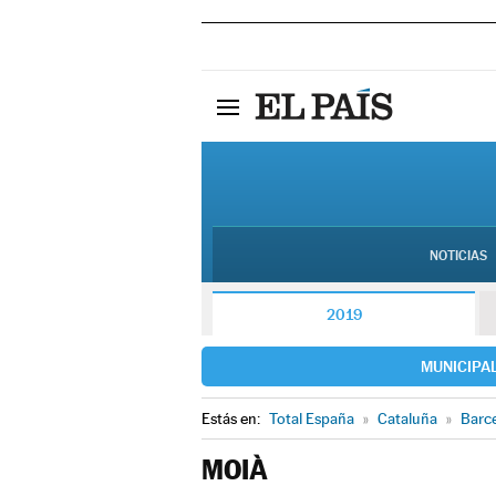
NOTICIAS
2019
MUNICIPA
Estás en:
Total España
»
Cataluña
»
Barc
MOIÀ