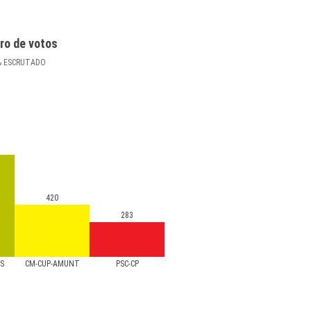
ro de votos
%
ESCRUTADO
420
283
S
CM-CUP-AMUNT
PSC-CP