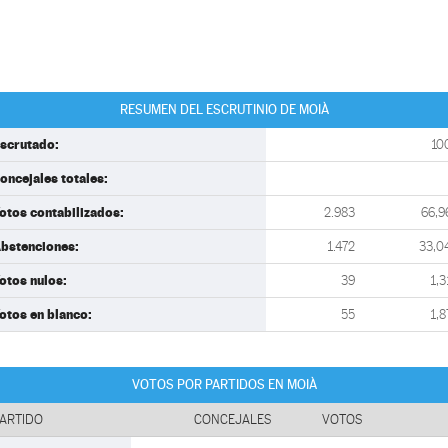
RESUMEN DEL ESCRUTINIO DE MOIÀ
scrutado:
10
oncejales totales:
otos contabilizados:
2.983
66,9
bstenciones:
1.472
33,0
otos nulos:
39
1,3
otos en blanco:
55
1,8
VOTOS POR PARTIDOS EN MOIÀ
ARTIDO
CONCEJALES
VOTOS