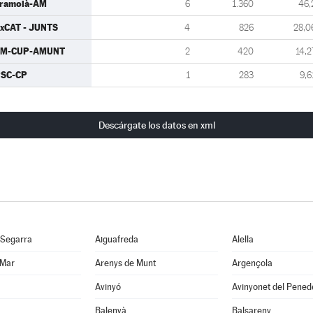
ramoià-AM
6
1.360
46,
xCAT - JUNTS
4
826
28,0
CM-CUP-AMUNT
2
420
14,2
SC-CP
1
283
9,6
Descárgate los datos en xml
 Segarra
Aiguafreda
Alella
 Mar
Arenys de Munt
Argençola
Avinyó
Avinyonet del Pened
Balenyà
Balsareny