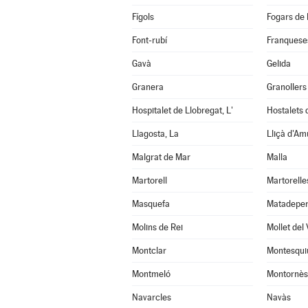
Fígols
Fogars de 
Font-rubí
Franqueses
Gavà
Gelida
Granera
Granollers
Hospitalet de Llobregat, L'
Hostalets d
Llagosta, La
Lliçà d'Am
Malgrat de Mar
Malla
Martorell
Martorelle
Masquefa
Matadepe
Molins de Rei
Mollet del 
Montclar
Montesqui
Montmeló
Montornès 
Navarcles
Navàs