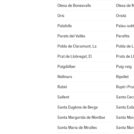
Olesa de Bonesvalls
Olesa de M
Orís
Oristà
Palafolls
Palau-soli
Parets del Vallès
Perafita
Pobla de Claramunt, La
Pobla de Li
Prat de Llobregat, El
Prats de L
Puigdàlber
Puig-reig
Rellinars
Ripollet
Rubió
Rupit i Prui
Sallent
Santa Cecí
Santa Eugènia de Berga
Santa Eulà
Santa Margarida de Montbui
Santa Marg
Santa Maria de Miralles
Santa Mari