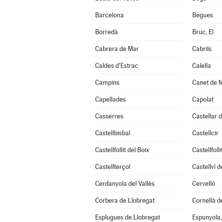
Barcelona
Begues
Borredà
Bruc, El
Cabrera de Mar
Cabrils
Caldes d'Estrac
Calella
Campins
Canet de 
Capellades
Capolat
Casserres
Castellar d
Castellbisbal
Castellcir
Castellfollit del Boix
Castellfoll
Castellterçol
Castellví 
Cerdanyola del Vallès
Cervelló
Corbera de Llobregat
Cornellà d
Esplugues de Llobregat
Espunyola,