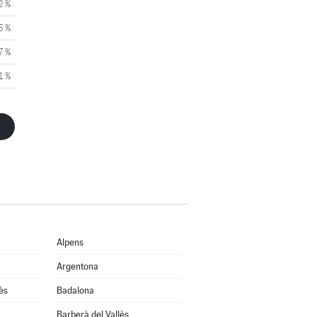
2 %
6 %
7 %
1 %
Alpens
Argentona
ès
Badalona
Barberà del Vallès