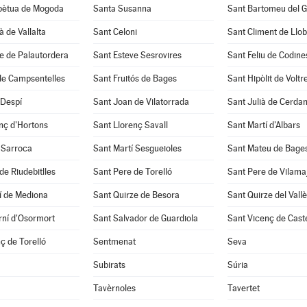
pètua de Mogoda
Santa Susanna
Sant Bartomeu del 
à de Vallalta
Sant Celoni
Sant Climent de Llo
e de Palautordera
Sant Esteve Sesrovires
Sant Feliu de Codine
de Campsentelles
Sant Fruitós de Bages
Sant Hipòlit de Voltr
 Despí
Sant Joan de Vilatorrada
Sant Julià de Cerda
nç d'Hortons
Sant Llorenç Savall
Sant Martí d'Albars
 Sarroca
Sant Martí Sesgueioles
Sant Mateu de Bage
de Riudebitlles
Sant Pere de Torelló
Sant Pere de Vilama
í de Mediona
Sant Quirze de Besora
Sant Quirze del Vall
rní d'Osormort
Sant Salvador de Guardiola
Sant Vicenç de Caste
ç de Torelló
Sentmenat
Seva
Subirats
Súria
Tavèrnoles
Tavertet