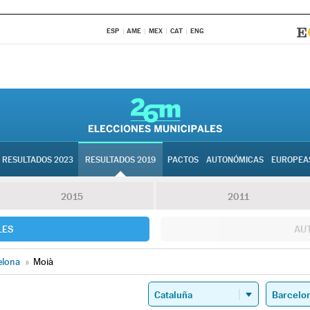
ESP
AME
MEX
CAT
ENG
RESULTADOS 2023
RESULTADOS 2019
PACTOS
AUTONÓMICAS
EUROPEA
2015
2011
LES
AU
elona
»
Moià