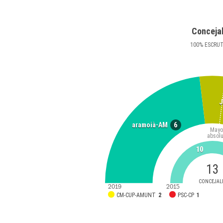
Conceja
100
%
ESCRU
J
6
aramoià-AM
Mayo
absolu
10
13
CONCEJAL
2019
2015
CM-CUP-AMUNT
2
PSC-CP
1