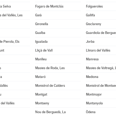
la Selva
Fogars de Montclús
Folgueroles
 del Vallès, Les
Gaià
Gallifa
Gironella
Gisclareny
Gualba
Guardiola de Bergu
e Pierola, Els
Igualada
Jorba
unt
Lliçà de Vall
Llinars del Vallès
Manlleu
Manresa
s
Masies de Roda, Les
Masies de Voltregà, 
ra
Mataró
Mediona
Vallès
Monistrol de Calders
Monistrol de Montse
u
Montgat
Montmajor
del Vallès
Montseny
Muntanyola
Nou de Berguedà, La
Òdena