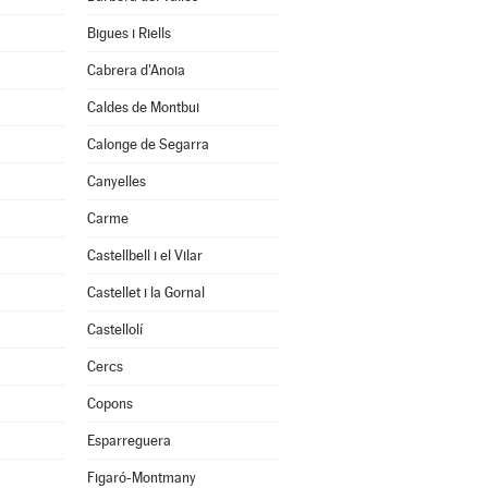
Bigues i Riells
Cabrera d'Anoia
Caldes de Montbui
Calonge de Segarra
Canyelles
Carme
Castellbell i el Vilar
Castellet i la Gornal
Castellolí
Cercs
Copons
Esparreguera
Figaró-Montmany