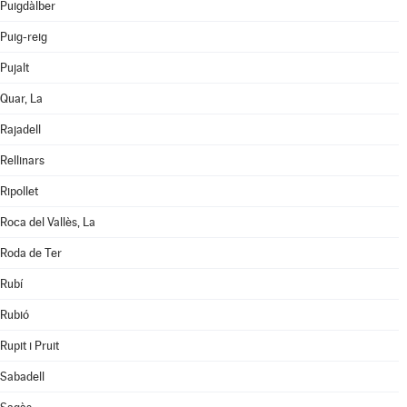
Puigdàlber
Puig-reig
Pujalt
Quar, La
Rajadell
Rellinars
Ripollet
Roca del Vallès, La
Roda de Ter
Rubí
Rubió
Rupit i Pruit
Sabadell