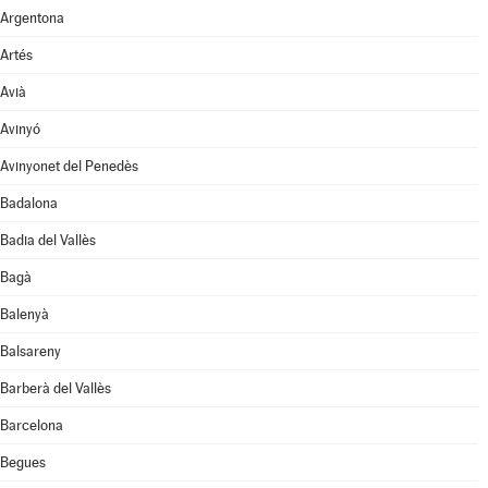
Argentona
Artés
Avià
Avinyó
Avinyonet del Penedès
Badalona
Badia del Vallès
Bagà
Balenyà
Balsareny
Barberà del Vallès
Barcelona
Begues