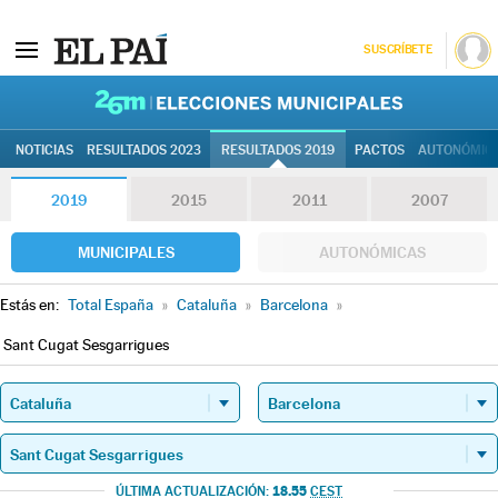
SUSCRÍBETE
26M | Elec
NOTICIAS
RESULTADOS 2023
RESULTADOS 2019
PACTOS
AUTONÓMIC
2019
2015
2011
2007
MUNICIPALES
AUTONÓMICAS
Estás en:
Total España
»
Cataluña
»
Barcelona
»
Sant Cugat Sesgarrigues
18.55
ÚLTIMA ACTUALIZACIÓN:
CEST