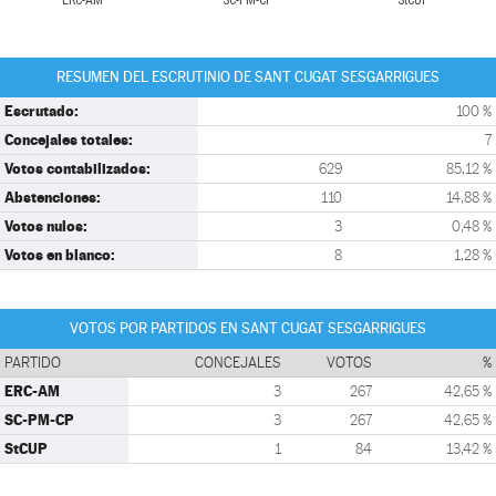
ERC-AM
SC-PM-CP
StCUP
RESUMEN DEL ESCRUTINIO DE SANT CUGAT SESGARRIGUES
Escrutado:
100 %
Concejales totales:
7
Votos contabilizados:
629
85,12 %
Abstenciones:
110
14,88 %
Votos nulos:
3
0,48 %
Votos en blanco:
8
1,28 %
VOTOS POR PARTIDOS EN SANT CUGAT SESGARRIGUES
PARTIDO
CONCEJALES
VOTOS
%
ERC-AM
3
267
42,65 %
SC-PM-CP
3
267
42,65 %
StCUP
1
84
13,42 %