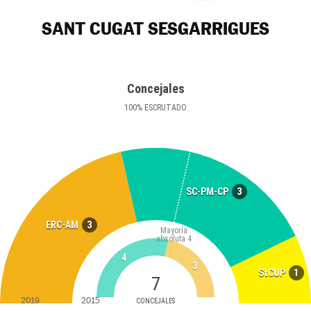
SANT CUGAT SESGARRIGUES
Concejales
100
%
ESCRUTADO
3
SC-PM-CP
3
ERC-AM
Mayoría
absoluta
4
4
3
1
StCUP
7
2019
2015
CONCEJALES