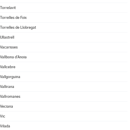
Torrelavit
Torrelles de Foix
Torrelles de Llobregat
Ullastrell
Vacarisses
Vallbona d'Anoia
Vallcebre
Vallgorguina
Vallirana
Vallromanes
Veciana
Vic
Vilada