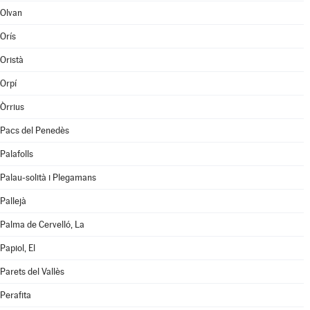
Olvan
Orís
Oristà
Orpí
Òrrius
Pacs del Penedès
Palafolls
Palau-solità i Plegamans
Pallejà
Palma de Cervelló, La
Papiol, El
Parets del Vallès
Perafita