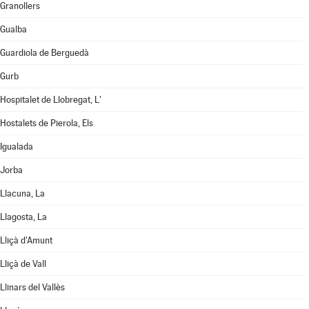
Granollers
Gualba
Guardiola de Berguedà
Gurb
Hospitalet de Llobregat, L'
Hostalets de Pierola, Els
Igualada
Jorba
Llacuna, La
Llagosta, La
Lliçà d'Amunt
Lliçà de Vall
Llinars del Vallès