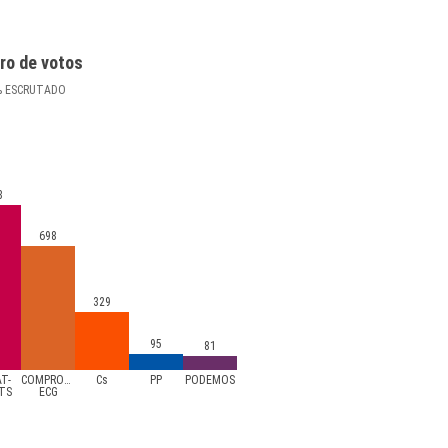
ro de votos
%
ESCRUTADO
8
698
329
95
81
AT-
COMPROMÍS-
Cs
PP
PODEMOS
TS
ECG