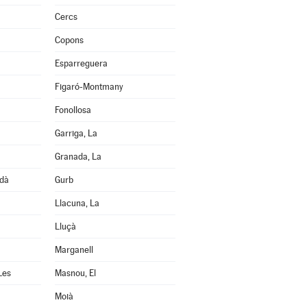
Cercs
Copons
Esparreguera
Figaró-Montmany
Fonollosa
Garriga, La
Granada, La
edà
Gurb
Llacuna, La
Lluçà
Marganell
Les
Masnou, El
Moià