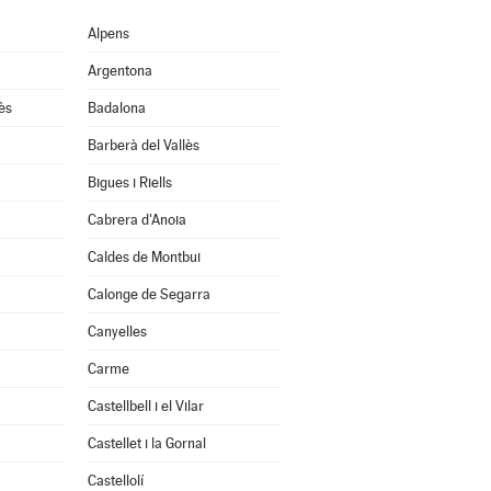
Alpens
Argentona
ès
Badalona
Barberà del Vallès
Bigues i Riells
Cabrera d'Anoia
Caldes de Montbui
Calonge de Segarra
Canyelles
Carme
Castellbell i el Vilar
Castellet i la Gornal
Castellolí