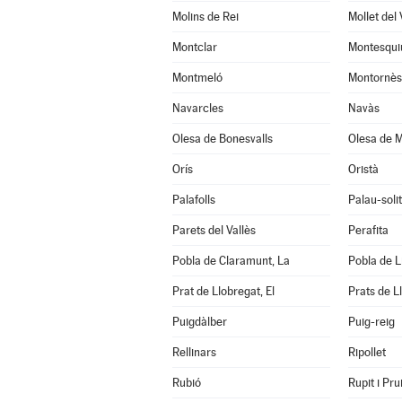
Molins de Rei
Mollet del 
Montclar
Montesqui
Montmeló
Montornès 
Navarcles
Navàs
Olesa de Bonesvalls
Olesa de M
Orís
Oristà
Palafolls
Palau-soli
Parets del Vallès
Perafita
Pobla de Claramunt, La
Pobla de Li
Prat de Llobregat, El
Prats de L
Puigdàlber
Puig-reig
Rellinars
Ripollet
Rubió
Rupit i Prui