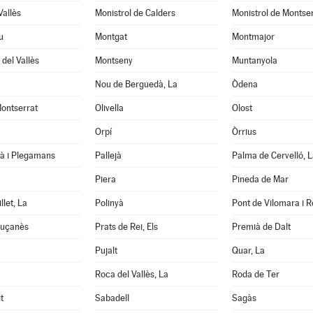
Vallès
Monistrol de Calders
Monistrol de Montse
u
Montgat
Montmajor
del Vallès
Montseny
Muntanyola
Nou de Berguedà, La
Òdena
ontserrat
Olivella
Olost
Orpí
Òrrius
tà i Plegamans
Pallejà
Palma de Cervelló, L
Piera
Pineda de Mar
llet, La
Polinyà
Pont de Vilomara i Ro
luçanès
Prats de Rei, Els
Premià de Dalt
Pujalt
Quar, La
Roca del Vallès, La
Roda de Ter
t
Sabadell
Sagàs