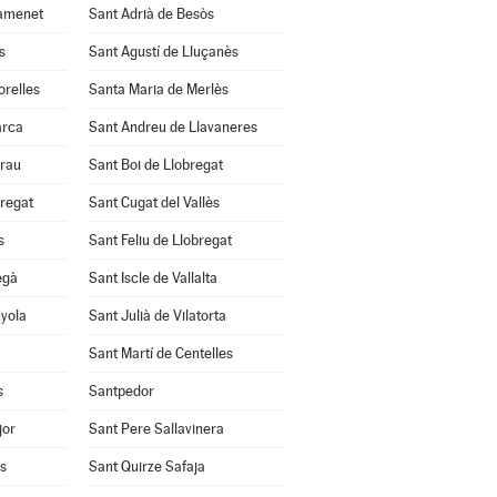
amenet
Sant Adrià de Besòs
s
Sant Agustí de Lluçanès
orelles
Santa Maria de Merlès
arca
Sant Andreu de Llavaneres
Grau
Sant Boi de Llobregat
bregat
Sant Cugat del Vallès
s
Sant Feliu de Llobregat
egà
Sant Iscle de Vallalta
nyola
Sant Julià de Vilatorta
Sant Martí de Centelles
s
Santpedor
jor
Sant Pere Sallavinera
ès
Sant Quirze Safaja