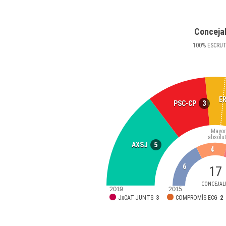
Conceja
100
%
ESCRU
E
3
PSC-CP
Mayor
absolu
5
AXSJ
4
6
17
CONCEJAL
2019
2015
JxCAT-JUNTS
3
COMPROMÍS-ECG
2