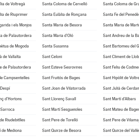
lia de Voltregà
Santa Coloma de Cervelló
Santa Coloma de Gr
lia de Riuprimer
Santa Eulàlia de Ronçana
Santa Fe del Penedè
arida i els Monjos
Santa Maria de Besora
Santa Maria de Mart
a de Palautordera
Santa Maria d'Oló
Sant Andreu de la B
pètua de Mogoda
Santa Susanna
Sant Bartomeu del 
à de Vallalta
Sant Celoni
Sant Climent de Llo
e de Palautordera
Sant Esteve Sesrovires
Sant Feliu de Codine
de Campsentelles
Sant Fruitós de Bages
Sant Hipòlit de Voltr
 Despí
Sant Joan de Vilatorrada
Sant Julià de Cerda
nç d'Hortons
Sant Llorenç Savall
Sant Martí d'Albars
 Sarroca
Sant Martí Sesgueioles
Sant Mateu de Bage
de Riudebitlles
Sant Pere de Torelló
Sant Pere de Vilama
í de Mediona
Sant Quirze de Besora
Sant Quirze del Vall