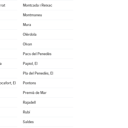
rrat
Montcada i Reixac
Montmaneu
Mura
Olèrdola
Olvan
Pacs del Penedès
a
Papiol, El
Pla del Penedès, El
cafort, El
Pontons
Premià de Mar
Rajadell
Rubí
Saldes