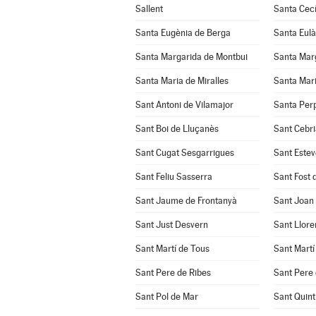
Sallent
Santa Cecí
Santa Eugènia de Berga
Santa Eulà
Santa Margarida de Montbui
Santa Marg
Santa Maria de Miralles
Santa Mari
Sant Antoni de Vilamajor
Santa Per
Sant Boi de Lluçanès
Sant Cebri
Sant Cugat Sesgarrigues
Sant Estev
Sant Feliu Sasserra
Sant Fost 
Sant Jaume de Frontanyà
Sant Joan
Sant Just Desvern
Sant Llore
Sant Martí de Tous
Sant Martí
Sant Pere de Ribes
Sant Pere 
Sant Pol de Mar
Sant Quint