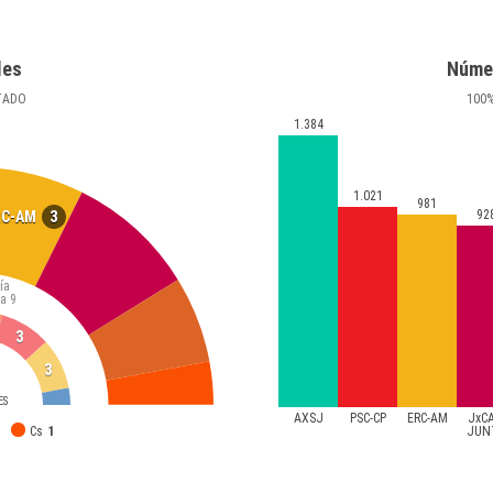
les
Núme
TADO
100
1.384
1.021
981
3
92
RC-AM
ía
ta
9
3
3
ES
AXSJ
PSC-CP
ERC-AM
JxC
Cs
1
JUN