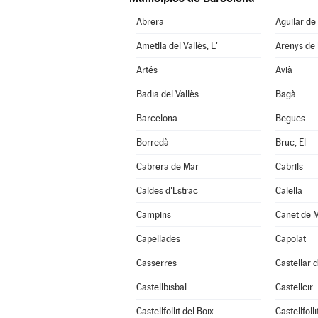
Abrera
Aguilar de
Ametlla del Vallès, L'
Arenys de
Artés
Avià
Badia del Vallès
Bagà
Barcelona
Begues
Borredà
Bruc, El
Cabrera de Mar
Cabrils
Caldes d'Estrac
Calella
Campins
Canet de 
Capellades
Capolat
Casserres
Castellar d
Castellbisbal
Castellcir
Castellfollit del Boix
Castellfoll