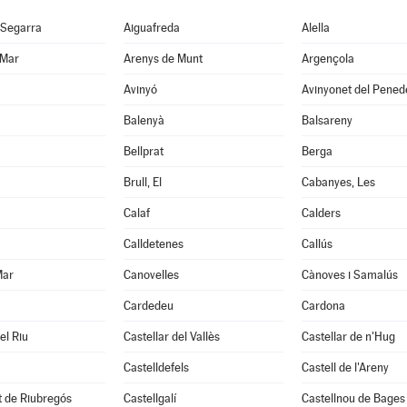
 Segarra
Aiguafreda
Alella
 Mar
Arenys de Munt
Argençola
Avinyó
Avinyonet del Pened
Balenyà
Balsareny
Bellprat
Berga
Brull, El
Cabanyes, Les
Calaf
Calders
Calldetenes
Callús
Mar
Canovelles
Cànoves i Samalús
Cardedeu
Cardona
el Riu
Castellar del Vallès
Castellar de n'Hug
Castelldefels
Castell de l'Areny
it de Riubregós
Castellgalí
Castellnou de Bages