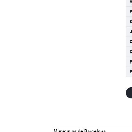
P
J
C
Municipios de Barcelona