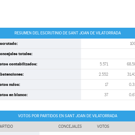
RESUMEN DEL ESCRUTINIO DE SANT JOAN DE VILATORRADA
scrutado:
10
oncejales totales:
otos contabilizados:
5.571
68,5
bstenciones:
2.552
31,4
otos nulos:
17
0,3
otos en blanco:
37
0,6
VOTOS POR PARTIDOS EN SANT JOAN DE VILATORRADA
ARTIDO
CONCEJALES
VOTOS