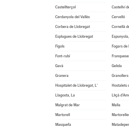
Castellterçol
Castellví 
Cerdanyola del Vallès
Cervelló
Corbera de Llobregat
Cornellà d
Esplugues de Llobregat
Espunyola,
Fígols
Fogars de 
Font-rubí
Franqueses
Gavà
Gelida
Granera
Granollers
Hospitalet de Llobregat, L'
Hostalets d
Llagosta, La
Lliçà d'Am
Malgrat de Mar
Malla
Martorell
Martorelle
Masquefa
Matadepe