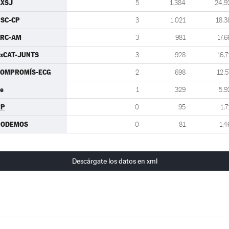
AXSJ
5
1.384
24,9
SC-CP
3
1.021
18,3
ERC-AM
3
981
17,6
xCAT-JUNTS
3
928
16,7
COMPROMÍS-ECG
2
698
12,5
s
1
329
5,9
PP
0
95
1,7
PODEMOS
0
81
1,4
Descárgate los datos en xml