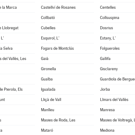
de la Marca
Castellví de Rosanes
Centelles
Collbató
Collsuspina
e Llobregat
Cubelles
Dosrius
 L'
Esquirol, L'
Estany, L'
la Selva
Fogars de Montclús
Folgueroles
 del Vallès, Les
Gaià
Gallifa
Gironella
Gisclareny
Gualba
Guardiola de Bergu
e Pierola, Els
Igualada
Jorba
unt
Lliçà de Vall
Llinars del Vallès
Manlleu
Manresa
s
Masies de Roda, Les
Masies de Voltregà, 
ra
Mataró
Mediona