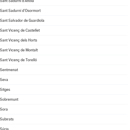
Sant Sadurní d'Anoia
Sant Sadurní d'Osormort
Sant Salvador de Guardiola
Sant Vicenç de Castellet
Sant Vicenç dels Horts
Sant Vicenç de Montalt
Sant Vicenç de Torelló
Sentmenat
Seva
Sitges
Sobremunt
Sora
Subirats
Súria