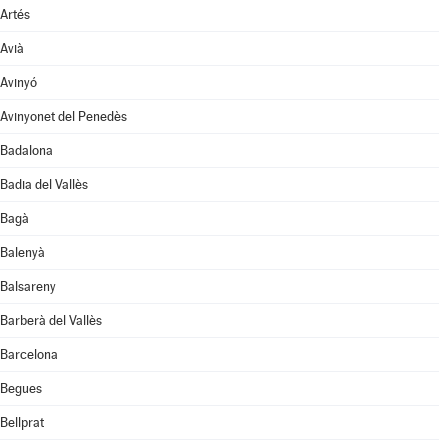
Artés
Avià
Avinyó
Avinyonet del Penedès
Badalona
Badia del Vallès
Bagà
Balenyà
Balsareny
Barberà del Vallès
Barcelona
Begues
Bellprat