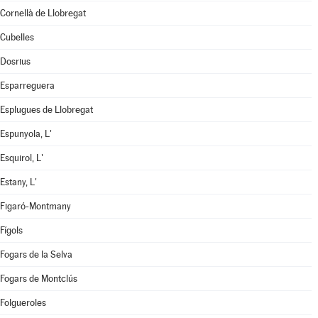
Cornellà de Llobregat
Cubelles
Dosrius
Esparreguera
Esplugues de Llobregat
Espunyola, L'
Esquirol, L'
Estany, L'
Figaró-Montmany
Fígols
Fogars de la Selva
Fogars de Montclús
Folgueroles