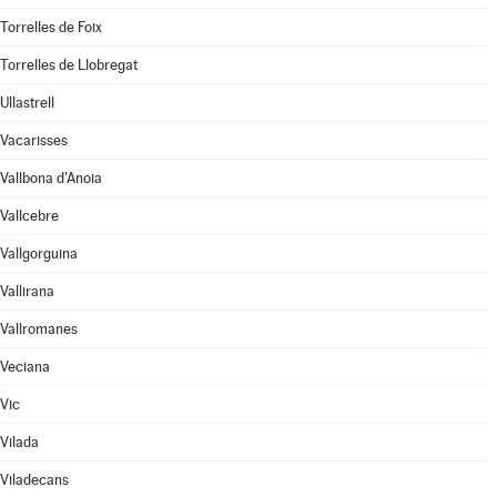
Torrelles de Foix
Torrelles de Llobregat
Ullastrell
Vacarisses
Vallbona d'Anoia
Vallcebre
Vallgorguina
Vallirana
Vallromanes
Veciana
Vic
Vilada
Viladecans