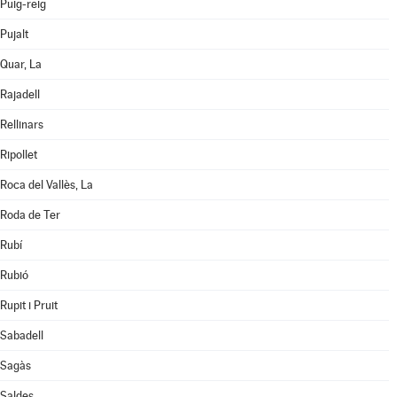
Puig-reig
Pujalt
Quar, La
Rajadell
Rellinars
Ripollet
Roca del Vallès, La
Roda de Ter
Rubí
Rubió
Rupit i Pruit
Sabadell
Sagàs
Saldes