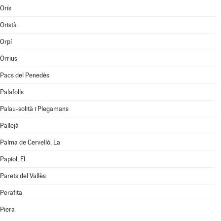
Orís
Oristà
Orpí
Òrrius
Pacs del Penedès
Palafolls
Palau-solità i Plegamans
Pallejà
Palma de Cervelló, La
Papiol, El
Parets del Vallès
Perafita
Piera