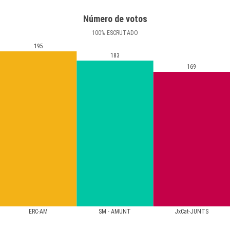
Número de votos
100
%
ESCRUTADO
195
183
169
ERC-AM
SM - AMUNT
JxCat-JUNTS