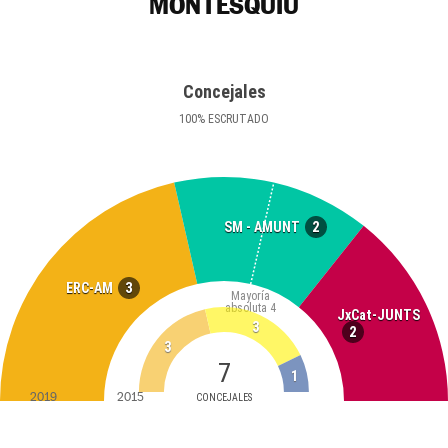
MONTESQUIU
Concejales
100
%
ESCRUTADO
2
SM - AMUNT
3
ERC-AM
Mayoría
absoluta
4
JxCat-JUNTS
3
2
3
7
1
2019
2015
CONCEJALES