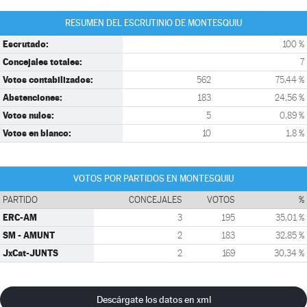
RESUMEN DEL ESCRUTINIO DE MONTESQUIU
Escrutado:
100 %
Concejales totales:
7
Votos contabilizados:
562
75,44 %
Abstenciones:
183
24,56 %
Votos nulos:
5
0,89 %
Votos en blanco:
10
1,8 %
VOTOS POR PARTIDOS EN MONTESQUIU
PARTIDO
CONCEJALES
VOTOS
%
ERC-AM
3
195
35,01 %
SM - AMUNT
2
183
32,85 %
JxCat-JUNTS
2
169
30,34 %
Descárgate los datos en xml