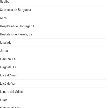
Gualba
Guardiola de Berguedà
Gurb
Hospitalet de Llobregat, L'
Hostalets de Pierola, Els
Igualada
Jorba
Llacuna, La
Llagosta, La
Lliçà d'Amunt
Lliçà de Vall
Llinars del Vallès
Lluçà