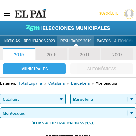
SUSCRÍBETE
26M | Elec
NOTICIAS
RESULTADOS 2023
RESULTADOS 2019
PACTOS
AUTONÓMIC
2019
2015
2011
2007
MUNICIPALES
AUTONÓMICAS
Estás en:
Total España
»
Cataluña
»
Barcelona
»
Montesquiu
18.55
ÚLTIMA ACTUALIZACIÓN:
CEST