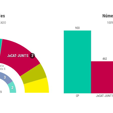
les
Núme
TADO
100
903
3
JxCAT-JUNTS
462
ría
uta
6
3
2
ES
CP
JxCAT-JUNT