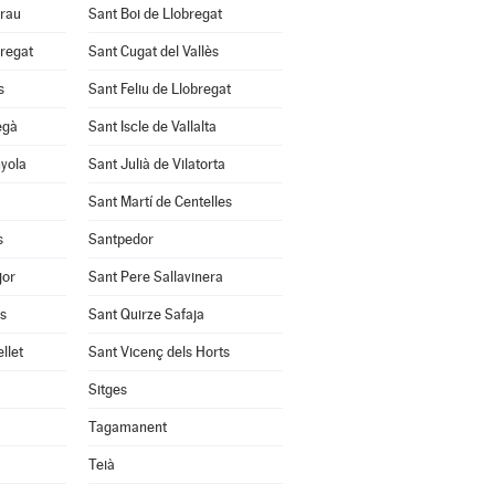
Grau
Sant Boi de Llobregat
bregat
Sant Cugat del Vallès
s
Sant Feliu de Llobregat
egà
Sant Iscle de Vallalta
nyola
Sant Julià de Vilatorta
Sant Martí de Centelles
s
Santpedor
jor
Sant Pere Sallavinera
ès
Sant Quirze Safaja
llet
Sant Vicenç dels Horts
Sitges
Tagamanent
Teià