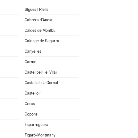
Bigues i Riells
Cabrera d'Anoia
Caldes de Montbui
Calonge de Segarra
Canyelles
Carme
Castellbell i el Vilar
Castellet i la Gornal
Castellolí
Cercs
Copons
Esparreguera
Figaró-Montmany