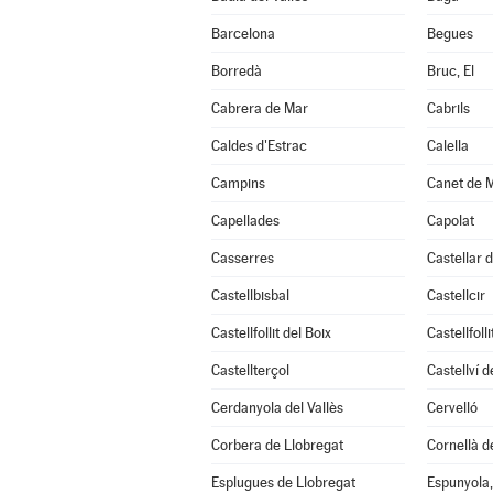
Barcelona
Begues
Borredà
Bruc, El
Cabrera de Mar
Cabrils
Caldes d'Estrac
Calella
Campins
Canet de 
Capellades
Capolat
Casserres
Castellar d
Castellbisbal
Castellcir
Castellfollit del Boix
Castellfoll
Castellterçol
Castellví 
Cerdanyola del Vallès
Cervelló
Corbera de Llobregat
Cornellà d
Esplugues de Llobregat
Espunyola,