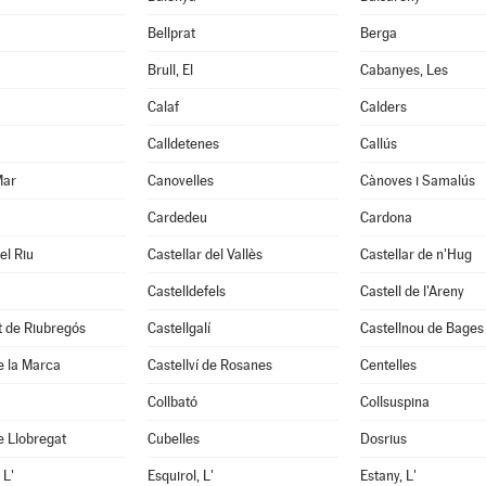
Bellprat
Berga
Brull, El
Cabanyes, Les
Calaf
Calders
Calldetenes
Callús
Mar
Canovelles
Cànoves i Samalús
Cardedeu
Cardona
el Riu
Castellar del Vallès
Castellar de n'Hug
Castelldefels
Castell de l'Areny
it de Riubregós
Castellgalí
Castellnou de Bages
de la Marca
Castellví de Rosanes
Centelles
Collbató
Collsuspina
e Llobregat
Cubelles
Dosrius
 L'
Esquirol, L'
Estany, L'