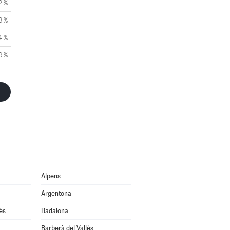
2 %
3 %
4 %
9 %
Alpens
Argentona
ès
Badalona
Barberà del Vallès