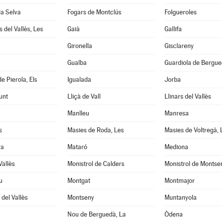
la Selva
Fogars de Montclús
Folgueroles
 del Vallès, Les
Gaià
Gallifa
Gironella
Gisclareny
Gualba
Guardiola de Bergu
e Pierola, Els
Igualada
Jorba
unt
Lliçà de Vall
Llinars del Vallès
Manlleu
Manresa
s
Masies de Roda, Les
Masies de Voltregà, 
ra
Mataró
Mediona
Vallès
Monistrol de Calders
Monistrol de Montse
u
Montgat
Montmajor
del Vallès
Montseny
Muntanyola
Nou de Berguedà, La
Òdena