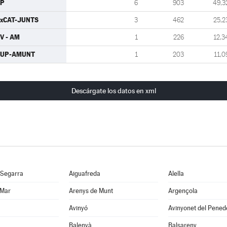
CP
6
903
49,3
xCAT-JUNTS
3
462
25,2
V - AM
1
226
12,3
CUP-AMUNT
1
203
11,0
Descárgate los datos en xml
 Segarra
Aiguafreda
Alella
 Mar
Arenys de Munt
Argençola
Avinyó
Avinyonet del Pened
Balenyà
Balsareny