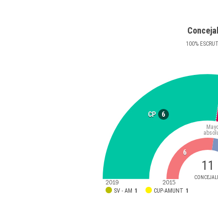
Conceja
100
%
ESCRU
6
CP
Mayo
absol
6
11
CONCEJAL
2019
2015
SV - AM
1
CUP-AMUNT
1