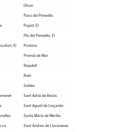
Olvan
Pacs del Penedès
a
Papiol, El
Pla del Penedès, El
cafort, El
Pontons
Premià de Mar
Rajadell
Rubí
Saldes
amenet
Sant Adrià de Besòs
s
Sant Agustí de Lluçanès
orelles
Santa Maria de Merlès
arca
Sant Andreu de Llavaneres