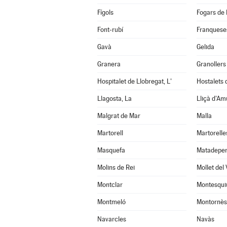
Fígols
Fogars de 
Font-rubí
Franqueses
Gavà
Gelida
Granera
Granollers
Hospitalet de Llobregat, L'
Hostalets d
Llagosta, La
Lliçà d'Am
Malgrat de Mar
Malla
Martorell
Martorelle
Masquefa
Matadepe
Molins de Rei
Mollet del 
Montclar
Montesqui
Montmeló
Montornès 
Navarcles
Navàs