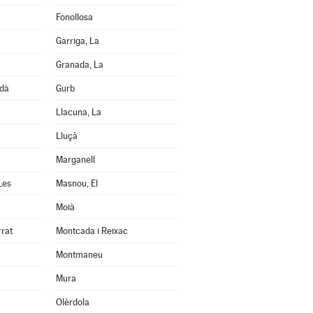
Fonollosa
Garriga, La
Granada, La
edà
Gurb
Llacuna, La
Lluçà
Marganell
Les
Masnou, El
Moià
rrat
Montcada i Reixac
Montmaneu
Mura
Olèrdola