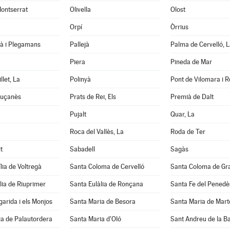
ontserrat
Olivella
Olost
Orpí
Òrrius
tà i Plegamans
Pallejà
Palma de Cervelló, L
Piera
Pineda de Mar
llet, La
Polinyà
Pont de Vilomara i Ro
luçanès
Prats de Rei, Els
Premià de Dalt
Pujalt
Quar, La
Roca del Vallès, La
Roda de Ter
t
Sabadell
Sagàs
lia de Voltregà
Santa Coloma de Cervelló
Santa Coloma de Gr
lia de Riuprimer
Santa Eulàlia de Ronçana
Santa Fe del Penedè
arida i els Monjos
Santa Maria de Besora
Santa Maria de Mart
a de Palautordera
Santa Maria d'Oló
Sant Andreu de la B