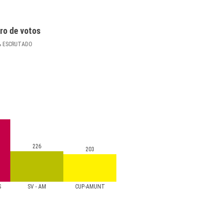
ro de votos
%
ESCRUTADO
226
203
S
SV - AM
CUP-AMUNT