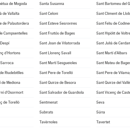
pètua de Mogoda
Santa Susanna
Sant Bartomeu del 
à de Vallalta
Sant Celoni
Sant Climent de Llo
e de Palautordera
Sant Esteve Sesrovires
Sant Feliu de Codine
de Campsentelles
Sant Fruitós de Bages
Sant Hipòlit de Voltr
 Despí
Sant Joan de Vilatorrada
Sant Julià de Cerda
nç d'Hortons
Sant Llorenç Savall
Sant Martí d'Albars
 Sarroca
Sant Martí Sesgueioles
Sant Mateu de Bage
de Riudebitlles
Sant Pere de Torelló
Sant Pere de Vilama
í de Mediona
Sant Quirze de Besora
Sant Quirze del Vall
rní d'Osormort
Sant Salvador de Guardiola
Sant Vicenç de Caste
ç de Torelló
Sentmenat
Seva
Subirats
Súria
Tavèrnoles
Tavertet