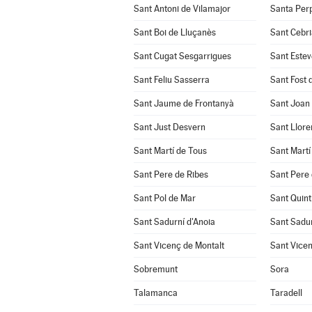
Sant Antoni de Vilamajor
Santa Per
Sant Boi de Lluçanès
Sant Cebri
Sant Cugat Sesgarrigues
Sant Estev
Sant Feliu Sasserra
Sant Fost 
Sant Jaume de Frontanyà
Sant Joan
Sant Just Desvern
Sant Llore
Sant Martí de Tous
Sant Martí
Sant Pere de Ribes
Sant Pere 
Sant Pol de Mar
Sant Quint
Sant Sadurní d'Anoia
Sant Sadu
Sant Vicenç de Montalt
Sant Vicen
Sobremunt
Sora
Talamanca
Taradell