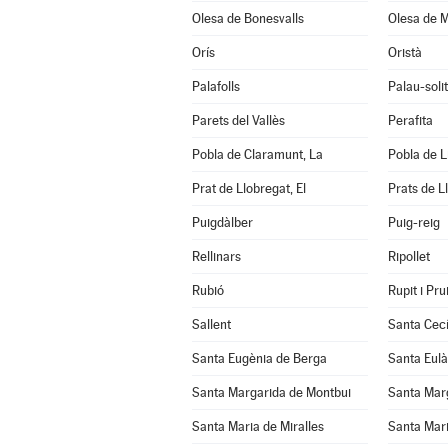
Olesa de Bonesvalls
Olesa de M
Orís
Oristà
Palafolls
Palau-soli
Parets del Vallès
Perafita
Pobla de Claramunt, La
Pobla de Li
Prat de Llobregat, El
Prats de L
Puigdàlber
Puig-reig
Rellinars
Ripollet
Rubió
Rupit i Prui
Sallent
Santa Cecí
Santa Eugènia de Berga
Santa Eulà
Santa Margarida de Montbui
Santa Marg
Santa Maria de Miralles
Santa Mari