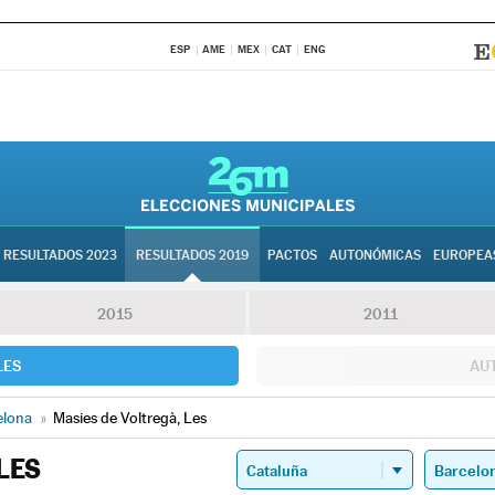
ESP
AME
MEX
CAT
ENG
RESULTADOS 2023
RESULTADOS 2019
PACTOS
AUTONÓMICAS
EUROPEA
2015
2011
LES
AU
elona
»
Masies de Voltregà, Les
LES