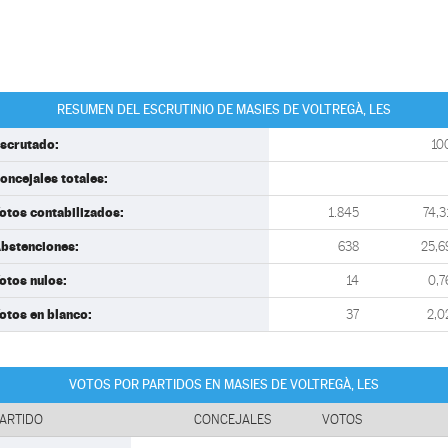
RESUMEN DEL ESCRUTINIO DE MASIES DE VOLTREGÀ, LES
scrutado:
10
oncejales totales:
otos contabilizados:
1.845
74,3
bstenciones:
638
25,6
otos nulos:
14
0,7
otos en blanco:
37
2,0
VOTOS POR PARTIDOS EN MASIES DE VOLTREGÀ, LES
ARTIDO
CONCEJALES
VOTOS