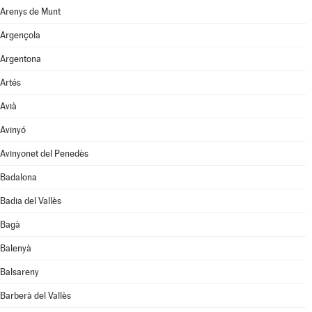
Arenys de Munt
Argençola
Argentona
Artés
Avià
Avinyó
Avinyonet del Penedès
Badalona
Badia del Vallès
Bagà
Balenyà
Balsareny
Barberà del Vallès