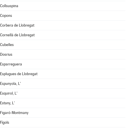
Collsuspina
Copons
Corbera de Llobregat
Cornellà de Llobregat
Cubelles
Dosrius
Esparreguera
Esplugues de Llobregat
Espunyola, L'
Esquirol, L'
Estany, L'
Figaró-Montmany
Fígols