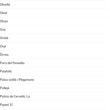
Olivella
Olost
Olvan
Orís
Oristà
Orpí
Òrrius
Pacs del Penedès
Palafolls
Palau-solità i Plegamans
Pallejà
Palma de Cervelló, La
Papiol, El