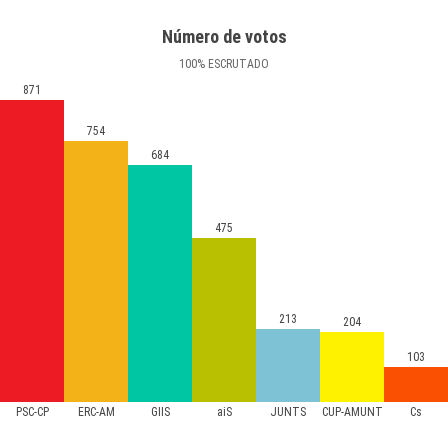
Número de votos
100
%
ESCRUTADO
871
754
684
475
213
204
103
PSC-CP
ERC-AM
GIIS
aiS
JUNTS
CUP-AMUNT
Cs