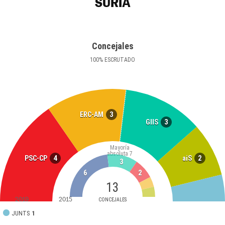
SÚRIA
Concejales
100
%
ESCRUTADO
3
ERC-AM
3
GIIS
Mayoría
absoluta
7
4
2
PSC-CP
aiS
3
6
2
13
2019
2015
CONCEJALES
JUNTS
1