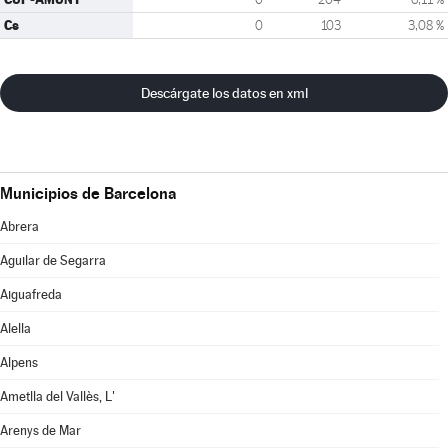
Cs
0
103
3,08 %
Descárgate los datos en xml
Municipios de Barcelona
Abrera
Aguilar de Segarra
Aiguafreda
Alella
Alpens
Ametlla del Vallès, L'
Arenys de Mar