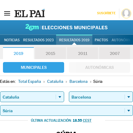
SUSCRÍBETE
26M | Elec
NOTICIAS
RESULTADOS 2023
RESULTADOS 2019
PACTOS
AUTONÓMIC
2019
2015
2011
2007
MUNICIPALES
AUTONÓMICAS
Estás en:
Total España
»
Cataluña
»
Barcelona
»
Súria
18.55
ÚLTIMA ACTUALIZACIÓN:
CEST