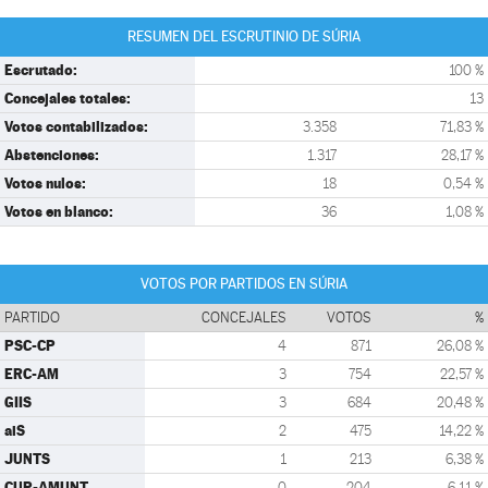
RESUMEN DEL ESCRUTINIO DE SÚRIA
Escrutado:
100 %
Concejales totales:
13
Votos contabilizados:
3.358
71,83 %
Abstenciones:
1.317
28,17 %
Votos nulos:
18
0,54 %
Votos en blanco:
36
1,08 %
VOTOS POR PARTIDOS EN SÚRIA
PARTIDO
CONCEJALES
VOTOS
%
PSC-CP
4
871
26,08 %
ERC-AM
3
754
22,57 %
GIIS
3
684
20,48 %
aiS
2
475
14,22 %
JUNTS
1
213
6,38 %
CUP-AMUNT
0
204
6,11 %