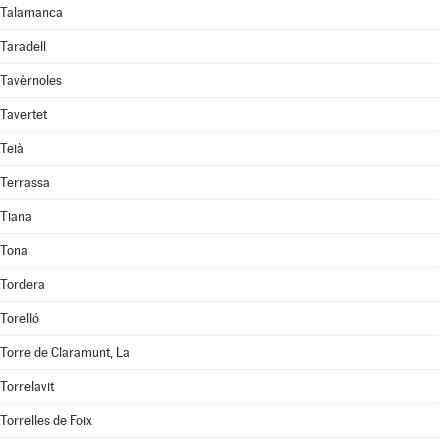
Talamanca
Taradell
Tavèrnoles
Tavertet
Teià
Terrassa
Tiana
Tona
Tordera
Torelló
Torre de Claramunt, La
Torrelavit
Torrelles de Foix