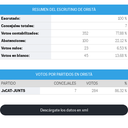
RESUMEN DEL ESCRUTINIO DE ORISTÀ
Escrutado:
100 %
Concejales totales:
7
Votos contabilizados:
352
77,88 %
Abstenciones:
100
22,12 %
Votos nulos:
23
6,53 %
Votos en blanco:
45
13,68 %
VOTOS POR PARTIDOS EN ORISTÀ
PARTIDO
CONCEJALES
VOTOS
%
JxCAT-JUNTS
7
284
86,32 %
Descárgate los datos en xml