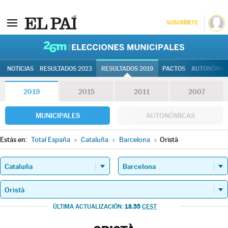
SUSCRÍBETE
26M | Elec
NOTICIAS
RESULTADOS 2023
RESULTADOS 2019
PACTOS
AUTONÓMIC
2019
2015
2011
2007
MUNICIPALES
AUTONÓMICAS
Estás en:
Total España
»
Cataluña
»
Barcelona
»
Oristà
18.55
ÚLTIMA ACTUALIZACIÓN:
CEST