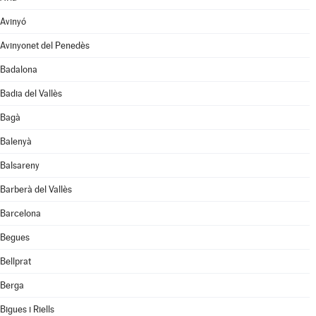
Avinyó
Avinyonet del Penedès
Badalona
Badia del Vallès
Bagà
Balenyà
Balsareny
Barberà del Vallès
Barcelona
Begues
Bellprat
Berga
Bigues i Riells