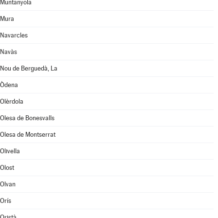
Muntanyola
Mura
Navarcles
Navàs
Nou de Berguedà, La
Òdena
Olèrdola
Olesa de Bonesvalls
Olesa de Montserrat
Olivella
Olost
Olvan
Orís
Oristà