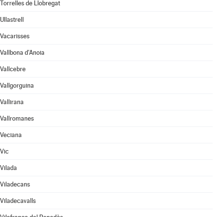
Torrelles de Llobregat
Ullastrell
Vacarisses
Vallbona d'Anoia
Vallcebre
Vallgorguina
Vallirana
Vallromanes
Veciana
Vic
Vilada
Viladecans
Viladecavalls