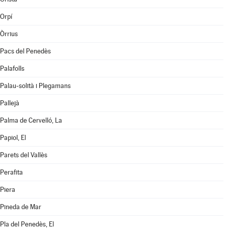
Orpí
Òrrius
Pacs del Penedès
Palafolls
Palau-solità i Plegamans
Pallejà
Palma de Cervelló, La
Papiol, El
Parets del Vallès
Perafita
Piera
Pineda de Mar
Pla del Penedès, El