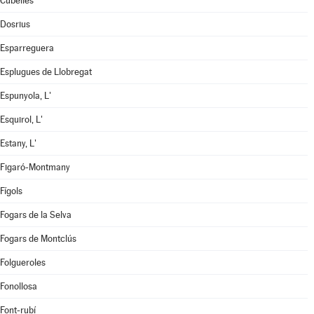
Cubelles
Dosrius
Esparreguera
Esplugues de Llobregat
Espunyola, L'
Esquirol, L'
Estany, L'
Figaró-Montmany
Fígols
Fogars de la Selva
Fogars de Montclús
Folgueroles
Fonollosa
Font-rubí