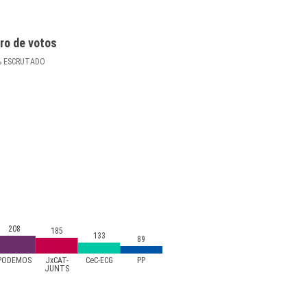
ro de votos
%
ESCRUTADO
208
185
133
89
PODEMOS
JxCAT-
CeC-ECG
PP
JUNTS