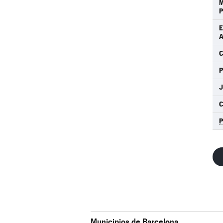
M
P
E
C
J
C
Municipios de Barcelona