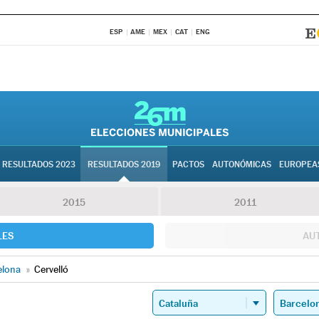
ESP
AME
MEX
CAT
ENG
RESULTADOS 2023
RESULTADOS 2019
PACTOS
AUTONÓMICAS
EUROPEA
2015
2011
LES
AU
elona
»
Cervelló