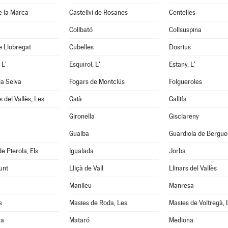
de la Marca
Castellví de Rosanes
Centelles
Collbató
Collsuspina
e Llobregat
Cubelles
Dosrius
 L'
Esquirol, L'
Estany, L'
la Selva
Fogars de Montclús
Folgueroles
 del Vallès, Les
Gaià
Gallifa
Gironella
Gisclareny
Gualba
Guardiola de Bergu
e Pierola, Els
Igualada
Jorba
unt
Lliçà de Vall
Llinars del Vallès
Manlleu
Manresa
s
Masies de Roda, Les
Masies de Voltregà, 
ra
Mataró
Mediona