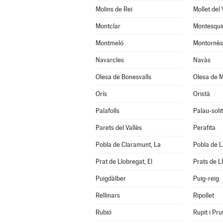
Molins de Rei
Mollet del 
Montclar
Montesqui
Montmeló
Montornès 
Navarcles
Navàs
Olesa de Bonesvalls
Olesa de M
Orís
Oristà
Palafolls
Palau-soli
Parets del Vallès
Perafita
Pobla de Claramunt, La
Pobla de Li
Prat de Llobregat, El
Prats de L
Puigdàlber
Puig-reig
Rellinars
Ripollet
Rubió
Rupit i Prui