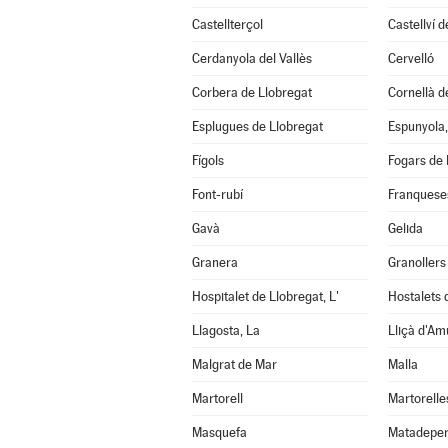
Castellterçol
Castellví 
Cerdanyola del Vallès
Cervelló
Corbera de Llobregat
Cornellà d
Esplugues de Llobregat
Espunyola,
Fígols
Fogars de 
Font-rubí
Franqueses
Gavà
Gelida
Granera
Granollers
Hospitalet de Llobregat, L'
Hostalets d
Llagosta, La
Lliçà d'Am
Malgrat de Mar
Malla
Martorell
Martorelle
Masquefa
Matadepe