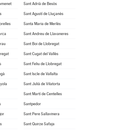
amenet
Sant Adrià de Besòs
s
Sant Agustí de Lluçanès
orelles
Santa Maria de Merlès
arca
Sant Andreu de Llavaneres
Grau
Sant Boi de Llobregat
bregat
Sant Cugat del Vallès
s
Sant Feliu de Llobregat
egà
Sant Iscle de Vallalta
nyola
Sant Julià de Vilatorta
Sant Martí de Centelles
s
Santpedor
jor
Sant Pere Sallavinera
ès
Sant Quirze Safaja