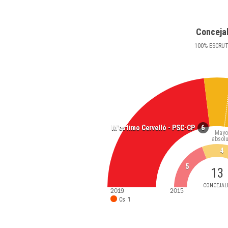
Conceja
100
%
ESCRU
6
M'estimo Cervelló - PSC-CP
Mayo
absolu
4
5
13
CONCEJAL
2019
2015
Cs
1