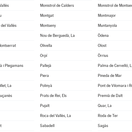
Vallès
Monistrol de Calders
Monistrol de Montse
u
Montgat
Montmajor
del Vallès
Montseny
Muntanyola
Nou de Berguedà, La
Òdena
ontserrat
Olivella
Olost
Orpí
Òrrius
tà i Plegamans
Pallejà
Palma de Cervelló, L
Piera
Pineda de Mar
llet, La
Polinyà
Pont de Vilomara i Ro
luçanès
Prats de Rei, Els
Premià de Dalt
Pujalt
Quar, La
Roca del Vallès, La
Roda de Ter
t
Sabadell
Sagàs