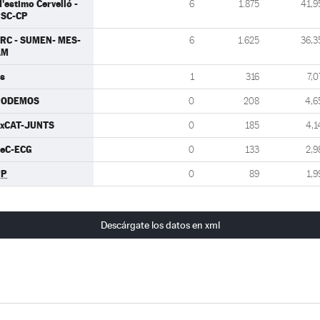
'estimo Cervelló -
6
1.875
41,9
SC-CP
RC - SUMEN- MES-
6
1.625
36,3
AM
s
1
316
7,0
PODEMOS
0
208
4,6
xCAT-JUNTS
0
185
4,1
eC-ECG
0
133
2,9
PP
0
89
1,9
Descárgate los datos en xml