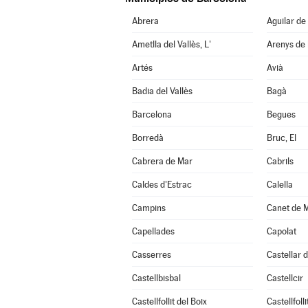
Abrera
Aguilar de
Ametlla del Vallès, L'
Arenys de
Artés
Avià
Badia del Vallès
Bagà
Barcelona
Begues
Borredà
Bruc, El
Cabrera de Mar
Cabrils
Caldes d'Estrac
Calella
Campins
Canet de 
Capellades
Capolat
Casserres
Castellar d
Castellbisbal
Castellcir
Castellfollit del Boix
Castellfoll