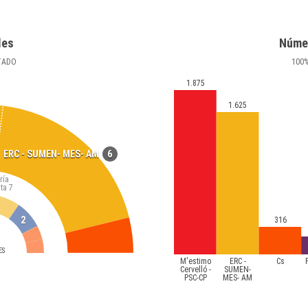
les
Núme
TADO
100
1.875
1.625
6
ERC - SUMEN- MES- AM
ría
ta
7
2
316
ES
M'estimo
ERC -
Cs
Cervelló -
SUMEN-
PSC-CP
MES- AM