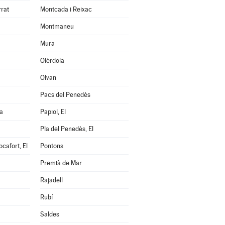
rrat
Montcada i Reixac
Montmaneu
Mura
Olèrdola
Olvan
Pacs del Penedès
a
Papiol, El
Pla del Penedès, El
cafort, El
Pontons
Premià de Mar
Rajadell
Rubí
Saldes