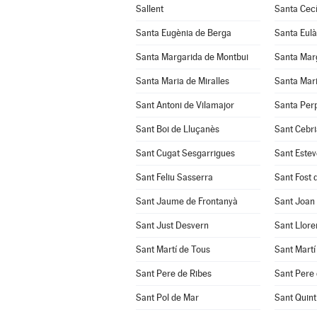
Sallent
Santa Cecí
Santa Eugènia de Berga
Santa Eulà
Santa Margarida de Montbui
Santa Marg
Santa Maria de Miralles
Santa Mari
Sant Antoni de Vilamajor
Santa Per
Sant Boi de Lluçanès
Sant Cebri
Sant Cugat Sesgarrigues
Sant Estev
Sant Feliu Sasserra
Sant Fost 
Sant Jaume de Frontanyà
Sant Joan
Sant Just Desvern
Sant Llore
Sant Martí de Tous
Sant Martí
Sant Pere de Ribes
Sant Pere 
Sant Pol de Mar
Sant Quint