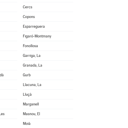
Cercs
Copons
Esparreguera
Figaró-Montmany
Fonollosa
Garriga, La
Granada, La
edà
Gurb
Llacuna, La
Lluçà
Marganell
Les
Masnou, El
Moià