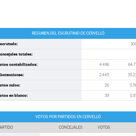
RESUMEN DEL ESCRUTINIO DE CERVELLÓ
scrutado:
10
oncejales totales:
otos contabilizados:
4.496
64,7
bstenciones:
2.445
35,2
otos nulos:
26
0,5
otos en blanco:
39
0,8
VOTOS POR PARTIDOS EN CERVELLÓ
ARTIDO
CONCEJALES
VOTOS