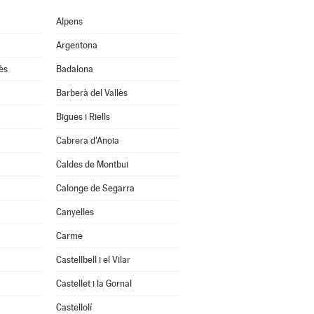
Alpens
Argentona
ès
Badalona
Barberà del Vallès
Bigues i Riells
Cabrera d'Anoia
Caldes de Montbui
Calonge de Segarra
Canyelles
Carme
Castellbell i el Vilar
Castellet i la Gornal
Castellolí