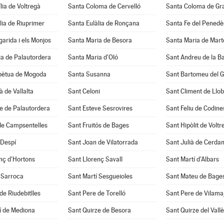
lia de Voltregà
Santa Coloma de Cervelló
Santa Coloma de Gr
lia de Riuprimer
Santa Eulàlia de Ronçana
Santa Fe del Penedè
arida i els Monjos
Santa Maria de Besora
Santa Maria de Mart
a de Palautordera
Santa Maria d'Oló
Sant Andreu de la B
pètua de Mogoda
Santa Susanna
Sant Bartomeu del 
à de Vallalta
Sant Celoni
Sant Climent de Llo
e de Palautordera
Sant Esteve Sesrovires
Sant Feliu de Codine
de Campsentelles
Sant Fruitós de Bages
Sant Hipòlit de Voltr
 Despí
Sant Joan de Vilatorrada
Sant Julià de Cerda
nç d'Hortons
Sant Llorenç Savall
Sant Martí d'Albars
 Sarroca
Sant Martí Sesgueioles
Sant Mateu de Bage
de Riudebitlles
Sant Pere de Torelló
Sant Pere de Vilama
í de Mediona
Sant Quirze de Besora
Sant Quirze del Vall