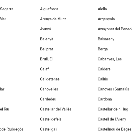
 Segarra
Aiguafreda
Alella
 Mar
Arenys de Munt
Argençola
Avinyó
Avinyonet del Pened
Balenyà
Balsareny
Bellprat
Berga
Brull, El
Cabanyes, Les
Calaf
Calders
Calldetenes
Callús
Mar
Canovelles
Cànoves i Samalús
Cardedeu
Cardona
el Riu
Castellar del Vallès
Castellar de n'Hug
Castelldefels
Castell de l'Areny
it de Riubregós
Castellgalí
Castellnou de Bages