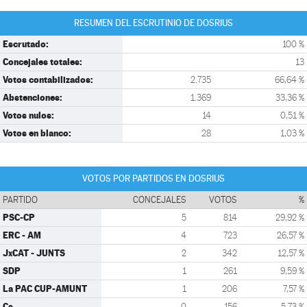
RESUMEN DEL ESCRUTINIO DE DOSRIUS
Escrutado:
100 %
Concejales totales:
13
Votos contabilizados:
2.735
66,64 %
Abstenciones:
1.369
33,36 %
Votos nulos:
14
0,51 %
Votos en blanco:
28
1,03 %
VOTOS POR PARTIDOS EN DOSRIUS
PARTIDO
CONCEJALES
VOTOS
%
PSC-CP
5
814
29,92 %
ERC - AM
4
723
26,57 %
JxCAT - JUNTS
2
342
12,57 %
SDP
1
261
9,59 %
La PAC CUP-AMUNT
1
206
7,57 %
Cs
0
156
5,73 %