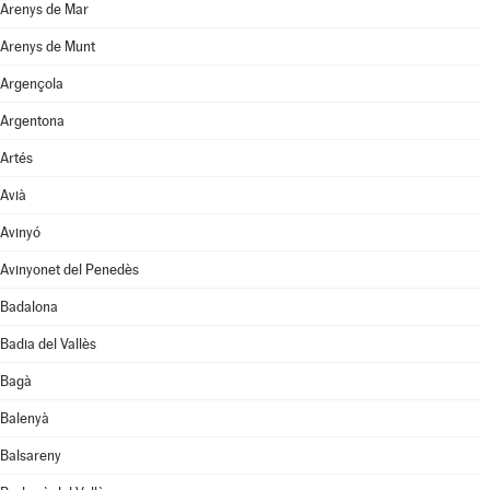
Arenys de Mar
Arenys de Munt
Argençola
Argentona
Artés
Avià
Avinyó
Avinyonet del Penedès
Badalona
Badia del Vallès
Bagà
Balenyà
Balsareny