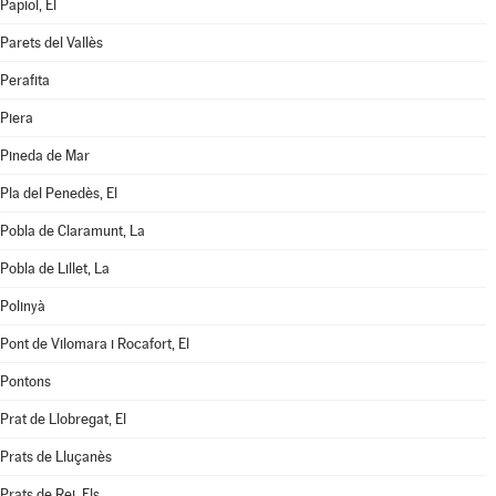
Papiol, El
Parets del Vallès
Perafita
Piera
Pineda de Mar
Pla del Penedès, El
Pobla de Claramunt, La
Pobla de Lillet, La
Polinyà
Pont de Vilomara i Rocafort, El
Pontons
Prat de Llobregat, El
Prats de Lluçanès
Prats de Rei, Els