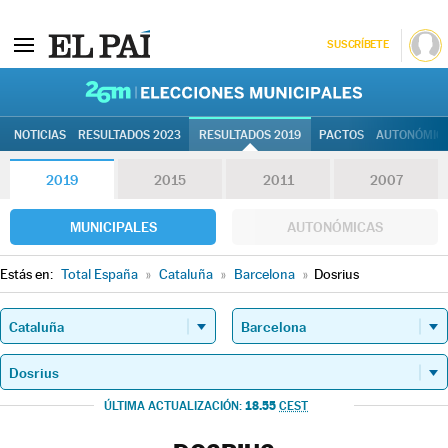
SUSCRÍBETE
26M | Elec
NOTICIAS
RESULTADOS 2023
RESULTADOS 2019
PACTOS
AUTONÓMIC
2019
2015
2011
2007
MUNICIPALES
AUTONÓMICAS
Estás en:
Total España
»
Cataluña
»
Barcelona
»
Dosrius
18.55
ÚLTIMA ACTUALIZACIÓN:
CEST