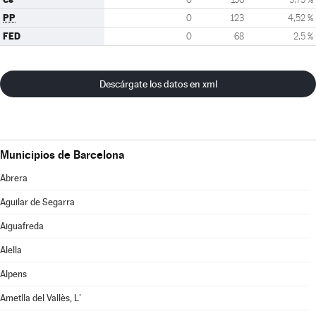
PP
0
123
4,52 %
FED
0
68
2,5 %
Descárgate los datos en xml
Municipios de Barcelona
Abrera
Aguilar de Segarra
Aiguafreda
Alella
Alpens
Ametlla del Vallès, L'