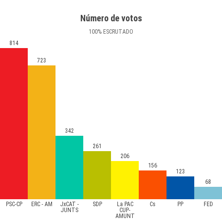
Número de votos
100
%
ESCRUTADO
814
723
342
261
206
156
123
68
PSC-CP
ERC - AM
JxCAT -
SDP
La PAC
Cs
PP
FED
JUNTS
CUP-
AMUNT