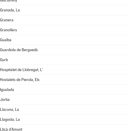
Gisclareny
Granada, La
Granera
Granollers
Gualba
Guardiola de Berguedà
Gurb
Hospitalet de Llobregat, L'
Hostalets de Pierola, Els
Igualada
Jorba
Llacuna, La
Llagosta, La
Lliçà d'Amunt