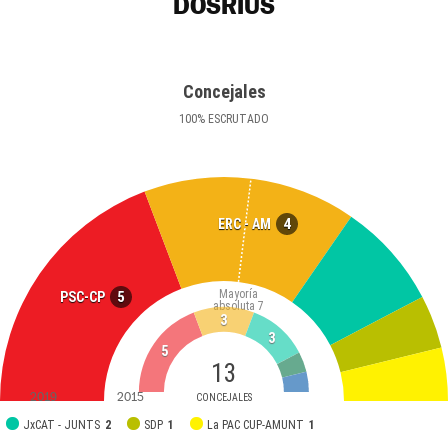
DOSRIUS
Concejales
100
%
ESCRUTADO
4
ERC - AM
Mayoría
5
PSC-CP
absoluta
7
3
3
5
13
2019
2015
CONCEJALES
JxCAT - JUNTS
2
SDP
1
La PAC CUP-AMUNT
1