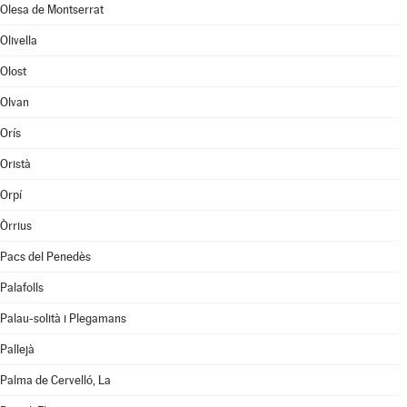
Olesa de Montserrat
Olivella
Olost
Olvan
Orís
Oristà
Orpí
Òrrius
Pacs del Penedès
Palafolls
Palau-solità i Plegamans
Pallejà
Palma de Cervelló, La